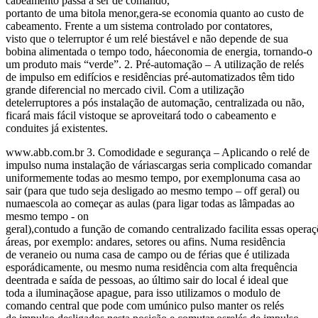
cabeamento passa a ser de comando,
portanto de uma bitola menor,gera-se economia quanto ao custo de
cabeamento. Frente a um sistema controlado por contatores,
visto que o telerruptor é um relé biestável e não depende de sua
bobina alimentada o tempo todo, háeconomia de energia, tornando-o
um produto mais “verde”. 2. Pré-automação – A utilização de relés
de impulso em edifícios e residências pré-automatizados têm tido
grande diferencial no mercado civil. Com a utilização
detelerruptores a pós instalação de automação, centralizada ou não,
ficará mais fácil vistoque se aproveitará todo o cabeamento e
conduites já existentes.
www.abb.com.br 3. Comodidade e segurança – Aplicando o relé de
impulso numa instalação de váriascargas seria complicado comandar
uniformemente todas ao mesmo tempo, por exemplonuma casa ao
sair (para que tudo seja desligado ao mesmo tempo – off geral) ou
numaescola ao começar as aulas (para ligar todas as lâmpadas ao
mesmo tempo - on
geral),contudo a função de comando centralizado facilita essas opera
áreas, por exemplo: andares, setores ou afins. Numa residência
de veraneio ou numa casa de campo ou de férias que é utilizada
esporádicamente, ou mesmo numa residência com alta frequência
deentrada e saída de pessoas, ao último sair do local é ideal que
toda a iluminaçãose apague, para isso utilizamos o modulo de
comando central que pode com umúnico pulso manter os relés