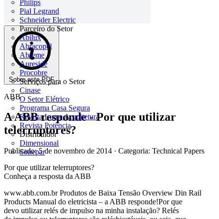
Philips
Pial Legrand
Schneider Electric
Parceiro do Setor
Abilux
Abracopel
Abreme
Aureside
Procobre
Sobre este PDF
Serviços para o Setor
Cinase
ABB
O Setor Elétrico
Programa Casa Segura
A ABB responde - Por que utilizar
Revista Lume Arquitetura
Revista Potência
telerruptores?
Distribuidor
Dimensional
Publicado: 5 de novembro de 2014
· Categoria: Technical Papers
Sonepar
Por que utilizar telerruptores?
Conheça a resposta da ABB
www.abb.com.br Produtos de Baixa Tensão Overview Din Rail
Products Manual do eletricista – a ABB responde!Por que
devo utilizar relés de impulso na minha instalação? Relés