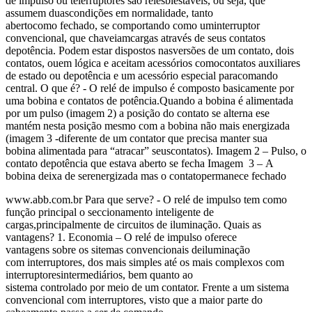
de impulso ou telerruptores são relésbiestáveis, ou seja, que
assumem duascondições em normalidade, tanto
abertocomo fechado, se comportando como uminterruptor
convencional, que chaveiamcargas através de seus contatos
depotência. Podem estar dispostos nasversões de um contato, dois
contatos, ouem lógica e aceitam acessórios comocontatos auxiliares
de estado ou depotência e um acessório especial paracomando
central. O que é? - O relé de impulso é composto basicamente por
uma bobina e contatos de potência.Quando a bobina é alimentada
por um pulso (imagem 2) a posição do contato se alterna ese
mantém nesta posição mesmo com a bobina não mais energizada
(imagem 3 -diferente de um contator que precisa manter sua
bobina alimentada para “atracar” seuscontatos). Imagem 2 – Pulso, o
contato depotência que estava aberto se fecha Imagem 3 – A
bobina deixa de serenergizada mas o contatopermanece fechado
www.abb.com.br Para que serve? - O relé de impulso tem como
função principal o seccionamento inteligente de
cargas,principalmente de circuitos de iluminação. Quais as
vantagens? 1. Economia – O relé de impulso oferece
vantagens sobre os sitemas convencionais deiluminação
com interruptores, dos mais simples até os mais complexos com
interruptoresintermediários, bem quanto ao
sistema controlado por meio de um contator. Frente a um sistema
convencional com interruptores, visto que a maior parte do