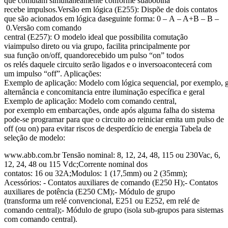
que comutam simultaneamente conforme suabobina
recebe impulsos.Versão em lógica (E255): Dispõe de dois contatos
que são acionados em lógica daseguinte forma: 0 – A – A+B – B –
0.Versão com comando
central (E257): O modelo ideal que possibilita comutação
viaimpulso direto ou via grupo, facilita principalmente por
sua função on/off, quandorecebido um pulso “on” todos
os relés daquele circuito serão ligados e o inversoacontecerá com
um impulso “off”. Aplicações:
Exemplo de aplicação: Modelo com lógica sequencial, por exemplo, ga
alternância e concomitancia entre iluminação específica e geral
Exemplo de aplicação: Modelo com comando central,
por exemplo em embarcações, onde após alguma falha do sistema
pode-se programar para que o circuito ao reiniciar emita um pulso de
off (ou on) para evitar riscos de desperdício de energia Tabela de
seleção de modelo:
www.abb.com.br Tensão nominal: 8, 12, 24, 48, 115 ou 230Vac, 6,
12, 24, 48 ou 115 Vdc;Corrente nominal dos
contatos: 16 ou 32A;Modulos: 1 (17,5mm) ou 2 (35mm);
Acessórios: - Contatos auxiliares de comando (E250 H);- Contatos
auxiliares de potência (E250 CM);- Módulo de grupo
(transforma um relé convencional, E251 ou E252, em relé de
comando central);- Módulo de grupo (isola sub-grupos para sistemas
com comando central).