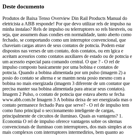
Deste documento
Produtos de Baixa Tenso Overview Din Rail Products Manual do
eletricista a ABB responde! Por que devo utilizar rels de impulso na
minha instalao? Rels de impulso ou telerruptores so rels biestveis, ou
seja, que assumem duas condies em normalidade, tanto aberto como
fechado, se comportando como um interruptor convencional, que
chaveiam cargas atravs de seus contatos de potncia. Podem estar
dispostos nas verses de um contato, dois contatos, ou em lgica e
aceitam acessrios como contatos auxiliares de estado ou de potncia e
um acessrio especial para comando central. O que ? - O rel de
impulso composto basicamente por uma bobina e contatos de
potncia. Quando a bobina alimentada por um pulso (imagem 2) a
posio do contato se alterna e se mantm nesta posio mesmo com a
bobina no mais energizada (imagem 3 diferente de um contator que
precisa manter sua bobina alimentada para atracar seus contatos).
Imagem 2 Pulso, o contato de potncia que estava aberto se fecha
www.abb.com.br Imagem 3 A bobina deixa de ser energizada mas o
contato permanece fechado Para que serve? - O rel de impulso tem
como funo principal o seccionamento inteligente de cargas,
principalmente de circuitos de iluminao. Quais as vantagens? 1.
Economia O rel de impulso oferece vantagens sobre os sitemas
convencionais de iluminao com interruptores, dos mais simples at os
mais complexos com interruptores intermedirios, bem quanto ao