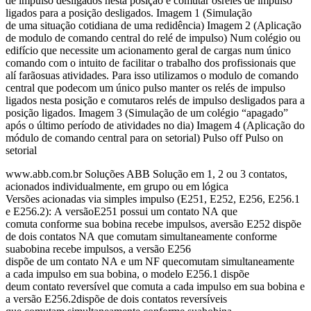
de impulso desligados nesta posição e comutar osrelés de impulso
ligados para a posição desligados. Imagem 1 (Simulação
de uma situação cotidiana de uma redidência) Imagem 2 (Aplicação
de modulo de comando central do relé de impulso) Num colégio ou
edifício que necessite um acionamento geral de cargas num único
comando com o intuito de facilitar o trabalho dos profissionais que
alí farãosuas atividades. Para isso utilizamos o modulo de comando
central que podecom um único pulso manter os relés de impulso
ligados nesta posição e comutaros relés de impulso desligados para a
posição ligados. Imagem 3 (Simulação de um colégio “apagado”
após o último período de atividades no dia) Imagem 4 (Aplicação do
módulo de comando central para on setorial) Pulso off Pulso on
setorial
www.abb.com.br Soluções ABB Solução em 1, 2 ou 3 contatos,
acionados individualmente, em grupo ou em lógica
Versões acionadas via simples impulso (E251, E252, E256, E256.1
e E256.2): A versãoE251 possui um contato NA que
comuta conforme sua bobina recebe impulsos, aversão E252 dispõe
de dois contatos NA que comutam simultaneamente conforme
suabobina recebe impulsos, a versão E256
dispõe de um contato NA e um NF quecomutam simultaneamente
a cada impulso em sua bobina, o modelo E256.1 dispõe
deum contato reversível que comuta a cada impulso em sua bobina e
a versão E256.2dispõe de dois contatos reversíveis