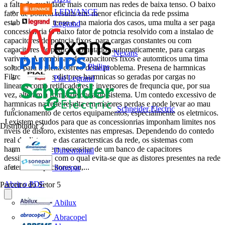
a falta de qualidade mais comum nas redes de baixa tenso. O baixo
LEDVANCE
fator de potncia resulta em: menor eficincia da rede pssima
estabilidade de tenso e, na maioria dos casos, uma multa a ser paga
Legrand
concessionria O baixo fator de potncia resolvido com a instalao de
capacitores de potncia fixos, para cargas constantes ou com
capacitores de potncia comutados automaticamente, para cargas
Nexans
variveis. A combinao de capacitores fixos e automticos uma tima
Philips
soluo para a plena correo deste problema. Presena de harmnicas
Filtros ativos As distores harmnicas so geradas por cargas no
Pial Legrand
lineares como retificadores e inversores de frequncia que, por sua
vez, alteram a forma de onda do sistema. Um contedo excessivo de
harmnicas na rede resulta em maiores perdas e pode levar ao mau
Schneider Electric
funcionamento de certos equipamentos, especialmente os eletrnicos.
J existem estudos para que as concessionrias imponham limites nos
Distribuidor
2
nveis de distoro, existentes nas empresas. Dependendo do contedo
real de distores e das caractersticas da rede, os sistemas com
harmnicas podem necessitar de um banco de capacitores
Dimensional
dessintonizado, com o qual evita-se que as distores presentes na rede
afetem os capacitores ou,...
Sonepar
Abrir o PDF
Parceiro do Setor
5
Abilux
Abracopel