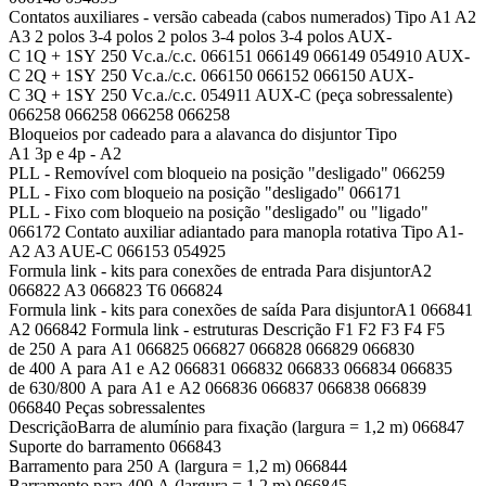
Contatos auxiliares - versão cabeada (cabos numerados) Tipo A1 A2
A3 2 polos 3-4 polos 2 polos 3-4 polos 3-4 polos AUX-
C 1Q + 1SY 250 Vc.a./c.c. 066151 066149 066149 054910 AUX-
C 2Q + 1SY 250 Vc.a./c.c. 066150 066152 066150 AUX-
C 3Q + 1SY 250 Vc.a./c.c. 054911 AUX-C (peça sobressalente)
066258 066258 066258 066258
Bloqueios por cadeado para a alavanca do disjuntor Tipo
A1 3p e 4p - A2
PLL - Removível com bloqueio na posição "desligado" 066259
PLL - Fixo com bloqueio na posição "desligado" 066171
PLL - Fixo com bloqueio na posição "desligado" ou "ligado"
066172 Contato auxiliar adiantado para manopla rotativa Tipo A1-
A2 A3 AUE-C 066153 054925
Formula link - kits para conexões de entrada Para disjuntorA2
066822 A3 066823 T6 066824
Formula link - kits para conexões de saída Para disjuntorA1 066841
A2 066842 Formula link - estruturas Descrição F1 F2 F3 F4 F5
de 250 A para A1 066825 066827 066828 066829 066830
de 400 A para A1 e A2 066831 066832 066833 066834 066835
de 630/800 A para A1 e A2 066836 066837 066838 066839
066840 Peças sobressalentes
DescriçãoBarra de alumínio para fixação (largura = 1,2 m) 066847
Suporte do barramento 066843
Barramento para 250 A (largura = 1,2 m) 066844
Barramento para 400 A (largura = 1,2 m) 066845