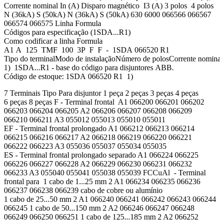
Corrente nominal In (A) Disparo magnético I3 (A) 3 polos 4 polos
N (36kA) S (50kA) N (36kA) S (50kA) 630 6000 066566 066567
066574 066575 Linha Formula
Códigos para especificação (1SDA...R1)
Como codificar a linha Formula
A1 A 125 TMF 100 3P F F - 1SDA 066520 R1
Tipo do terminalModo de instalaçãoNúmero de polosCorrente nominal,
1) 1SDA...R1 - base do código para disjuntores ABB.
Código de estoque: 1SDA 066520 R1 1)
7 Terminais Tipo Para disjuntor 1 peça 2 peças 3 peças 4 peças
6 peças 8 peças F - Terminal frontal A1 066200 066201 066202
066203 066204 066205 A2 066206 066207 066208 066209
066210 066211 A3 055012 055013 055010 055011
EF - Terminal frontal prolongado A1 066212 066213 066214
066215 066216 066217 A2 066218 066219 066220 066221
066222 066223 A3 055036 055037 055034 055035
ES - Terminal frontal prolongado separado A1 066224 066225
066226 066227 066228 A2 066229 066230 066231 066232
066233 A3 055040 055041 055038 055039 FCCuAl - Terminal
frontal para 1 cabo de 1...25 mm 2 A1 066234 066235 066236
066237 066238 066239 cabo de cobre ou alumínio
1 cabo de 25...50 mm 2 A1 066240 066241 066242 066243 066244
066245 1 cabo de 50...150 mm 2 A2 066246 066247 066248
066249 066250 066251 1 cabo de 125...185 mm 2 A2 066252