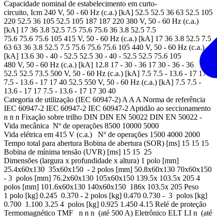
Capacidade nominal de estabelecimento em curto-
circuito, Icm 240 V, 50 - 60 Hz (c.a.) [kA] 52.5 52.5 36 63 52.5 105
220 52.5 36 105 52.5 105 187 187 220 380 V, 50 - 60 Hz (c.a.)
[kA] 17 36 3.8 52.5 7.5 75.6 75.6 36 3.8 52.5 7.5
75.6 75.6 75.6 105 415 V, 50 - 60 Hz (c.a.) [kA] 17 36 3.8 52.5 7.5
63 63 36 3.8 52.5 7.5 75.6 75.6 75.6 105 440 V, 50 - 60 Hz (c.a.)
[kA] 13.6 30 - 40 - 52.5 52.5 30 - 40 - 52.5 52.5 75.6 105
480 V, 50 - 60 Hz (c.a.) [kA] 12.8 17 - 30 - 36 17 30 - 36 - 36
52.5 52.5 73.5 500 V, 50 - 60 Hz (c.a.) [kA] 7.5 7.5 - 13.6 - 17 17
7.5 - 13.6 - 17 17 40 52.5 550 V, 50 - 60 Hz (c.a.) [kA] 7.5 7.5 -
13.6 - 17 17 7.5 - 13.6 - 17 17 30 40
Categoria de utilização (IEC 60947-2) A A A Norma de referência
IEC 60947-2 IEC 60947-2 IEC 60947-2 Aptidão ao seccionamento
n n n Fixação sobre trilho DIN DIN EN 50022 DIN EN 50022 -
Vida mecânica Nº de operações 8500 10000 5000
Vida elétrica em 415 V (c.a.) Nº de operações 1500 4000 2000
Tempo total para abertura Bobina de abertura (SOR) [ms] 15 15 15
Bobina de mínima tensão (UVR) [ms] 15 15 25
Dimensões (largura x profundidade x altura) 1 polo [mm]
25.4x60x130 35x60x150 - 2 polos [mm] 50.8x60x130 70x60x150
- 3 polos [mm] 76.2x60x130 105x60x150 139.5x 103.5x 205 4
polos [mm] 101.6x60x130 140x60x150 186x 103.5x 205 Peso
1 polo [kg] 0.245 0.370 - 2 polos [kg] 0.470 0.730 - 3 polos [kg]
0.700 1.100 3.25 4 polos [kg] 0.925 1.450 4.15 Relé de proteção
Termomagnético TMF n n n (até 500 A) Eletrônico ELT LI n (até