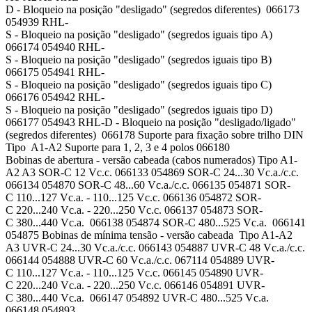
D - Bloqueio na posição "desligado" (segredos diferentes) 066173
054939 RHL-
S - Bloqueio na posição "desligado" (segredos iguais tipo A)
066174 054940 RHL-
S - Bloqueio na posição "desligado" (segredos iguais tipo B)
066175 054941 RHL-
S - Bloqueio na posição "desligado" (segredos iguais tipo C)
066176 054942 RHL-
S - Bloqueio na posição "desligado" (segredos iguais tipo D)
066177 054943 RHL-D - Bloqueio na posição "desligado/ligado"
(segredos diferentes) 066178 Suporte para fixação sobre trilho DIN
Tipo A1-A2 Suporte para 1, 2, 3 e 4 polos 066180
Bobinas de abertura - versão cabeada (cabos numerados) Tipo A1-
A2 A3 SOR-C 12 Vc.c. 066133 054869 SOR-C 24...30 Vc.a./c.c.
066134 054870 SOR-C 48...60 Vc.a./c.c. 066135 054871 SOR-
C 110...127 Vc.a. - 110...125 Vc.c. 066136 054872 SOR-
C 220...240 Vc.a. - 220...250 Vc.c. 066137 054873 SOR-
C 380...440 Vc.a. 066138 054874 SOR-C 480...525 Vc.a. 066141
054875 Bobinas de mínima tensão - versão cabeada Tipo A1-A2
A3 UVR-C 24...30 Vc.a./c.c. 066143 054887 UVR-C 48 Vc.a./c.c.
066144 054888 UVR-C 60 Vc.a./c.c. 067114 054889 UVR-
C 110...127 Vc.a. - 110...125 Vc.c. 066145 054890 UVR-
C 220...240 Vc.a. - 220...250 Vc.c. 066146 054891 UVR-
C 380...440 Vc.a. 066147 054892 UVR-C 480...525 Vc.a.
066148 054893