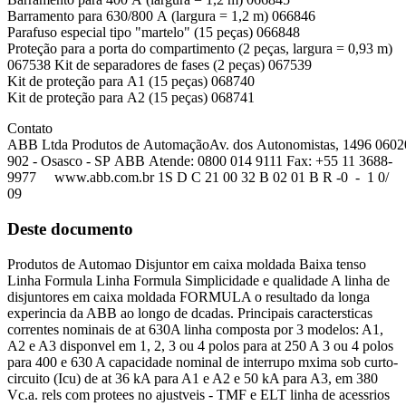
Barramento para 630/800 A (largura = 1,2 m) 066846
Parafuso especial tipo "martelo" (15 peças) 066848
Proteção para a porta do compartimento (2 peças, largura = 0,93 m)
067538 Kit de separadores de fases (2 peças) 067539
Kit de proteção para A1 (15 peças) 068740
Kit de proteção para A2 (15 peças) 068741
Contato
ABB Ltda Produtos de AutomaçãoAv. dos Autonomistas, 1496 0602
902 - Osasco - SP ABB Atende: 0800 014 9111 Fax: +55 11 3688-
9977 www.abb.com.br 1S D C 21 00 32 B 02 01 B R -0 - 1 0/
09
Deste documento
Produtos de Automao Disjuntor em caixa moldada Baixa tenso
Linha Formula Linha Formula Simplicidade e qualidade A linha de
disjuntores em caixa moldada FORMULA o resultado da longa
experincia da ABB ao longo de dcadas. Principais caractersticas
correntes nominais de at 630A linha composta por 3 modelos: A1,
A2 e A3 disponvel em 1, 2, 3 ou 4 polos para at 250 A 3 ou 4 polos
para 400 e 630 A capacidade nominal de interrupo mxima sob curto-
circuito (Icu) de at 36 kA para A1 e A2 e 50 kA para A3, em 380
Vc.a. rels com protees no ajustveis - TMF e ELT linha de acessrios