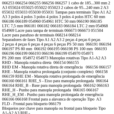
066253 066254 066255 066256 066257 1 cabo de 185...300 mm 2
A3 055024 055025 055022 055023 2 cabos de 95...240 mm 2 A3
055032 055033 055030 055031 Tampas para terminais Tipo A1 A2
A3 3 polos 4 polos 3 polos 4 polos 3 polos 4 polos HTC 60 mm
066186 066189 054960 054961 HTC 50 mm 066190 066185
LTC 7,5 mm 066181 066182 066183 066184 LTC 2 mm 054968
054969 Lacre para tampa de terminais 066673 066673 051504
Lacre para parafuso de terminais 068214 068214
Separadores de fases Tipo A1 A2 A3 2 peças 4 peças 6 peças
2 peças 4 peças 6 peças 4 peças 6 peças PS 50 mm 066191 066194
066197 PS 80 mm 066192 066195 066198 PS 100 mm 066193
066196 066199 066193 066196 066199 054970 054971
PS 200 mm 054972 054973 Manoplas rotativas Tipo A1-A2 A3
RHD - Manopla rotativa direta 066154 066155
RHD EM - Manopla rotativa direta de emergência 066156 066157
RHE - Manopla rotativa prolongada (conjunto completo) 066158
066159 RHE EM - Manopla rotativa prolongada de emergência
066160 066161 RHE_S - Eixo para manopla prolongada 066164
066164 RHE_B - Base para manopla prolongada 066162 066163
RHE_H - Punho para manopla prolongada 066165 066167
RHE_H_EM - Punho para manopla prolongada de emergência
066166 066168 Frontal para a alavanca de operação Tipo A3
FLD - Frontal para bloqueio 066179
Bloqueios por chave para manopla ou frontal para bloqueio Tipo
A1-A2 A3 RHL-