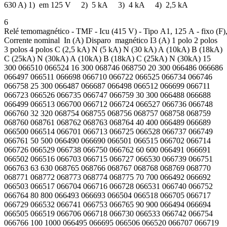
630 A) 1) em 125 V 2) 5 kA 3) 4 kA 4) 2,5 kA
6
Relé temomagnético - TMF - Icu (415 V) - Tipo A1, 125 A - fixo (F), 
Corrente nominal In (A) Disparo magnético I3 (A) 1 polo 2 polos
3 polos 4 polos C (2,5 kA) N (5 kA) N (30 kA) A (10kA) B (18kA)
C (25kA) N (30kA) A (10kA) B (18kA) C (25kA) N (30kA) 15
300 066510 066524 16 300 068746 068750 20 300 066486 066686
066497 066511 066698 066710 066722 066525 066734 066746
066758 25 300 066487 066687 066498 066512 066699 066711
066723 066526 066735 066747 066759 30 300 066488 066688
066499 066513 066700 066712 066724 066527 066736 066748
066760 32 320 068754 068755 068756 068757 068758 068759
068760 068761 068762 068763 068764 40 400 066489 066689
066500 066514 066701 066713 066725 066528 066737 066749
066761 50 500 066490 066690 066501 066515 066702 066714
066726 066529 066738 066750 066762 60 600 066491 066691
066502 066516 066703 066715 066727 066530 066739 066751
066763 63 630 068765 068766 068767 068768 068769 068770
068771 068772 068773 068774 068775 70 700 066492 066692
066503 066517 066704 066716 066728 066531 066740 066752
066764 80 800 066493 066693 066504 066518 066705 066717
066729 066532 066741 066753 066765 90 900 066494 066694
066505 066519 066706 066718 066730 066533 066742 066754
066766 100 1000 066495 066695 066506 066520 066707 066719