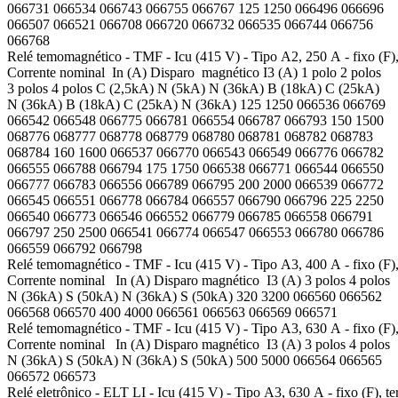
066731 066534 066743 066755 066767 125 1250 066496 066696
066507 066521 066708 066720 066732 066535 066744 066756
066768
Relé temomagnético - TMF - Icu (415 V) - Tipo A2, 250 A - fixo (F), 
Corrente nominal In (A) Disparo magnético I3 (A) 1 polo 2 polos
3 polos 4 polos C (2,5kA) N (5kA) N (36kA) B (18kA) C (25kA)
N (36kA) B (18kA) C (25kA) N (36kA) 125 1250 066536 066769
066542 066548 066775 066781 066554 066787 066793 150 1500
068776 068777 068778 068779 068780 068781 068782 068783
068784 160 1600 066537 066770 066543 066549 066776 066782
066555 066788 066794 175 1750 066538 066771 066544 066550
066777 066783 066556 066789 066795 200 2000 066539 066772
066545 066551 066778 066784 066557 066790 066796 225 2250
066540 066773 066546 066552 066779 066785 066558 066791
066797 250 2500 066541 066774 066547 066553 066780 066786
066559 066792 066798
Relé temomagnético - TMF - Icu (415 V) - Tipo A3, 400 A - fixo (F), 
Corrente nominal In (A) Disparo magnético I3 (A) 3 polos 4 polos
N (36kA) S (50kA) N (36kA) S (50kA) 320 3200 066560 066562
066568 066570 400 4000 066561 066563 066569 066571
Relé temomagnético - TMF - Icu (415 V) - Tipo A3, 630 A - fixo (F), 
Corrente nominal In (A) Disparo magnético I3 (A) 3 polos 4 polos
N (36kA) S (50kA) N (36kA) S (50kA) 500 5000 066564 066565
066572 066573
Relé eletrônico - ELT LI - Icu (415 V) - Tipo A3, 630 A - fixo (F), ter