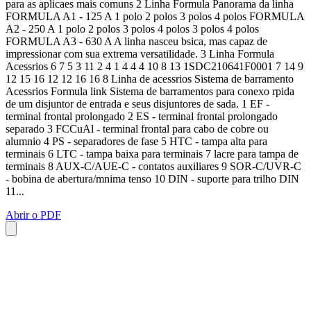
para as aplicaes mais comuns 2 Linha Formula Panorama da linha
FORMULA A1 - 125 A 1 polo 2 polos 3 polos 4 polos FORMULA
A2 - 250 A 1 polo 2 polos 3 polos 4 polos 3 polos 4 polos
FORMULA A3 - 630 A A linha nasceu bsica, mas capaz de
impressionar com sua extrema versatilidade. 3 Linha Formula
Acessrios 6 7 5 3 11 2 4 1 4 4 4 10 8 13 1SDC210641F0001 7 14 9
12 15 16 12 12 16 16 8 Linha de acessrios Sistema de barramento
Acessrios Formula link Sistema de barramentos para conexo rpida
de um disjuntor de entrada e seus disjuntores de sada. 1 EF -
terminal frontal prolongado 2 ES - terminal frontal prolongado
separado 3 FCCuAl - terminal frontal para cabo de cobre ou
alumnio 4 PS - separadores de fase 5 HTC - tampa alta para
terminais 6 LTC - tampa baixa para terminais 7 lacre para tampa de
terminais 8 AUX-C/AUE-C - contatos auxiliares 9 SOR-C/UVR-C
- bobina de abertura/mnima tenso 10 DIN - suporte para trilho DIN
11...
Abrir o PDF