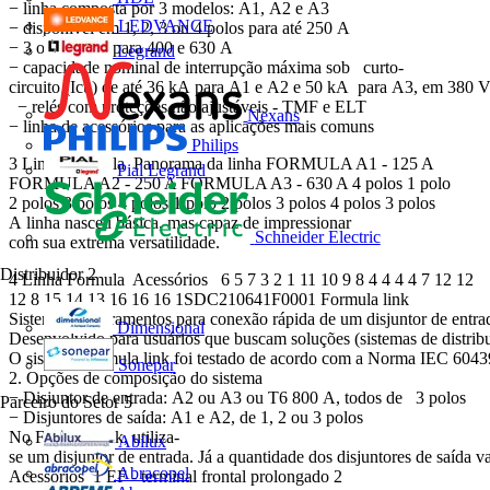
− linha composta por 3 modelos: A1, A2 e A3
LEDVANCE
− disponível em 1, 2, 3 ou 4 polos para até 250 A
− 3 ou 4 polos para 400 e 630 A
Legrand
− capacidade nominal de interrupção máxima sob curto-
circuito (Icu) de até 36 kA para A1 e A2 e 50 kA para A3, em 
− relés com proteções não ajustáveis - TMF e ELT
Nexans
− linha de acessórios para as aplicações mais comuns
Philips
3 Linha Formula Panorama da linha FORMULA A1 - 125 A
Pial Legrand
FORMULA A2 - 250 A FORMULA A3 - 630 A 4 polos 1 polo
2 polos 3 polos 4 polos 1 polo 2 polos 3 polos 4 polos 3 polos
A linha nasceu básica, mas capaz de impressionar
Schneider Electric
com sua extrema versatilidade.
Distribuidor
2
4 Linha Formula Acessórios 6 5 7 3 2 1 11 10 9 8 4 4 4 4 7 12 12
12 8 15 14 13 16 16 16 1SDC210641F0001 Formula link
Sistema de barramentos para conexão rápida de um disjuntor de entrada
Dimensional
Desenvolvido para usuários que buscam soluções (sistemas de distrib
O sistema Formula link foi testado de acordo com a Norma IEC 6043
Sonepar
2. Opções de composição do sistema
− Disjuntor de entrada: A2 ou A3 ou T6 800 A, todos de 3 polos
Parceiro do Setor
5
− Disjuntores de saída: A1 e A2, de 1, 2 ou 3 polos
No Formula link, utiliza-
Abilux
se um disjuntor de entrada. Já a quantidade dos disjuntores de saída 
Abracopel
Acessórios 1 EF - terminal frontal prolongado 2