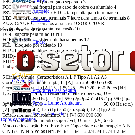
Abreme
ES - terminal frontal prolongado separado 3
FCCuAl - terminal frontal para cabo de cobre ou alumínio 4
Aureside
PS - separadores de fase 5 HTC - tampa alta para terminais 6
LTC - tampa baixa para terminais 7 lacre para tampa de terminais 8
Procobre
AUX-C/AUE-C - contatos auxiliares 9 SOR-C/UVR-
C - bobina de abertura/mínima tensão 10
Serviços para o Setor
5
DIN - suporte para trilho DIN 11
FORMULA link - sistema de barramentos 12
Cinase
PLL - bloqueio por cadeado 13
FLP - frontal para bloqueio por cadeado e/ou chave 14
RHD - manopla rotativa direta 15
RHE - manopla rotativa prolongada 16 bloqueio por chave
Linha de acessórios Sistema de barramento
5 Linha Formula Características A L P Tipo A1 A2 A3
O Setor Elétrico
Corrente nominal ininterrupta, Iu [A] 125 250 400 ou 630
Corrente nominal, In [A] 15...125 125...250 320...630 Polos [Nr]
Programa Casa Segura
1, 2, 3, 4 1, 2, 3, 4 3, 4 Tensão nominal de operação, U e
50-60 Hz (c.a.) [V] 550 (2p-3p-4p); 415 (1p) 550 (2p-
Revista Lume Arquitetura
3p-4p); 415 (1p) 550 50-60 Hz (c.c.)
[V] 250 (2p-3p-4p); 125 (1p) 250 (2p-3p-4p); 125 (1p) 250
Revista Potência
Tensão nominal de isolamento, U i [V] 690 690 690
Todos os parceiros
Tensão nominal de impulso suportável, U imp [kV] 6 6 6
Modo de instalação Fixo Fixo Fixo Capacidade de interrupção A B
C N B C N N S Polos [Nr] 3/4 3/4 1 3/4 1 2 3/4 3/4 1 3/4 1 2 3/4