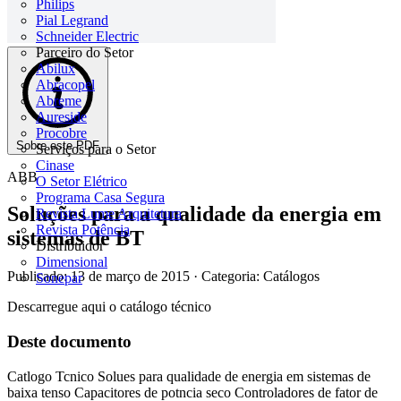
Philips
Pial Legrand
Schneider Electric
Parceiro do Setor
Abilux
Abracopel
Abreme
Aureside
Procobre
Sobre este PDF
Serviços para o Setor
Cinase
ABB
O Setor Elétrico
Programa Casa Segura
Soluções para a qualidade da energia em
Revista Lume Arquitetura
Revista Potência
sistemas de BT
Distribuidor
Dimensional
Publicado: 13 de março de 2015
· Categoria: Catálogos
Sonepar
Descarregue aqui o catálogo técnico
Deste documento
Catlogo Tcnico Solues para qualidade de energia em sistemas de
baixa tenso Capacitores de potncia seco Controladores de fator de