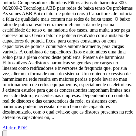
potncia Compensadores dinmicos Filtros ativos de harmnica 300-
06/2009-2 Tecnologia ABB para redes de baixa tenso Os problemas
As solues ABB Baixo fator de potncia (cos ) Capacitores de potncia
a falta de qualidade mais comum nas redes de baixa tenso. O baixo
fator de potncia resulta em: menor eficincia da rede pssima
estabilidade de tenso e, na maioria dos casos, uma multa a ser paga
concessionria O baixo fator de potncia resolvido com a instalao de
capacitores de potncia fixos, para cargas constantes ou com
capacitores de potncia comutados automaticamente, para cargas
variveis. A combinao de capacitores fixos e automticos uma tima
soluo para a plena correo deste problema. Presena de harmnicas
Filtros ativos As distores harmnicas so geradas por cargas no
lineares como retificadores e inversores de frequncia que, por sua
vez, alteram a forma de onda do sistema. Um contedo excessivo de
harmnicas na rede resulta em maiores perdas e pode levar ao mau
funcionamento de certos equipamentos, especialmente os eletrnicos.
J existem estudos para que as concessionrias imponham limites nos
nveis de distoro, existentes nas empresas. Dependendo do contedo
real de distores e das caractersticas da rede, os sistemas com
harmnicas podem necessitar de um banco de capacitores
dessintonizado, com o qual evita-se que as distores presentes na rede
afetem os capacitores ou,...
Abrir o PDF