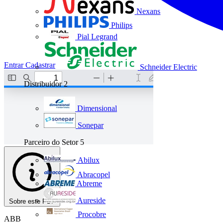
Nexans
Philips
Pial Legrand
Entrar
Cadastrar
Schneider Electric
Distribuidor
2
Dimensional
Sonepar
Parceiro do Setor
5
Abilux
Abracopel
Abreme
Aureside
Sobre este PDF
Procobre
ABB