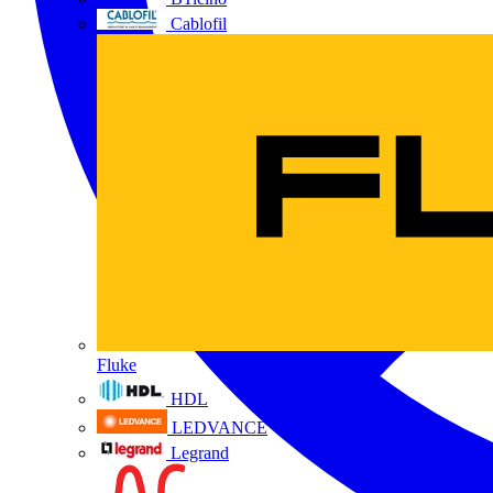
Cablofil
Fluke
HDL
LEDVANCE
Legrand