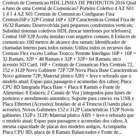
Centrais de Comunicao HDL LINHA DE PRODUTOS 2016 Qual
a funo de uma Central de Comunicao? Porteiro Coletivo 4 AZ S01
1 4 1 4 AZ S01 Centrais de Comunicao Configurao Fixa
Centrais16P e 32P Central 16P e 32P Caractersticas Central Fixa de
16/32 Ramais; Desenvolvida para pequenos condomnios verticais;
Substitui sistemas coletivos HDL (trocar interfones por telefones);
Central 16P/32P Aceita instalao com negativo comum; 8 Enlaces de
comunicao; 100 metros de alcance dos ramais; Identificador de
chamadas interno para todos ramais; Utiliza todos os recursos das
Centrais Flex exceto Linhas Tronco; Permite Interligao 16P + 16P =
32 Ramais, 32P = 48 Ramais e 32P + 32P= 64 Ramais; nico
acessrio SD Card. 16P + Centrais de Comunicao Flex Centrais 72,
152 e 312P Novo Gabinete 72P 72P Nova Placa Base Caractersticas
Novo gabinete 72P; Material plstico ABS + leve e reforado que o
modelo atual; Espao para passagem e acomodao dos cabos; Placa
CPU 8D Integrada Placa Base + Placa 8 Ramais e Fonte de
Alimentao; 8 Enlaces; 2 Canais de Voz j integrados para funes de
porteiros e atendimento automtico; Suporte para conexo via USB e
Placa Ethernet (Acessrio); Instalao de at 4 Troncos (Usando placa
acessrio). Novos Gabinetes 152 e 312P Caractersticas 152P Novos
gabinetes 152P e 312P; Material plstico ABS + leve e reforado que
o modelo atual; Espao para passagem e acomodao dos cabos; A
mesma capacidade de placas dos modelos antigos; Acompanha
Placa CPU 8D, placa de 8 Ramais Balanceados e Fonte de...