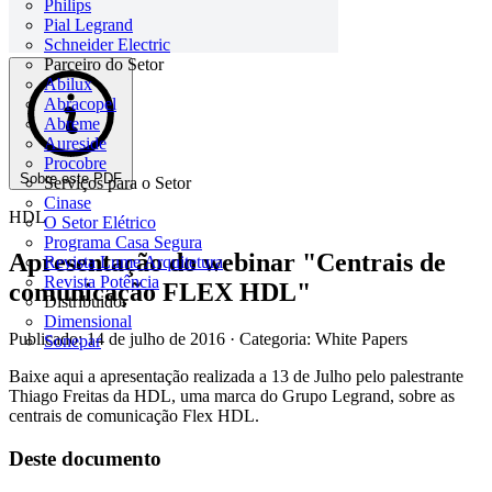
Philips
Pial Legrand
Schneider Electric
Parceiro do Setor
Abilux
Abracopel
Abreme
Aureside
Procobre
Sobre este PDF
Serviços para o Setor
Cinase
HDL
O Setor Elétrico
Programa Casa Segura
Apresentação do webinar "Centrais de
Revista Lume Arquitetura
Revista Potência
comunicação FLEX HDL"
Distribuidor
Dimensional
Publicado: 14 de julho de 2016
· Categoria: White Papers
Sonepar
Baixe aqui a apresentação realizada a 13 de Julho pelo palestrante
Thiago Freitas da HDL, uma marca do Grupo Legrand, sobre as
centrais de comunicação Flex HDL.
Deste documento