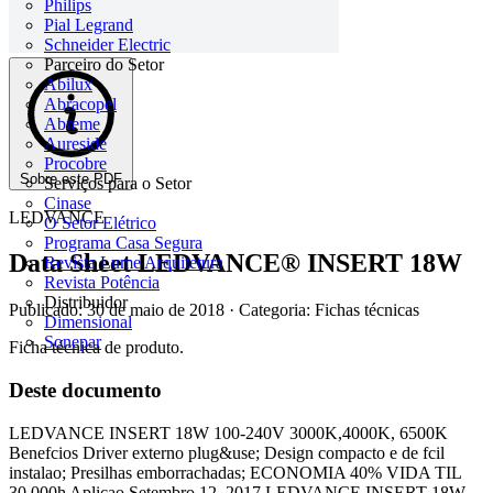
Philips
Pial Legrand
Schneider Electric
Parceiro do Setor
Abilux
Abracopel
Abreme
Aureside
Procobre
Sobre este PDF
Serviços para o Setor
Cinase
LEDVANCE
O Setor Elétrico
Programa Casa Segura
Data Sheet LEDVANCE® INSERT 18W
Revista Lume Arquitetura
Revista Potência
Distribuidor
Publicado: 30 de maio de 2018
· Categoria: Fichas técnicas
Dimensional
Sonepar
Ficha técnica de produto.
Deste documento
LEDVANCE INSERT 18W 100-240V 3000K,4000K, 6500K
Benefcios Driver externo plug&use; Design compacto e de fcil
instalao; Presilhas emborrachadas; ECONOMIA 40% VIDA TIL
30.000h Aplicao Setembro 12, 2017 LEDVANCE INSERT 18W