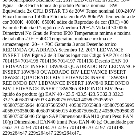
Pgina 1 de 3 Ficha tcnica do produto Potncia nominal 18W
Equivalncia 2x CFLi DSTAR T3 de 20W Tenso nominal 100-240V
Fluxo luminoso 1500lm Eficincia em lm/W 80lm/W Temperatura de
cor 3000K, 4000K, 6500K ndice de Reproduo de cor (IRC) >80
Fator de Potncia 0.5 ngulo de Abertura 120+\-5 Vida til 30.000h
Dimerizvel No Grau de Proteo IP20 Temperatura mnima e mxima
de trabalho -10~ + 40C Temperatura mnima e mxima de
armazenagem -20~ + 70C Garantia 3 anos Desenho tcnico
REDONDA QUADRADA Setembro 12, 2017 LEDVANCE
INSERT 18W Pgina 2 de 3 Dados logsticos Cdigo SAP 7014193
7014194 7014195 7014196 7014197 7014198 Descrio EAN 10
LEDVANCE INSERT 18W/830 QUADRADO BIV LEDVANCE
INSERT 18W/840 QUADRADO BIV LEDVANCE INSERT
18W/865 QUADRADO BIV LEDVANCE INSERT 18W/830
REDONDO BIV LEDVANCE INSERT 18W/840 REDONDO
BIV LEDVANCE INSERT 18W/865 REDONDO BIV Peso
lquido do produto (g) EAN 40 423.5 423.5 423.5 332.3 332.3
332.3 4058075055933 4058075055940 4058075055957
4058075055964 4058075055971 4058075055988 4058075055995
4058075056008 4058075056015 4058075056022 4058075056039
4058075056046 Cdigo SAP DimensionalEAN10 (mm) Peso EAN
10(g) Dimensional EAN40 (mm) Peso EAN 40 (g) Quantidade por
caixa 7014193 7014194 7014195 7014196 7014197 7014198
229x264x47 229x264x47 229x264x47...