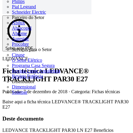
Philips
Pial Legrand
Schneider Electric
Parceiro do Setor
Abilux
Abracopel
Abreme
Aureside
Procobre
Sobre este PDF
Serviços para o Setor
Cinase
LEDVANCE
O Setor Elétrico
Programa Casa Segura
Ficha técnica LEDVANCE®
Revista Lume Arquitetura
Revista Potência
TRACKLIGHT PAR30 E27
Distribuidor
Dimensional
Publicado: 7 de dezembro de 2018
· Categoria: Fichas técnicas
Sonepar
Baixe aqui a ficha técnica LEDVANCE® TRACKLIGHT PAR30
E27
Deste documento
LEDVANCE TRACKLIGHT PAR30 LN E27 Beneficios