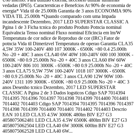
vedadas (IP65). Caractersticas e Benefcios At 90% de economia de
energia* Vida til de 25.000h Garantia de 3 anos ECONOMIA 90%
VIDA TIL 25.000h *Quando comparado com uma lmpada
incandescente Dezembro, 2017 LED SUPERSTAR CLASSIC A
Pgina 1 de 3 Ficha tcnica do produto Produto Potncia nominal
Equivalncia Tenso nominal Fluxo nominal Eficincia em lm/W
Temperatura de cor ndice de Reproduo de cor (IRC) Fator de
potncia Vida til Dimerizvel Temperatura de operao Garantia CLA35
4,5W 35W 100-240V 480 107 3000K - 6500K >80 0.4 25.000h
No -20 + 40C 3 anos CLA40 6W 40W 100-240V 600 100 3000K -
6500K >80 0.9 25.000h No -20 + 40C 3 anos CLA60 8W 60W
100-240V 806 101 3000K - 6500K >80 0.9 25.000h No -20 + 40C
3 anos CLA75 9,5W 75W 100-240V 1018 107 3000K - 6500K
>80 0.9 25.000h No -20 + 40C 3 anos CLA90 12W 90W 100-
240V 1311 109 3000K - 6500K >80 0.9 25.000h No -20 + 40C 3
anos Desenho tcnico Dezembro, 2017 LED SUPERSTAR
CLASSIC A Pgina 2 de 3 Dados logsticos Cdigo SAP 7014394
7014395 7014396 7014397 7014398 7014399 7014400 7014401
7014402 7014403 Cdigo SAP 7014394 7014395 7014396 7014397
7014398 7014399 7014400 7014401 7014402 7014403 Descrio
EAN 10 LED CLA35 4.5W 3000K 480lm BIV E27 G3
4058075062481 LED CLA35 4.5W 6500K 480lm BIV E27 G3
4058075062504 LED CLA40 6W 3000K 600lm BIV E27 G3
4058075062528 LED CLA40 6W...