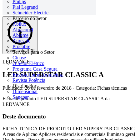
Philips
Pial Legrand
Schneider Electric
Parceiro do Setor
Abilux
Abracopel
Abreme
Aureside
Procobre
Sobre este PDF
Serviços para o Setor
Cinase
LEDVANCE
O Setor Elétrico
Programa Casa Segura
LED SUPERSTAR CLASSIC A
Revista Lume Arquitetura
Revista Potência
Distribuidor
Publicado: 26 de fevereiro de 2018
· Categoria: Fichas técnicas
Dimensional
Sonepar
Ficha de produto LED SUPERSTAR CLASSIC A da
LEDVANCE
Deste documento
FICHA TCNICA DE PRODUTO LED SUPERSTAR CLASSIC
A reas de Aplicao Aplicaes residenciais e comerciais Iluminao geral
Uso interno. Para utilizao externa, necessrio utilizar luminrias