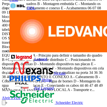
Preparando os quadros B - Montagem embutida C - Montando os
HDL
dispositivos D - Cabeamento e conexo E - Acabamentos 06 07 08
09 11 DISTRIBUIO A - Blocos de distribuio, borne de distribuio e
blocos de distribuio modular 12 APNDICES A - Acessrios B -
Montagem dos fechos C - Dimenses OFERTA II 13 14 14 15 XL3
400 Quadros de distribuio ndice LINHA XL3 400 Caractersticas e
tabelas de seleo 18 MONTANDO OS QUADROS DE
DISTRIBUIO A - Quadros metlicos XL3 400 20 MONTANDO
OS SISTEMAS DE DISTRIBUIO A - Barramento padro na parte
traseira do quadro B - Distribuio padro nas celas de cabos C -
Blocos de distribuio, borne de distribuio e blocos de distribuio
modular 27 30 32 MONTANDO DISPOSITIVOS E
EQUIPAMENTOS A - Princpio para definir o tamanho do quadro
Legrand
B - Capacidade dos quadros de distribuio C - Posicionando os
dispositivos de fixao D - Montando dispositivos nas placas E -
Montando dispositivo nos trilhos F - Montando dispositivos em cela
de cabos G - Dispositivos de controle e sinalizao na porta 34 36 36
Nexans
38 40 41 43 CABEAMENTO E CONEXO A - Cabeamento B -
Philips
Condutores de proteo (PE) C - Rgua de bornes D - Montagem da
rgua de bornes nas placas E - Conectando os cabos 44 46 47 48 49
Pial Legrand
MANUSEIO E INSTALAO NO LOCAL A - Transporte e...
Abrir o PDF
Schneider Electric