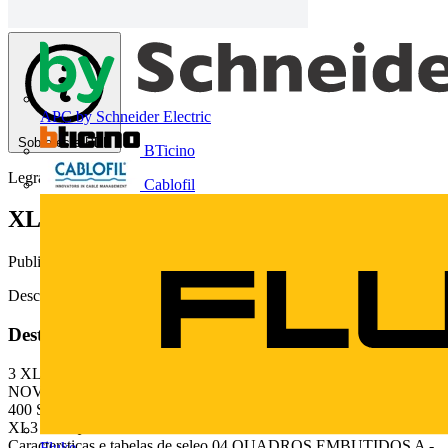
APC by Schneider Electric
Sobre este PDF
BTicino
Legrand
Cablofil
XL3 160 e 400
Publicado: 15 de fevereiro de 2013
· Categoria: Catálogos
Descarregue aqui
Deste documento
3 XL 160 e 400 Segurana e proteo para equipamentos e pessoas
NOVOS QUADROS DE DISTRIBUIO TTA / PTTA XL 3 160 E
400 SISTEMAS PARA PROTEO E DISTRIBUIO DE ENERGIA
XL3 160 Quadros de distribuio ndice LINHA XL3 160
Caractersticas e tabelas de seleo 04 QUADROS EMBUTIDOS A -
Fluke