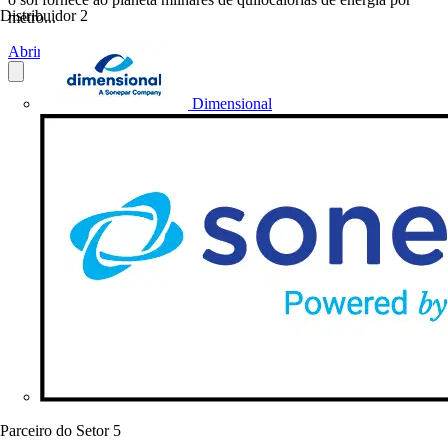
Distribuidor
2
metro...
Abrir o PDF
Dimensional
Parceiro do Setor
5