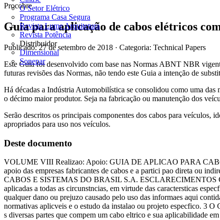
Procobre
O Setor Elétrico
Programa Casa Segura
Guia para aplicação de cabos elétricos com
Revista Lume Arquitetura
Revista Potência
Distribuidor
Publicado: 27 de setembro de 2018
· Categoria: Technical Papers
Dimensional
Sonepar
Este Guia foi desenvolvido com base nas Normas ABNT NBR vigentes n
futuras revisões das Normas, não tendo este Guia a intenção de substit
Há décadas a Indústria Automobilística se consolidou como uma das m
o décimo maior produtor. Seja na fabricação ou manutenção dos veícul
Serão descritos os principais componentes dos cabos para veículos, id
apropriados para uso nos veículos.
Deste documento
VOLUME VIII Realizao: Apoio: GUIA DE APLICAO PARA C
apoio das empresas fabricantes de cabos e a partici pao direta ou 
CABOS E SISTEMAS DO BRASIL S.A. ESCLARECIMENTOS O presente do
aplicadas a todas as circunstncias, em virtude das caractersticas espec
qualquer dano ou prejuzo causado pelo uso das informaes aqui conti
normativas aplicveis e o estudo da instalao ou projeto especfico. 3 O
s diversas partes que compem um cabo eltrico e sua aplicabilidade 