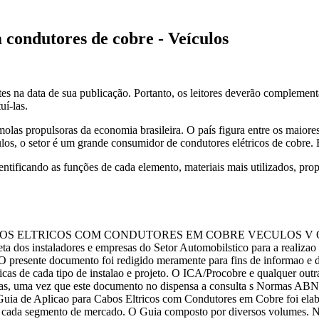
 condutores de cobre - Veículos
a data de sua publicação. Portanto, os leitores deverão complementar
uí-las.
olas propulsoras da economia brasileira. O país figura entre os maio
os, o setor é um grande consumidor de condutores elétricos de cobre. E
entificando as funções de cada elemento, materiais mais utilizados, pro
ABOS ELTRICOS COM CONDUTORES EM COBRE VECULOS V O L 
indireta dos instaladores e empresas do Setor Automobilstico para a
cumento foi redigido meramente para fins de informao e debate.
ficas de cada tipo de instalao e projeto. O ICA/Procobre e qualquer outr
das, uma vez que este documento no dispensa a consulta s Normas ABN
 Guia de Aplicao para Cabos Eltricos com Condutores em Cobre foi elabora
em cada segmento de mercado. O Guia composto por diversos volumes. N