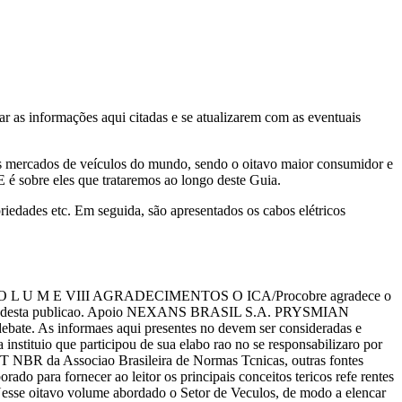
 as informações aqui citadas e se atualizarem com as eventuais
res mercados de veículos do mundo, sendo o oitavo maior consumidor e
 é sobre eles que trataremos ao longo deste Guia.
priedades etc. Em seguida, são apresentados os cabos elétricos
U M E VIII AGRADECIMENTOS O ICA/Procobre agradece o
 realizao desta publicao. Apoio NEXANS BRASIL S.A. PRYSMIAN
 As informaes aqui presentes no devem ser consideradas e
a instituio que participou de sua elabo rao no se responsabilizaro por
T NBR da Associao Brasileira de Normas Tcnicas, outras fontes
do para fornecer ao leitor os principais conceitos tericos refe rentes
esse oitavo volume abordado o Setor de Veculos, de modo a elencar