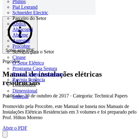
Philips
Pial Legrand
Schneider Electric
Parceiro do Setor
Abilux
Abracopel
Abreme
Aureside
Procobre
Sobre este PDF
Serviços para o Setor
Cinase
Procobre
O Setor Elétrico
Programa Casa Segura
Manual de instalações elétricas
Revista Lume Arquitetura
Revista Potência
residenciais
Distribuidor
Dimensional
Publicado: 30 de outubro de 2017
· Categoria: Technical Papers
Sonepar
Promovido pela Procobre, este Manual se baseia nos Manuais de
Instalações Elétricas Residenciais em 3 volumes e foi preparado pelo
Prof. Hilton Moreno
Abrir o PDF