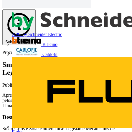
APC by Schneider Electric
Sobre este PDF
BTicino
Procobre
Cablofil
Smart grids e energia solar fotovoltaica:
Legislação e mecanismos de incentivo
Publicado: 18 de abril de 2018
· Categoria: Technical Papers
Apresentação realizada durante o webinar do Leonardo Energy
pelos Prof. Dr. Gilberto M. Jannuzzi e Dr. Carlos Alberto Fróes
Lima.
Deste documento
Smart Grids e Solar Fotovoltaica: Legislao e Mecanismos de
Fluke