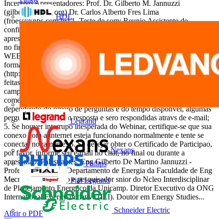
Incentivo Apresentadores: Prof. Dr. Gilberto M. Jannuzzi
(
gilberto@iei-la.org
) Dr. Carlos Alberto Fres Lima
HDL
(
froes@knbs.com.br
) 1. Teste de som: Reunio Assistente de
configurao de udio Sigam as instrues. 3. Digitem aqui 2. Espao para
apresentao pessoal , eventuais perguntas e/ou comentrios - respostas
no final da apresentao. PRINCIPAIS REGRAS DESTE
WEBINAR: 1. Esta apresentao ser gravada e disponibilizada, na
forma original e em pdf, na pgina do Leonardo Energy na Internet
(http://www.leonardo-energy.org.br); 2. As perguntas devero ser
feitas ao final da apresentao, unicamente por escrito, utilizando-se o
campo apropriado (Q&A); 3. O espao bate-papo destinado a
comentrios e apresentaes pessoais; 4. Pode acontecer que,
dependendo do nmero de perguntas e do tempo disponvel, algumas
perguntas fiquem sem resposta e sero respondidas atravs de e-mail;
Legrand
5. Se houver interrupo inesperada do Webinar, certifique-se que sua
conexo com a internet esteja funcionando normalmente e tente se
conectar novamente; 6. Se desejar obter o Certificado de Participao,
Nexans
por favor, informe seu e-mail no chat, no final ou durante a
apresentao. Palestrantes: Eng Gilberto De Martino Jannuzzi -
Philips
Professor Titular do Departamento de Energia da Faculdade de Eng
Mecnica da Unicamp e pesquisador snior do Ncleo Interdisciplinar
Pial Legrand
de Planejamento Energtico da Unicamp. Diretor Executivo da ONG
International Energy Initiative (IEI). Doutor em Energy Studies...
Schneider Electric
Abrir o PDF