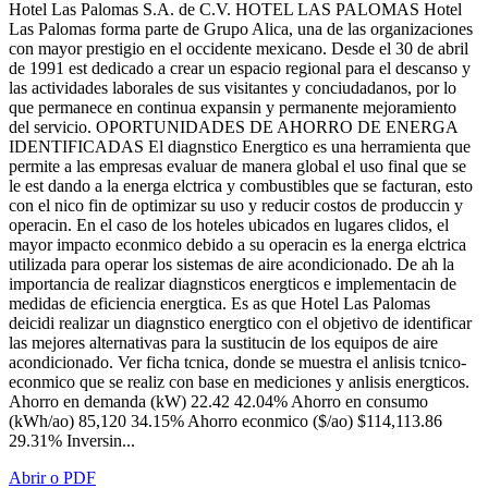
Hotel Las Palomas S.A. de C.V. HOTEL LAS PALOMAS Hotel
Las Palomas forma parte de Grupo Alica, una de las organizaciones
con mayor prestigio en el occidente mexicano. Desde el 30 de abril
de 1991 est dedicado a crear un espacio regional para el descanso y
las actividades laborales de sus visitantes y conciudadanos, por lo
que permanece en continua expansin y permanente mejoramiento
del servicio. OPORTUNIDADES DE AHORRO DE ENERGA
IDENTIFICADAS El diagnstico Energtico es una herramienta que
permite a las empresas evaluar de manera global el uso final que se
le est dando a la energa elctrica y combustibles que se facturan, esto
con el nico fin de optimizar su uso y reducir costos de produccin y
operacin. En el caso de los hoteles ubicados en lugares clidos, el
mayor impacto econmico debido a su operacin es la energa elctrica
utilizada para operar los sistemas de aire acondicionado. De ah la
importancia de realizar diagnsticos energticos e implementacin de
medidas de eficiencia energtica. Es as que Hotel Las Palomas
deicidi realizar un diagnstico energtico con el objetivo de identificar
las mejores alternativas para la sustitucin de los equipos de aire
acondicionado. Ver ficha tcnica, donde se muestra el anlisis tcnico-
econmico que se realiz con base en mediciones y anlisis energticos.
Ahorro en demanda (kW) 22.42 42.04% Ahorro en consumo
(kWh/ao) 85,120 34.15% Ahorro econmico ($/ao) $114,113.86
29.31% Inversin...
Abrir o PDF