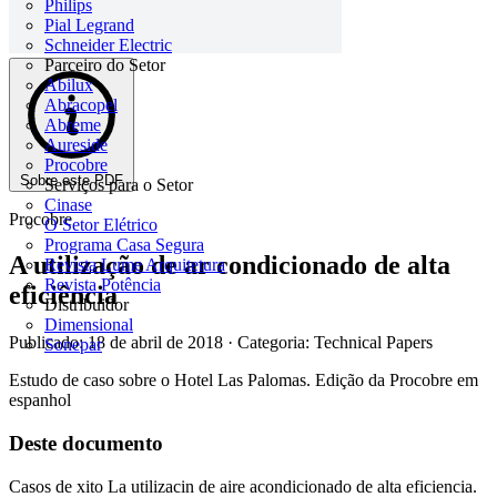
Philips
Pial Legrand
Schneider Electric
Parceiro do Setor
Abilux
Abracopel
Abreme
Aureside
Procobre
Sobre este PDF
Serviços para o Setor
Cinase
Procobre
O Setor Elétrico
Programa Casa Segura
A utilização de ar condicionado de alta
Revista Lume Arquitetura
Revista Potência
eficiência
Distribuidor
Dimensional
Publicado: 18 de abril de 2018
· Categoria: Technical Papers
Sonepar
Estudo de caso sobre o Hotel Las Palomas. Edição da Procobre em
espanhol
Deste documento
Casos de xito La utilizacin de aire acondicionado de alta eficiencia.