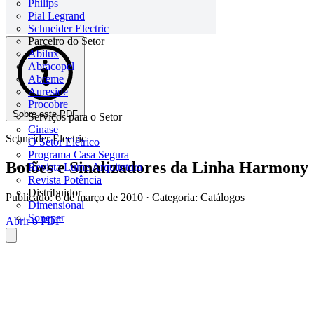
Philips
Pial Legrand
Schneider Electric
Parceiro do Setor
Abilux
Abracopel
Abreme
Aureside
Procobre
Sobre este PDF
Serviços para o Setor
Cinase
Schneider Electric
O Setor Elétrico
Programa Casa Segura
Botões e Sinalizadores da Linha Harmony
Revista Lume Arquitetura
Revista Potência
Distribuidor
Publicado: 6 de março de 2010
· Categoria: Catálogos
Dimensional
Sonepar
Abrir o PDF