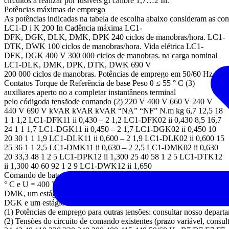
circuitos a realizar por fusíveis gI calibre 1,7…2 In.
Potências máximas de emprego
As potências indicadas na tabela de escolha abaixo consideram as con
LC1-D i K 200 In Cadência máxima LC1-
DFK, DGK, DLK, DMK, DPK 240 ciclos de manobras/hora. LC1-
DTK, DWK 100 ciclos de manobras/hora. Vida elétrica LC1-
DFK, DGK 400 V 300 000 ciclos de manobras. na carga nominal
LC1-DLK, DMK, DPK, DTK, DWK 690 V
200 000 ciclos de manobras. Potências de emprego em 50/60 Hz (1)
Contatos Torque de Referência de base Peso θ ≤ 55 ° C (3)
auxiliares aperto no a completar instantâneos terminal
pelo códigoda tensãode comando (2) 220 V 400 V 660 V 240 V
440 V 690 V kVAR kVAR kVAR “NA” “NF” N.m kg 6,7 12,5 18
1 1 1,2 LC1-DFK11 ii 0,430 – 2 1,2 LC1-DFK02 ii 0,430 8,5 16,7
24 1 1 1,7 LC1-DGK11 ii 0,450 – 2 1,7 LC1-DGK02 ii 0,450 10
20 30 1 1 1,9 LC1-DLK11 ii 0,600 – 2 1,9 LC1-DLK02 ii 0,600 15
25 36 1 1 2,5 LC1-DMK11 ii 0,630 – 2 2,5 LC1-DMK02 ii 0,630
20 33,3 48 1 2 5 LC1-DPK12 ii 1,300 25 40 58 1 2 5 LC1-DTK12
ii 1,300 40 60 92 1 2 9 LC1-DWK12 ii 1,650
Comando de bateria de capacitores com diversos estágios (de potênci
° C e U = 400 V ou 440 V. Um estágio de 25 kVAR: contator LC1-
DMK, um estágio de 15 kVAR: contator LC1-
DGK e um estágio de 10 kVAR:contator LC1-DFK.
(1) Potências de emprego para outras tensões: consultar nosso depart
(2) Tensões do circuito de comando existentes (prazo variável, consu