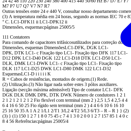
24 42 48 110 220 230 240 380 400 415 440 50/60 Hz B7 D7 E7 F7
M7 P7 U7 Q7 V7 N7 R7
Outras tensões entre 24 e 440 V, consultar nosso departamento comerc
(3) A temperatura média em 24 horas, segundo as normas IEC 70 e 8
° C. LC1-DFK11 ii LC1-DPK12 ii
Dimensões, esquemas:páginas 25005/5
111 Contatores
Para comando de capacitores trifásicosutilizados para correção do fato
Dimensões, esquemas DimensõesLC1-DFK, DGK LC1-
DPK, DTK LC1- c Fixação tipo LC1- Fixação tipo DFK 117 LC1-
D12 DPK LC1-D40 DGK 122 LC1-D18 DTK LC1-D50 LC1-
DLK, DMK LC1-DWK LC1- c Fixação tipo LC1- Fixação tipo
DLK 117 LC1-D25 DWK LC1-D80 DMK 122 LC1-D32
EsquemasLC1-D i i i i i K
R = Cabos de resistências, montados de origem.(1) Rede.
(2) Utilização.(3) Não ligar nada sobre estes 3 pólos auxiliares.
Ligação (secção máxima admissível) Tipo de contator LC1- DFK
DGK DLK DMK DPK, DTK DWK Número de condutores 1 2 1
2 1 2 1 2 1 2 1 2 Fio flexível com terminal (mm 2 ) 2,5 1,5 4 2,5 4 4
6 4 16 6 50 25 Fio rígido sem terminal (mm 2 ) 4 4 6 6 10 6 16 10
25 16 50 35 A 1 A 2 1/L1 2/T1 3/L2 4/T2 5/L3 6/T3 – R – R } } (2)
(3) } (1) 150 1 2 7 1 8 0 75 45 c 7 4 1 3 0 2 0 0 1 2 7 157 85 1 4 0 c
8 4 56 Referências:páginas 25005/4