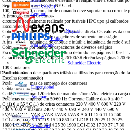
circuito dos transformadores é elevada,- a relação entre a soma das po
Segundo as normas IEC 70, NF C 54-
LEDVANCE
100, VDE 0560, o contator de comando deve suportar uma corrente pe
Legrand
A proteção contra os curtos-
circuitos é normalmente realizada por fusíveis HPC tipo gl calibrados 
Escolha dos contatores
Nexans
Condições de utilizaçãoO tipo de ligação é a direta. Os valores da co
Compensação por banco de capacitores de somente um estágio
Philips
A inserção de indutância de choque é inútil: a indutância da rede é suf
Pial Legrand
Compensação por banco de capacitores de diversos estágios
Escolher um contator específico como definido nas páginas 110 e 111.
Características:páginas 22005/2 a 26100/3Referências:páginas 2200
Schneider Electric
109 Contatores
Distribuidor
2
Para o comando de capacitores trifásicosutilizados para correção do fa
Escolha (continuação)
Potências máximas de emprego dos contatores
Dimensional
Contatores tipo padrão
Cadência máxima: 120 ciclos de manobras/hora.Vida elétrica a carga
Sonepar
Potências de emprego em 50/60 Hz Corrente Calibre dos θ ≤ 40 °
C (1) θ ≤ 55 ° C (1) de crista contatores 220 V 400 V 600 V 220 V
Parceiro do Setor
5
400 V 600 V máxima 240 V 440 V 690 V 240 V 440 V 690 V
kVAR kVAR kVAR kVAR kVAR kVAR A 6 11 15 6 11 15 560
Abilux
LC1-D09, D12 9 15 20 9 15 20 850 LC1-D18 11 20 25 11 20 25
1600 LC1-D25 14 25 30 14 25 30 1900 LC1-D32 17 30 37 17 30
Abracopel