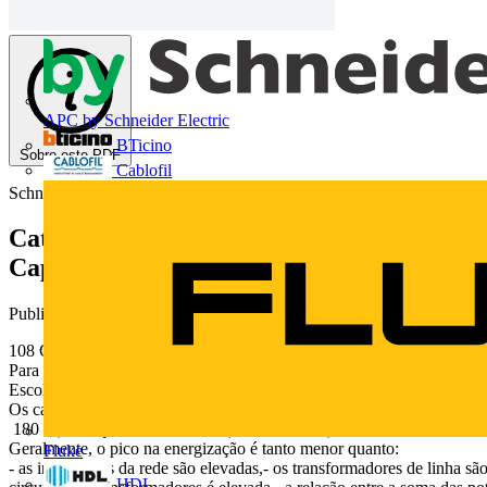
APC by Schneider Electric
BTicino
Sobre este PDF
Cablofil
Schneider Electric
Catálogo Contator para Banco de
Capacitores TeSys
Publicado: 7 de junho de 2013
· Categoria: Catálogos
108 Contatores
Para o comando de capacitores trifásicosutilizados para correção do fa
Escolha Contatores tipo padrão
Os capacitores formam com os circuitos, nos bornes aos quais estão con
180 In) e freqüências elevadas (de 1 a 15 kHz).
Geralmente, o pico na energização é tanto menor quanto:
Fluke
- as indutâncias da rede são elevadas,- os transformadores de linha sã
HDL