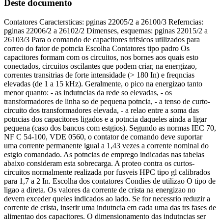
Deste documento
Contatores Caractersticas: pginas 22005/2 a 26100/3 Referncias:
pginas 22006/2 a 26102/2 Dimenses, esquemas: pginas 22015/2 a
26103/3 Para o comando de capacitores trifsicos utilizados para
correo do fator de potncia Escolha Contatores tipo padro Os
capacitores formam com os circuitos, nos bornes aos quais esto
conectados, circuitos oscilantes que podem criar, na energizao,
correntes transitrias de forte intensidade (> 180 In) e freqncias
elevadas (de 1 a 15 kHz). Geralmente, o pico na energizao tanto
menor quanto: - as indutncias da rede so elevadas, - os
transformadores de linha so de pequena potncia, - a tenso de curto-
circuito dos transformadores elevada, - a relao entre a soma das
potncias dos capacitores ligados e a potncia daqueles ainda a ligar
pequena (caso dos bancos com estgios). Segundo as normas IEC 70,
NF C 54-100, VDE 0560, o contator de comando deve suportar
uma corrente permanente igual a 1,43 vezes a corrente nominal do
estgio comandado. As potncias de emprego indicadas nas tabelas
abaixo consideram esta sobrecarga. A proteo contra os curtos-
circuitos normalmente realizada por fusveis HPC tipo gl calibrados
para 1,7 a 2 In. Escolha dos contatores Condies de utilizao O tipo de
ligao a direta. Os valores da corrente de crista na energizao no
devem exceder queles indicados ao lado. Se for necessrio reduzir a
corrente de crista, inserir uma indutncia em cada uma das trs fases de
alimentao dos capacitores. O dimensionamento das indutncias ser