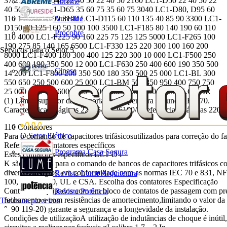
37 2160 LC1-D40 22 40 50 22 40 50 2160 LC1-D50 22 40 50 22
Abreme
40 50 3040 LC1-D65 35 60 75 35 60 75 3040 LC1-D80, D95 60
Aureside
110 135 40 85 90 3100 LC1-D115 60 110 135 40 85 90 3300 LC1-
D150 70 125 160 50 100 100 3500 LC1-F185 80 140 190 60 110
Procobre
110 4000 LC1-F225 90 160 225 75 125 125 5000 LC1-F265 100
190 275 85 140 165 6500 LC1-F330 125 220 300 100 160 200
Serviços para o Setor
5
8000 LC1-F400 180 300 400 125 220 300 10 000 LC1-F500 250
400 600 190 350 500 12 000 LC1-F630 250 400 600 190 350 500
Cinase
14 200 LC1-F800 200 350 500 180 350 500 25 000 LC1-BL 300
550 650 250 500 600 25 000 LC1-BM 500 850 950 400 750 750
25 000 LC1-BP 600 1100 1300 500 1000 1000 25 000 LC1-BR
(1) Limite superior da categoria de temperatura segundo IEC 70.
Características :páginas 22005/2 a 26100/3Referências :páginas 22
110 Contatores
O Setor Elétrico
Para o comando de capacitores trifásicosutilizados para correção do f
Referências Contatores específicos
Programa Casa Segura
Estes contatores específicos LC1-D i
K são previstos para o comando de bancos de capacitores trifásicos 
diversos estágios, em conformidade com as normas IEC 70 e 831, N
Revista Lume Arquitetura
100, VDE 0560, UL e CSA. Escolha dos contatores Especificação
Contatores equipados com um bloco de contatos de passagem com pr
Revista Potência
fechamento e com resistências de amortecimento,limitando o valor da 
Todos os parceiros
° 90 119-20) garante a segurança e a longevidade da instalação.
Condições de utilizaçãoA utilização de indutâncias de choque é inúti