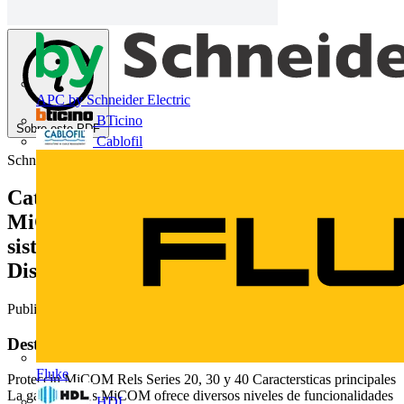
APC by Schneider Electric
BTicino
Sobre este PDF
Cablofil
Schneider Electric
Catálogo Geral de Relés de Proteção
MiCOM - Solução para aplicações em
sistemas de Geração, Transmissão e
Distribuição de energia.
Publicado: 12 de agosto de 2013
· Categoria: Catálogos
Deste documento
Fluke
Proteccin MiCOM Rels Series 20, 30 y 40 Caractersticas principales
La gama de rels MiCOM ofrece diversos niveles de funcionalidades
HDL