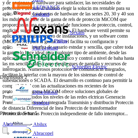
y de opciones de hardware para satisfacer, las necesidades de
LEDVANCE
proteccin y permite al usuario elegir la solucin ms rentable para su
aplicacin. Las plataformas de hardware de las series 20, 30 y 40 son
Legrand
los mdulos de base de la gama de rels de proteccin MiCOM que
proporcionan una gran variedad de funciones de proteccin, control,
medicin, supervisin y comunicacin. El hardware verstil permite su
Nexans
aplicacin en un gran nmero de instalaciones, y un software comn
Philips
(MiCOM S1) para la gestin del rel facilita su configuracin y
aplicacin. Una interfaz de usuario estndar y sencilla, que cubre toda
Pial Legrand
la gama, lo hace ideal para cualquier tipo de ambiente, desde las
aplicaciones ms complejas de mmico y control a nivel de baha hasta
las ms sencillas tales como despliegues de pantalla y recursos de
Schneider Electric
interrogacin. Numerosos protocolos de comunicacin integrados,
facilitan la interfaz con la mayora de los sistemas de control de
Distribuidor
2
subestaciones o SCADA. El desarrollo es continuo para permitir la
compatibilidad con las actualizaciones ms recientes de los
protocolos. La gama MiCOM ofrece soluciones globales de
Dimensional
Proteccin para todos los niveles de las redes elctricas Generacin
Proteccin de generador integrada Transmisin y distribucin Proteccin
Sonepar
de distancia Diferencial de lnea Proteccin de transformador
Parceiro do Setor
5
Proteccin de barras Proteccin independiente de fallo interruptor...
Abrir o PDF
Abilux
Abracopel