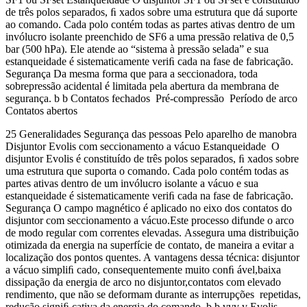
de três polos separados, ﬁ xados sobre uma estrutura que dá suporte
ao comando. Cada polo contém todas as partes ativas dentro de um
invólucro isolante preenchido de SF6 a uma pressão relativa de 0,5
bar (500 hPa). Ele atende ao “sistema à pressão selada” e sua
estanqueidade é sistematicamente veriﬁ cada na fase de fabricação.
Segurança Da mesma forma que para a seccionadora, toda
sobrepressão acidental é limitada pela abertura da membrana de
segurança. b b Contatos fechados Pré-compressão Período de arco
Contatos abertos
25 Generalidades Segurança das pessoas Pelo aparelho de manobra
Disjuntor Evolis com seccionamento a vácuo Estanqueidade O
disjuntor Evolis é constituído de três polos separados, ﬁ xados sobre
uma estrutura que suporta o comando. Cada polo contém todas as
partes ativas dentro de um invólucro isolante a vácuo e sua
estanqueidade é sistematicamente veriﬁ cada na fase de fabricação.
Segurança O campo magnético é aplicado no eixo dos contatos do
disjuntor com seccionamento a vácuo.Este processo difunde o arco
de modo regular com correntes elevadas. Assegura uma distribuição
otimizada da energia na superfície de contato, de maneira a evitar a
localização dos pontos quentes. A vantagens dessa técnica: disjuntor
a vácuo simpliﬁ cado, consequentemente muito conﬁ ável,baixa
dissipação da energia de arco no disjuntor,contatos com elevado
rendimento, que não se deformam durante as interrupções repetidas,
redução signiﬁ cativa da energia do comando. b b vvv v Evolis