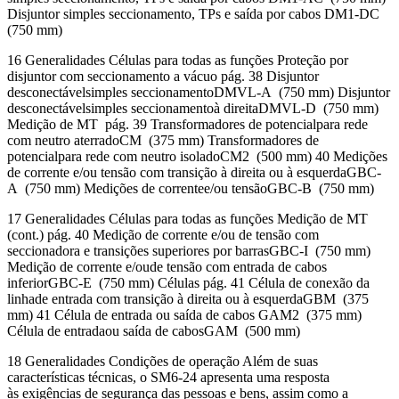
Disjuntor simples seccionamento, TPs e saída por cabos DM1-DC
(750 mm)
16 Generalidades Células para todas as funções Proteção por
disjuntor com seccionamento a vácuo pág. 38 Disjuntor
desconectávelsimples seccionamentoDMVL-A (750 mm) Disjuntor
desconectávelsimples seccionamentoà direitaDMVL-D (750 mm)
Medição de MT pág. 39 Transformadores de potencialpara rede
com neutro aterradoCM (375 mm) Transformadores de
potencialpara rede com neutro isoladoCM2 (500 mm) 40 Medições
de corrente e/ou tensão com transição à direita ou à esquerdaGBC-
A (750 mm) Medições de correntee/ou tensãoGBC-B (750 mm)
17 Generalidades Células para todas as funções Medição de MT
(cont.) pág. 40 Medição de corrente e/ou de tensão com
seccionadora e transições superiores por barrasGBC-I (750 mm)
Medição de corrente e/oude tensão com entrada de cabos
inferiorGBC-E (750 mm) Células pág. 41 Célula de conexão da
linhade entrada com transição à direita ou à esquerdaGBM (375
mm) 41 Célula de entrada ou saída de cabos GAM2 (375 mm)
Célula de entradaou saída de cabosGAM (500 mm)
18 Generalidades Condições de operação Além de suas
características técnicas, o SM6-24 apresenta uma resposta
às exigências de segurança das pessoas e bens, assim como a