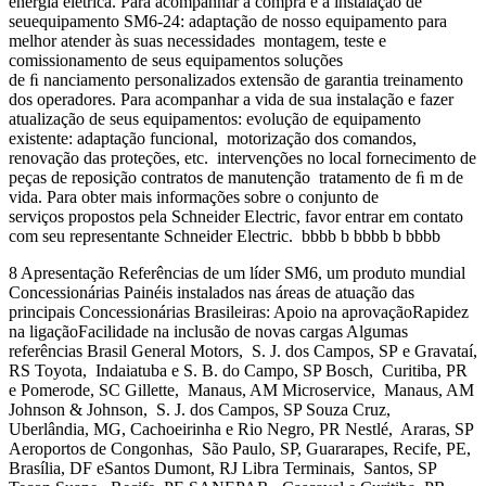
energia elétrica. Para acompanhar a compra e a instalação de
seuequipamento SM6-24: adaptação de nosso equipamento para
melhor atender às suas necessidades montagem, teste e
comissionamento de seus equipamentos soluções
de ﬁ nanciamento personalizados extensão de garantia treinamento
dos operadores. Para acompanhar a vida de sua instalação e fazer
atualização de seus equipamentos: evolução de equipamento
existente: adaptação funcional, motorização dos comandos,
renovação das proteções, etc. intervenções no local fornecimento de
peças de reposição contratos de manutenção tratamento de ﬁ m de
vida. Para obter mais informações sobre o conjunto de
serviços propostos pela Schneider Electric, favor entrar em contato
com seu representante Schneider Electric. bbbb b bbbb b bbbb
8 Apresentação Referências de um líder SM6, um produto mundial
Concessionárias Painéis instalados nas áreas de atuação das
principais Concessionárias Brasileiras: Apoio na aprovaçãoRapidez
na ligaçãoFacilidade na inclusão de novas cargas Algumas
referências Brasil General Motors, S. J. dos Campos, SP e Gravataí,
RS Toyota, Indaiatuba e S. B. do Campo, SP Bosch, Curitiba, PR
e Pomerode, SC Gillette, Manaus, AM Microservice, Manaus, AM
Johnson & Johnson, S. J. dos Campos, SP Souza Cruz,
Uberlândia, MG, Cachoeirinha e Rio Negro, PR Nestlé, Araras, SP
Aeroportos de Congonhas, São Paulo, SP, Guararapes, Recife, PE,
Brasília, DF eSantos Dumont, RJ Libra Terminais, Santos, SP