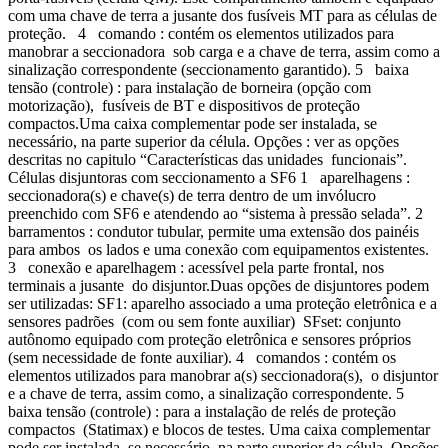
com uma chave de terra a jusante dos fusíveis MT para as células de
proteção. 4 comando : contém os elementos utilizados para
manobrar a seccionadora sob carga e a chave de terra, assim como a
sinalização correspondente (seccionamento garantido). 5 baixa
tensão (controle) : para instalação de borneira (opção com
motorização), fusíveis de BT e dispositivos de proteção
compactos.Uma caixa complementar pode ser instalada, se
necessário, na parte superior da célula. Opções : ver as opções
descritas no capitulo “Características das unidades funcionais”.
Células disjuntoras com seccionamento a SF6 1 aparelhagens :
seccionadora(s) e chave(s) de terra dentro de um invólucro
preenchido com SF6 e atendendo ao “sistema à pressão selada”. 2
barramentos : condutor tubular, permite uma extensão dos painéis
para ambos os lados e uma conexão com equipamentos existentes.
3 conexão e aparelhagem : acessível pela parte frontal, nos
terminais a jusante do disjuntor.Duas opções de disjuntores podem
ser utilizadas: SF1: aparelho associado a uma proteção eletrônica e a
sensores padrões (com ou sem fonte auxiliar) SFset: conjunto
autônomo equipado com proteção eletrônica e sensores próprios
(sem necessidade de fonte auxiliar). 4 comandos : contém os
elementos utilizados para manobrar a(s) seccionadora(s), o disjuntor
e a chave de terra, assim como, a sinalização correspondente. 5
baixa tensão (controle) : para a instalação de relés de proteção
compactos (Statimax) e blocos de testes. Uma caixa complementar
pode ser instalada, se necessário, na parte superior da célula. Opções