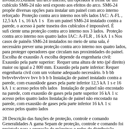
cubículo SM6-24 não será exposto aos efeitos do arco. SM6-24
propõe diversas opções para instalar um painel com arco interno
reforçado Proteção contra arco interno nos três lados IAC: A-FL ,
12,5 kA 1 s, 16 kA 1 s Em um painel SM6-24 instalado contra a
parede, o acesso à parte traseira dos cubículos é impossível. É
suﬁ ciente uma proteção contra arco interno nos 3 lados. Proteção
contra arco interno nos quatro lados IAC: A-FLR , 16 kA 1 s Nos
casos de painéis SM6-24 instalados no meio de uma sala, é
necessário prever uma proteção contra arco interno nos quatro lados,
para proteger operadores que circulam nas proximidades do painel.
Escolha de exaustão A escolha depende da engenharia civil:
Exaustão pela parte superior: Requer uma altura de teto (pé direito)
maior ou igual a 2 800 mm. Exaustão pela parte inferior: Requer
engenharia civil com um volume adequado necessário. b b bb
bvbvvbvvbvvv bvv b b b b Instalação de painel instalado contra a
parede, com exaustãode gases pela parte inferior 12,5 kA 1 s e 16
kA 1 s: acesso pelos três lados Instalação de painel não encostado
na parede, com exaustão de gases pela parte superior 16 kA 1 s:
acesso pelos quatro lados Instalação de painel não encostado na
parede, com exaustão de gases pela parte inferior 16 kA 1 s:
acesso pelos quatro lados
28 Descrição das funções de proteção, controle e comando
Generalidades A gama Sepam de proteção, controle e comando foi
projetada para a operação de máquinas e redes de distribuição