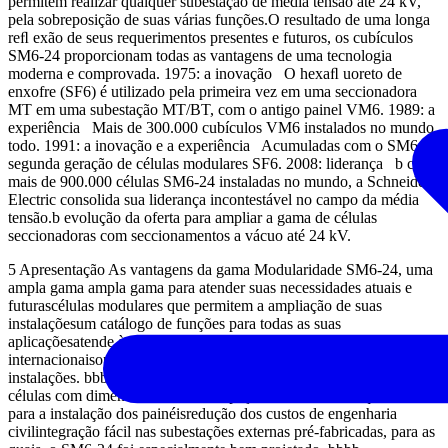
permitem realizar qualquer subestação de média tensão até 24 kV,
pela sobreposição de suas várias funções.O resultado de uma longa
reﬂ exão de seus requerimentos presentes e futuros, os cubículos
SM6-24 proporcionam todas as vantagens de uma tecnologia
moderna e comprovada. 1975: a inovação O hexaﬂ uoreto de
enxofre (SF6) é utilizado pela primeira vez em uma seccionadora
MT em uma subestação MT/BT, com o antigo painel VM6. 1989: a
experiência Mais de 300.000 cubículos VM6 instalados no mundo
todo. 1991: a inovação e a experiência Acumuladas com o SM6,
segunda geração de células modulares SF6. 2008: liderança b com
mais de 900.000 células SM6-24 instaladas no mundo, a Schneider
Electric consolida sua liderança incontestável no campo da média
tensão.b evolução da oferta para ampliar a gama de células
seccionadoras com seccionamentos a vácuo até 24 kV.
5 Apresentação As vantagens da gama Modularidade SM6-24, uma
ampla gama ampla gama para atender suas necessidades atuais e
futurascélulas modulares que permitem a ampliação de suas
instalaçõesum catálogo de funções para todas as suas
aplicaçõesatende às recomendações das normas nacionais e
internacionaisopções para antecipar o telecontrole de suas
instalações. bbbbb Tamanho reduzido SM6-24, uma gama otimizada
células com dimensões reduzidasespaço racionalizado requerido
para a instalação dos painéisredução dos custos de engenharia
civilintegração fácil nas subestações externas pré-fabricadas, para as