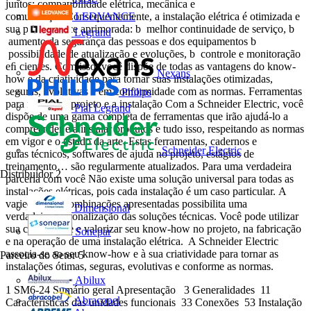
juntos: compatibilidade elétrica, mecânica e
LEDVANCE
comunicação.Consequentemente, a instalação elétrica é otimizada e
sua performance aprimorada: b melhor continuidade de serviço, b
Legrand
aumento da segurança das pessoas e dos equipamentos b
possibilidade de atualização e evoluções, b controle e monitoração
eﬁ cientes. Com isso, você dispõe de todas as vantagens do know-
Nexans
how e da criatividade para tornar suas instalações otimizadas,
seguras, evolutivas e em conformidade com as normas. Ferramentas
Philips
para facilitar o projeto e a instalação Com a Schneider Electric, você
Pial Legrand
dispõe de uma gama completa de ferramentas que irão ajudá-lo a
compreender e a instalar produtos e tudo isso, respeitando as normas
em vigor e o estado da arte. Estas ferramentas, cadernos e
Schneider Electric
guias técnicos, softwares de ajuda no projeto, estágios de
treinamento… são regularmente atualizados. Para uma verdadeira
Distribuidor
2
parceria com você Não existe uma solução universal para todas as
instalações elétricas, pois cada instalação é um caso particular. A
variedade de combinações apresentadas possibilita uma
Dimensional
verdadeira personalização das soluções técnicas. Você pode utilizar
sua criatividade e valorizar seu know-how no projeto, na fabricação
Sonepar
e na operação de uma instalação elétrica. A Schneider Electric
associa-se ao seu know-how e à sua criatividade para tornar as
Parceiro do Setor
5
instalações ótimas, seguras, evolutivas e conforme as normas.
Abilux
1 SM6-24 Sumário geral Apresentação 3 Generalidades 11
Abracopel
Características das unidades funcionais 33 Conexões 53 Instalação