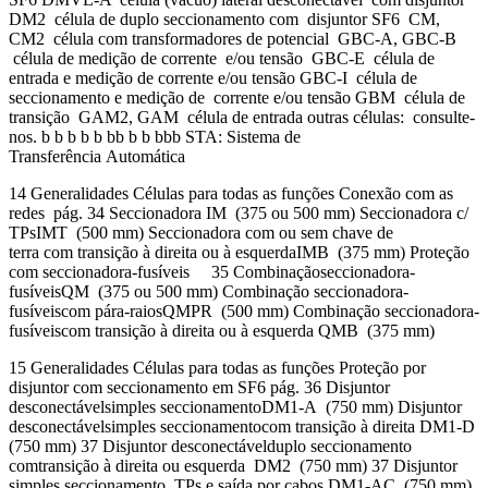
DM2 célula de duplo seccionamento com disjuntor SF6 CM,
CM2 célula com transformadores de potencial GBC-A, GBC-B
célula de medição de corrente e/ou tensão GBC-E célula de
entrada e medição de corrente e/ou tensão GBC-I célula de
seccionamento e medição de corrente e/ou tensão GBM célula de
transição GAM2, GAM célula de entrada outras células: consulte-
nos. b b b b b bb b b bbb STA: Sistema de
Transferência Automática
14 Generalidades Células para todas as funções Conexão com as
redes pág. 34 Seccionadora IM (375 ou 500 mm) Seccionadora c/
TPsIMT (500 mm) Seccionadora com ou sem chave de
terra com transição à direita ou à esquerdaIMB (375 mm) Proteção
com seccionadora-fusíveis 35 Combinaçãoseccionadora-
fusíveisQM (375 ou 500 mm) Combinação seccionadora-
fusíveiscom pára-raiosQMPR (500 mm) Combinação seccionadora-
fusíveiscom transição à direita ou à esquerda QMB (375 mm)
15 Generalidades Células para todas as funções Proteção por
disjuntor com seccionamento em SF6 pág. 36 Disjuntor
desconectávelsimples seccionamentoDM1-A (750 mm) Disjuntor
desconectávelsimples seccionamentocom transição à direita DM1-D
(750 mm) 37 Disjuntor desconectávelduplo seccionamento
comtransição à direita ou esquerda DM2 (750 mm) 37 Disjuntor
simples seccionamento, TPs e saída por cabos DM1-AC (750 mm)