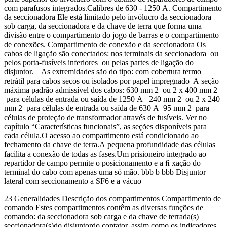
com parafusos integrados.Calibres de 630 - 1250 A. Compartimento
da seccionadora Ele está limitado pelo invólucro da seccionadora
sob carga, da seccionadora e da chave de terra que forma uma
divisão entre o compartimento do jogo de barras e o compartimento
de conexões. Compartimento de conexão e da seccionadora Os
cabos de ligação são conectados: nos terminais da seccionadora ou
pelos porta-fusíveis inferiores ou pelas partes de ligação do
disjuntor. As extremidades são do tipo: com cobertura termo
retrátil para cabos secos ou isolados por papel impregnado A seção
máxima padrão admissível dos cabos: 630 mm 2 ou 2 x 400 mm 2
para células de entrada ou saída de 1250 A 240 mm 2 ou 2 x 240
mm 2 para células de entrada ou saída de 630 A 95 mm 2 para
células de proteção de transformador através de fusíveis. Ver no
capítulo “Características funcionais”, as seções disponíveis para
cada célula.O acesso ao compartimento está condicionado ao
fechamento da chave de terra.A pequena profundidade das células
facilita a conexão de todas as fases.Um prisioneiro integrado ao
repartidor de campo permite o posicionamento e a ﬁ xação do
terminal do cabo com apenas uma só mão. bbb b bbb Disjuntor
lateral com seccionamento a SF6 e a vácuo
23 Generalidades Descrição dos compartimentos Compartimento de
comando Estes compartimentos contêm as diversas funções de
comando: da seccionadora sob carga e da chave de terrada(s)
seccionadora(s)do disjuntordo contator, assim como os indicadores