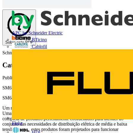
APC by Schneider Electric
BTicino
Sobre este PDF
Cablofil
Schneider Electric
Catálogo Painel de MT: SM6 24kV
Publicado: 4 de junho de 2014
· Categoria: Catálogos
SM6 - Painéis compactos a gás SF6
SM6-24 Distribuição de Média Tensão Células modulares
Um novo caminho para a realização de suas instalações elétricas
Uma oferta completa A gama SM6-36 faz parte de uma oferta
completa de produtos perfeitamente coordenados para atender ao
Fluke
conjunto das necessidades de distribuição elétrica de média e baixa
tensões. Todos estes produtos foram projetados para funcionar
HDL