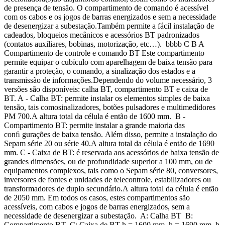
de presença de tensão. O compartimento de comando é acessível
com os cabos e os jogos de barras energizados e sem a necessidade
de desenergizar a subestação.Também permite a fácil instalação de
cadeados, bloqueios mecânicos e acessórios BT padronizados
(contatos auxiliares, bobinas, motorização, etc…). bbbb C B A
Compartimento de controle e comando BT Este compartimento
permite equipar o cubículo com aparelhagem de baixa tensão para
garantir a proteção, o comando, a sinalização dos estados e a
transmissão de informações.Dependendo do volume necessário, 3
versões são disponíveis: calha BT, compartimento BT e caixa de
BT. A - Calha BT: permite instalar os elementos simples de baixa
tensão, tais comosinalizadores, botões pulsadores e multimedidores
PM 700.A altura total da célula é então de 1600 mm. B -
Compartimento BT: permite instalar a grande maioria das
conﬁ gurações de baixa tensão. Além disso, permite a instalação do
Sepam série 20 ou série 40.A altura total da célula é então de 1690
mm. C - Caixa de BT: é reservada aos acessórios de baixa tensão de
grandes dimensões, ou de profundidade superior a 100 mm, ou de
equipamentos complexos, tais como o Sepam série 80, conversores,
inversores de fontes e unidades de telecontrole, estabilizadores ou
transformadores de duplo secundário.A altura total da célula é então
de 2050 mm. Em todos os casos, estes compartimentos são
acessíveis, com cabos e jogos de barras energizados, sem a
necessidade de desenergizar a subestação. A: Calha BT B:
Compartimento BT C: Caixa de BT h = 1600 mm h = 1690 mm h