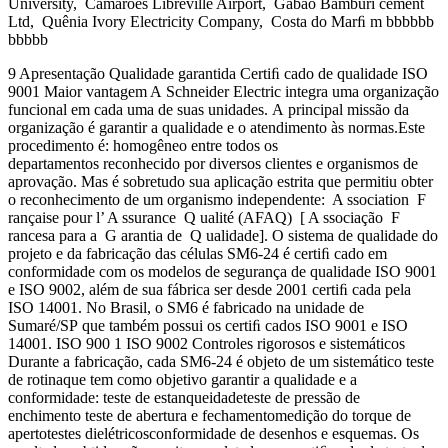
University, Camarões Libreville Airport, Gabão Bamburi cement
Ltd, Quênia Ivory Electricity Company, Costa do Marﬁ m bbbbbb
bbbbb
9 Apresentação Qualidade garantida Certiﬁ cado de qualidade ISO
9001 Maior vantagem A Schneider Electric integra uma organização
funcional em cada uma de suas unidades. A principal missão da
organização é garantir a qualidade e o atendimento às normas.Este
procedimento é: homogêneo entre todos os
departamentos reconhecido por diversos clientes e organismos de
aprovação. Mas é sobretudo sua aplicação estrita que permitiu obter
o reconhecimento de um organismo independente: A ssociation F
rançaise pour l’ A ssurance Q ualité (AFAQ) [ A ssociação F
rancesa para a G arantia de Q ualidade]. O sistema de qualidade do
projeto e da fabricação das células SM6-24 é certiﬁ cado em
conformidade com os modelos de segurança de qualidade ISO 9001
e ISO 9002, além de sua fábrica ser desde 2001 certiﬁ cada pela
ISO 14001. No Brasil, o SM6 é fabricado na unidade de
Sumaré/SP que também possui os certiﬁ cados ISO 9001 e ISO
14001. ISO 900 1 ISO 9002 Controles rigorosos e sistemáticos
Durante a fabricação, cada SM6-24 é objeto de um sistemático teste
de rotinaque tem como objetivo garantir a qualidade e a
conformidade: teste de estanqueidadeteste de pressão de
enchimento teste de abertura e fechamentomedição do torque de
apertotestes dielétricosconformidade de desenhos e esquemas. Os