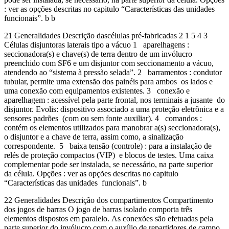
: ver as opções descritas no capitulo “Características das unidades
funcionais”. b b
21 Generalidades Descrição dascélulas pré-fabricadas 2 1 5 4 3
Células disjuntoras laterais tipo a vácuo 1 aparelhagens :
seccionadora(s) e chave(s) de terra dentro de um invólucro
preenchido com SF6 e um disjuntor com seccionamento a vácuo,
atendendo ao “sistema à pressão selada”. 2 barramentos : condutor
tubular, permite uma extensão dos painéis para ambos os lados e
uma conexão com equipamentos existentes. 3 conexão e
aparelhagem : acessível pela parte frontal, nos terminais a jusante do
disjuntor. Evolis: dispositivo associado a uma proteção eletrônica e a
sensores padrões (com ou sem fonte auxiliar). 4 comandos :
contém os elementos utilizados para manobrar a(s) seccionadora(s),
o disjuntor e a chave de terra, assim como, a sinalização
correspondente. 5 baixa tensão (controle) : para a instalação de
relés de proteção compactos (VIP) e blocos de testes. Uma caixa
complementar pode ser instalada, se necessário, na parte superior
da célula. Opções : ver as opções descritas no capitulo
“Características das unidades funcionais”. b
22 Generalidades Descrição dos compartimentos Compartimento
dos jogos de barras O jogo de barras isolado comporta três
elementos dispostos em paralelo. As conexões são efetuadas pela
parte superior do invólucro com o auxílio de repartidores de campo