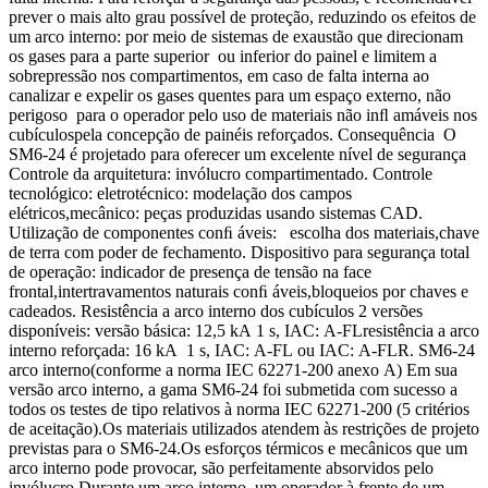
prever o mais alto grau possível de proteção, reduzindo os efeitos de
um arco interno: por meio de sistemas de exaustão que direcionam
os gases para a parte superior ou inferior do painel e limitem a
sobrepressão nos compartimentos, em caso de falta interna ao
canalizar e expelir os gases quentes para um espaço externo, não
perigoso para o operador pelo uso de materiais não inﬂ amáveis nos
cubículospela concepção de painéis reforçados. Consequência O
SM6-24 é projetado para oferecer um excelente nível de segurança
Controle da arquitetura: invólucro compartimentado. Controle
tecnológico: eletrotécnico: modelação dos campos
elétricos,mecânico: peças produzidas usando sistemas CAD.
Utilização de componentes conﬁ áveis: escolha dos materiais,chave
de terra com poder de fechamento. Dispositivo para segurança total
de operação: indicador de presença de tensão na face
frontal,intertravamentos naturais conﬁ áveis,bloqueios por chaves e
cadeados. Resistência a arco interno dos cubículos 2 versões
disponíveis: versão básica: 12,5 kA 1 s, IAC: A-FLresistência a arco
interno reforçada: 16 kA 1 s, IAC: A-FL ou IAC: A-FLR. SM6-24
arco interno(conforme a norma IEC 62271-200 anexo A) Em sua
versão arco interno, a gama SM6-24 foi submetida com sucesso a
todos os testes de tipo relativos à norma IEC 62271-200 (5 critérios
de aceitação).Os materiais utilizados atendem às restrições de projeto
previstas para o SM6-24.Os esforços térmicos e mecânicos que um
arco interno pode provocar, são perfeitamente absorvidos pelo
invólucro.Durante um arco interno, um operador à frente de um