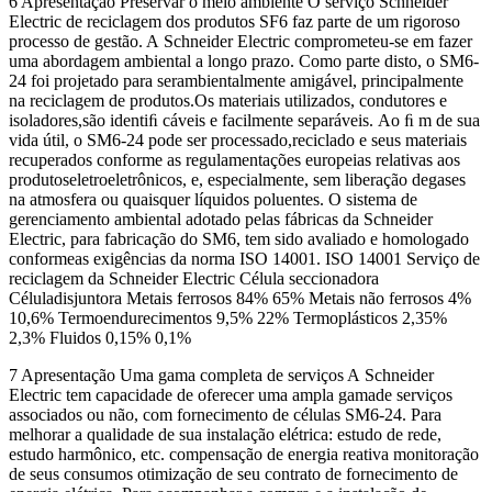
6 Apresentação Preservar o meio ambiente O serviço Schneider
Electric de reciclagem dos produtos SF6 faz parte de um rigoroso
processo de gestão. A Schneider Electric comprometeu-se em fazer
uma abordagem ambiental a longo prazo. Como parte disto, o SM6-
24 foi projetado para serambientalmente amigável, principalmente
na reciclagem de produtos.Os materiais utilizados, condutores e
isoladores,são identiﬁ cáveis e facilmente separáveis. Ao ﬁ m de sua
vida útil, o SM6-24 pode ser processado,reciclado e seus materiais
recuperados conforme as regulamentações europeias relativas aos
produtoseletroeletrônicos, e, especialmente, sem liberação degases
na atmosfera ou quaisquer líquidos poluentes. O sistema de
gerenciamento ambiental adotado pelas fábricas da Schneider
Electric, para fabricação do SM6, tem sido avaliado e homologado
conformeas exigências da norma ISO 14001. ISO 14001 Serviço de
reciclagem da Schneider Electric Célula seccionadora
Céluladisjuntora Metais ferrosos 84% 65% Metais não ferrosos 4%
10,6% Termoendurecimentos 9,5% 22% Termoplásticos 2,35%
2,3% Fluidos 0,15% 0,1%
7 Apresentação Uma gama completa de serviços A Schneider
Electric tem capacidade de oferecer uma ampla gamade serviços
associados ou não, com fornecimento de células SM6-24. Para
melhorar a qualidade de sua instalação elétrica: estudo de rede,
estudo harmônico, etc. compensação de energia reativa monitoração
de seus consumos otimização de seu contrato de fornecimento de