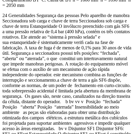
= 2050 mm
24 Generalidades Segurança das pessoas Pelo aparelho de manobra
Seccionadora sob carga e chave de terra Seccionadora sob carga e
chave de terra Estanqueidade O invólucro preenchido com gás SF6
a uma pressão relativa de 0,4 bar (400 hPa), contém os três contatos
rotativos. Ele atende ao “sistema à pressão selada” e
sua estanqueidade é sistematicamente veriﬁ cada na fase de
fabricação. A taxa de fuga é de menos de 0,1% para 30 anos de vida
útil. Segurança a seccionadora possui três posições: “fechada”,
“aberta” ou “aterrada”, o que constitui um intertravamento natural
que impede manobras perigosas. A rotação do equipamento móvel
se efetua com o auxílio de um mecanismo de ação rápida
independente do operador. este mecanismo combina as funções de
interrupção e seccionamento.a chave de terra a gás SF6 dispõe,
conforme as normas, de um poder de fechamento em curto-circuito.
toda sobrepressão acidental é limitada pela abertura da membrana de
segurança. Os gases são, neste caso, canalizados na direção traseira
da célula, distante do operador. b bv vv v Posição “fechada”
Posição “aberta” Posição “aterrada” Insensibilidade ao meio
ambiente as peças são elaboradas para obter uma distribuição
otimizada dos campos elétricos. a estrutura metálica dos cubículos
foi projetada para suportar ambientes agressivos e impedir qualquer
acesso às áreas energizadas. bv v Disjuntor SF1 Disjuntor SF6:
SF1 ou SFset Estanqueidade O disjuntor SF1 ou SFset é constituído