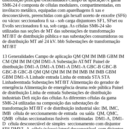
SM6-24 é composta de células modulares, compartimentadas, em
invólucro metálico, equipadas com aparelhagens ﬁ xas e
desconectáveis, preenchidas com gás hexaﬂ uoreto de enxofre (SF6)
ou vácuo: seccionadora ﬁ xa - sob carga disjuntores SF1, SFset ou
Evolis seccionadora ﬁ xa, sob carga. As células SM6-24 são
utilizadas nas seções de MT das subestações de transformação
MT/BT de distribuição pública e nas subestações consumidoras ou
de distribuição MT até 24 kV. bbb Subestações de transformação
MT/BT
13 Generalidades Campo de aplicação QM QM IM IMB GBM IM
CM QM IM IM QM DM1-A Subestação AT/MT Painel de
distribuição DM1-A DM1-A DM1-A DM1-A GBC-B GBC-B
GBC-B GBC-B QM QM QM IM IM IM IMB IM IMB GBM
GBM DM1-A Linhade entrada Linha de entrada STA STA
Linhadeentrada Subestações MT/BT Alimentação do gerador de
emergência Alimentação de emergência deuma rede pública Painel
de distribuição Linha de entrada Subestações de distribuição
industriais Deﬁ nição das células As diferentes células da gama
SM6-24 utilizadas na composição das subestações de
transformação MT/BT e de distribuição industrial são: IM, IMC,
IMB célula de seccionamento de entrada ou saída QM, QMC,
QMB células seccionadoras fusíveis combinadas DM1-A, DM1-
D célula desconectável de simples seccionamento com disjuntor
SF6 DMVL-A célula (vácuo) lateral desconectável com disjuntor