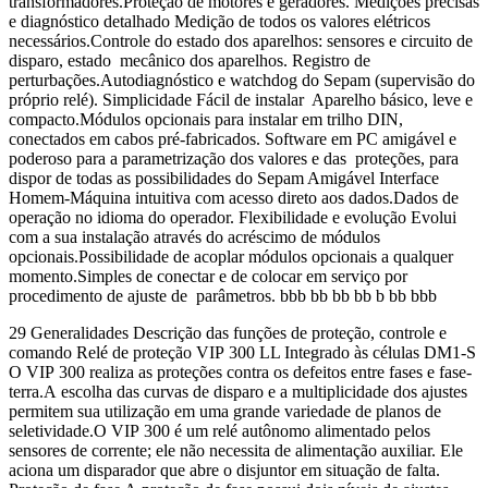
transformadores.Proteção de motores e geradores. Medições precisas
e diagnóstico detalhado Medição de todos os valores elétricos
necessários.Controle do estado dos aparelhos: sensores e circuito de
disparo, estado mecânico dos aparelhos. Registro de
perturbações.Autodiagnóstico e watchdog do Sepam (supervisão do
próprio relé). Simplicidade Fácil de instalar Aparelho básico, leve e
compacto.Módulos opcionais para instalar em trilho DIN,
conectados em cabos pré-fabricados. Software em PC amigável e
poderoso para a parametrização dos valores e das proteções, para
dispor de todas as possibilidades do Sepam Amigável Interface
Homem-Máquina intuitiva com acesso direto aos dados.Dados de
operação no idioma do operador. Flexibilidade e evolução Evolui
com a sua instalação através do acréscimo de módulos
opcionais.Possibilidade de acoplar módulos opcionais a qualquer
momento.Simples de conectar e de colocar em serviço por
procedimento de ajuste de parâmetros. bbb bb bb bb b bb bbb
29 Generalidades Descrição das funções de proteção, controle e
comando Relé de proteção VIP 300 LL Integrado às células DM1-S
O VIP 300 realiza as proteções contra os defeitos entre fases e fase-
terra.A escolha das curvas de disparo e a multiplicidade dos ajustes
permitem sua utilização em uma grande variedade de planos de
seletividade.O VIP 300 é um relé autônomo alimentado pelos
sensores de corrente; ele não necessita de alimentação auxiliar. Ele
aciona um disparador que abre o disjuntor em situação de falta.