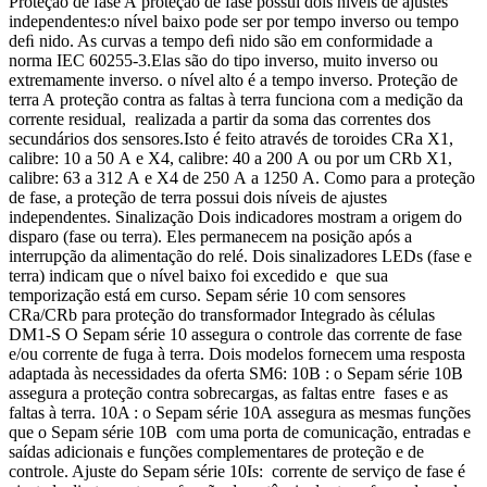
Proteção de fase A proteção de fase possui dois níveis de ajustes
independentes:o nível baixo pode ser por tempo inverso ou tempo
deﬁ nido. As curvas a tempo deﬁ nido são em conformidade a
norma IEC 60255-3.Elas são do tipo inverso, muito inverso ou
extremamente inverso. o nível alto é a tempo inverso. Proteção de
terra A proteção contra as faltas à terra funciona com a medição da
corrente residual, realizada a partir da soma das correntes dos
secundários dos sensores.Isto é feito através de toroides CRa X1,
calibre: 10 a 50 A e X4, calibre: 40 a 200 A ou por um CRb X1,
calibre: 63 a 312 A e X4 de 250 A a 1250 A. Como para a proteção
de fase, a proteção de terra possui dois níveis de ajustes
independentes. Sinalização Dois indicadores mostram a origem do
disparo (fase ou terra). Eles permanecem na posição após a
interrupção da alimentação do relé. Dois sinalizadores LEDs (fase e
terra) indicam que o nível baixo foi excedido e que sua
temporização está em curso. Sepam série 10 com sensores
CRa/CRb para proteção do transformador Integrado às células
DM1-S O Sepam série 10 assegura o controle das corrente de fase
e/ou corrente de fuga à terra. Dois modelos fornecem uma resposta
adaptada às necessidades da oferta SM6: 10B : o Sepam série 10B
assegura a proteção contra sobrecargas, as faltas entre fases e as
faltas à terra. 10A : o Sepam série 10A assegura as mesmas funções
que o Sepam série 10B com uma porta de comunicação, entradas e
saídas adicionais e funções complementares de proteção e de
controle. Ajuste do Sepam série 10Is: corrente de serviço de fase é