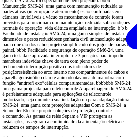
quais o SM6-24 foi especialmente bem projetado. bbbb
Manutenção SM6-24, uma gama com manutenção reduzida as
partes ativas (interrupção e aterramento) estão conﬁ nadas em
câmaras invioláveis a vácuo os mecanismos de controle foram
previstos para funcionar com manutenção reduzida sob condições
normais de operação vida elétrica ampliada na interrupção. b b b
Facilidade de instalação SM6-24, uma gama simples de instalar
dimensões e pesos reduzidosengenharia civil únicasolução adaptada
para conexão dos cabosprojeto simpliﬁ cado dos jogos de barras do
painel. bbbb Facilidade e segurança de operação SM6-24, uma
gama testada e aprovada interruptor de 3 posições para impedir
manobras indevidas chave de terra com pleno poder de
fechamento interrupção positiva dos indicadores de
posiçãoresistência ao arco interno nos compartimentos de cabos e
aparelhagemsinótico claro e animadoalavanca de manobra com
função “antirreﬂ exo”células compartimentadas. bbbbbbb SM6-24:
uma gama projetada para o telecontrole A aparelhagem do SM6-24
é perfeitamente adequada para aplicações de telecontrole
motorizado, seja durante a sua instalação ou para adaptação futura.
SM6-24: uma gama com proteções adaptadas Com o SM6-24, a
Schneider Electric propõe soluções de proteção, controle
e comando. As gamas de relés Sepam e VIP protegem as
instalações, asseguram a continuidade da alimentação elétrica e
reduzem os tempos de interrupção.