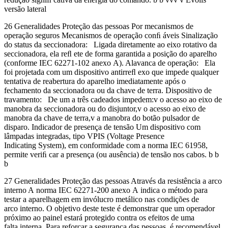
versão lateral
26 Generalidades Proteção das pessoas Por mecanismos de
operação seguros Mecanismos de operação conﬁ áveis Sinalização
do status da seccionadora: Ligada diretamente ao eixo rotativo da
seccionadora, ela reﬂ ete de forma garantida a posição do aparelho
(conforme IEC 62271-102 anexo A). Alavanca de operação: Ela
foi projetada com um dispositivo antirreﬂ exo que impede qualquer
tentativa de reabertura do aparelho imediatamente após o
fechamento da seccionadora ou da chave de terra. Dispositivo de
travamento: De um a três cadeados impedem:v o acesso ao eixo de
manobra da seccionadora ou do disjuntor,v o acesso ao eixo de
manobra da chave de terra,v a manobra do botão pulsador de
disparo. Indicador de presença de tensão Um dispositivo com
lâmpadas integradas, tipo VPIS (Voltage Presence
Indicating System), em conformidade com a norma IEC 61958,
permite veriﬁ car a presença (ou ausência) de tensão nos cabos. b b
b
27 Generalidades Proteção das pessoas Através da resistência a arco
interno A norma IEC 62271-200 anexo A indica o método para
testar a aparelhagem em invólucro metálico nas condições de
arco interno. O objetivo deste teste é demonstrar que um operador
próximo ao painel estará protegido contra os efeitos de uma
falta interna. Para reforçar a segurança das pessoas, é recomendável