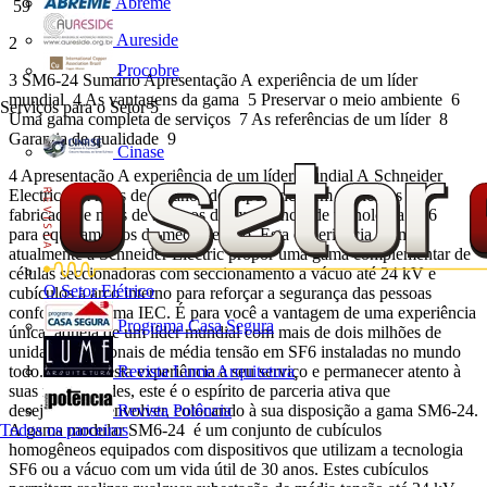
Abreme
59
Aureside
2
Procobre
3 SM6-24 Sumário Apresentação A experiência de um líder
mundial 4 As vantagens da gama 5 Preservar o meio ambiente 6
Serviços para o Setor
5
Uma gama completa de serviços 7 As referências de um líder 8
Garantia de qualidade 9
Cinase
4 Apresentação A experiência de um líder mundial A Schneider
Electric tem mais de 40 anos de experiência em cubículos pré-
fabricados e mais de 30 anos de experiência de tecnologia SF6
para equipamentos de média tensão. Esta experiência permite
atualmente à Schneider Electric propor uma gama complementar de
células seccionadoras com seccionamento a vácuo até 24 kV e
O Setor Elétrico
cubículos a arco interno para reforçar a segurança das pessoas
conforme a norma IEC. É para você a vantagem de uma experiência
Programa Casa Segura
única, aquela de um líder mundial com mais de dois milhões de
unidades funcionais de média tensão em SF6 instaladas no mundo
Revista Lume Arquitetura
todo. Colocar esta experiência a seu serviço e permanecer atento à
suas necessidades, este é o espírito de parceria ativa que
Revista Potência
desejamos desenvolver, colocando à sua disposição a gama SM6-24.
Todos os parceiros
A gama modular SM6-24 é um conjunto de cubículos
homogêneos equipados com dispositivos que utilizam a tecnologia
SF6 ou a vácuo com um vida útil de 30 anos. Estes cubículos