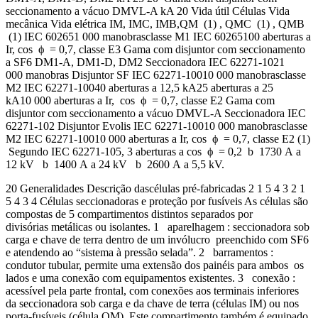
seccionamento a vácuo DMVL-A kA 20 Vida útil Células Vida
mecânica Vida elétrica IM, IMC, IMB,QM (1) , QMC (1) , QMB
(1) IEC 602651 000 manobrasclasse M1 IEC 60265100 aberturas a
Ir, cos ϕ = 0,7, classe E3 Gama com disjuntor com seccionamento
a SF6 DM1-A, DM1-D, DM2 Seccionadora IEC 62271-1021
000 manobras Disjuntor SF IEC 62271-10010 000 manobrasclasse
M2 IEC 62271-10040 aberturas a 12,5 kA25 aberturas a 25
kA10 000 aberturas a Ir, cos ϕ = 0,7, classe E2 Gama com
disjuntor com seccionamento a vácuo DMVL-A Seccionadora IEC
62271-102 Disjuntor Evolis IEC 62271-10010 000 manobrasclasse
M2 IEC 62271-10010 000 aberturas a Ir, cos ϕ = 0,7, classe E2 (1)
Segundo IEC 62271-105, 3 aberturas a cos ϕ = 0,2 b 1730 A a
12 kV b 1400 A a 24 kV b 2600 A a 5,5 kV.
20 Generalidades Descrição dascélulas pré-fabricadas 2 1 5 4 3 2 1
5 4 3 4 Células seccionadoras e proteção por fusíveis As células são
compostas de 5 compartimentos distintos separados por
divisórias metálicas ou isolantes. 1 aparelhagem : seccionadora sob
carga e chave de terra dentro de um invólucro preenchido com SF6
e atendendo ao “sistema à pressão selada”. 2 barramentos :
condutor tubular, permite uma extensão dos painéis para ambos os
lados e uma conexão com equipamentos existentes. 3 conexão :
acessível pela parte frontal, com conexões aos terminais inferiores
da seccionadora sob carga e da chave de terra (células IM) ou nos
porta-fusíveis (célula QM). Este compartimento também é equipado