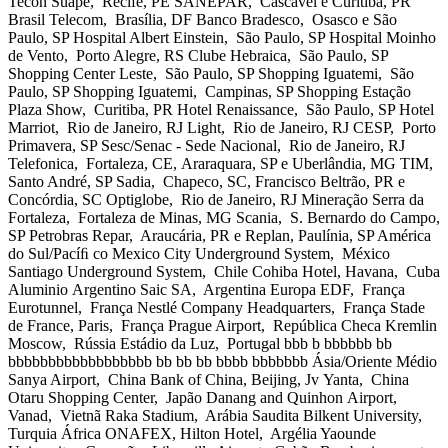
Tecon Suape, Recife, PE SANEPAR, Cascavel e Curitiba, PR
Brasil Telecom, Brasília, DF Banco Bradesco, Osasco e São
Paulo, SP Hospital Albert Einstein, São Paulo, SP Hospital Moinho
de Vento, Porto Alegre, RS Clube Hebraica, São Paulo, SP
Shopping Center Leste, São Paulo, SP Shopping Iguatemi, São
Paulo, SP Shopping Iguatemi, Campinas, SP Shopping Estação
Plaza Show, Curitiba, PR Hotel Renaissance, São Paulo, SP Hotel
Marriot, Rio de Janeiro, RJ Light, Rio de Janeiro, RJ CESP, Porto
Primavera, SP Sesc/Senac - Sede Nacional, Rio de Janeiro, RJ
Telefonica, Fortaleza, CE, Araraquara, SP e Uberlândia, MG TIM,
Santo André, SP Sadia, Chapeco, SC, Francisco Beltrão, PR e
Concórdia, SC Optiglobe, Rio de Janeiro, RJ Mineração Serra da
Fortaleza, Fortaleza de Minas, MG Scania, S. Bernardo do Campo,
SP Petrobras Repar, Araucária, PR e Replan, Paulínia, SP América
do Sul/Pacíﬁ co Mexico City Underground System, México
Santiago Underground System, Chile Cohiba Hotel, Havana, Cuba
Aluminio Argentino Saic SA, Argentina Europa EDF, França
Eurotunnel, França Nestlé Company Headquarters, França Stade
de France, Paris, França Prague Airport, República Checa Kremlin
Moscow, Rússia Estádio da Luz, Portugal bbb b bbbbbb bb
bbbbbbbbbbbbbbbbbb bb bb bb bbbb bbbbbbb Ásia/Oriente Médio
Sanya Airport, China Bank of China, Beijing, Jv Yanta, China
Otaru Shopping Center, Japão Danang and Quinhon Airport,
Vanad, Vietnã Raka Stadium, Arábia Saudita Bilkent University,
Turquia África ONAFEX, Hilton Hotel, Argélia Yaounde