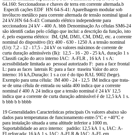
64.160: Seccionadoras e chaves de terra em corrente alternada.b
Especiﬁ cações EDF HN 64-S-41: Aparelhagem modular sob
invólucro metálico para corrente alternada de tensão nominal igual a
24 kV.HN 64-S-43: Comando elétrico independente para
seccionadora 24 kV - 400 A. bbb Denominação As células SM6-24
são identiﬁ cadas pelo código que inclui: a descrição da função, isto
é, pelo esquema elétrico: IM, QM, DM1, CM, DM2, etc. a corrente
nominal do dispositivo (Ir): 400 - 630 - 1250 A a tensão nominal
(Ur): 7,2 - 12 - 17,5 - 24 kV os valores máximos de corrente de
curta duração admissíveis (Ik): 12,5 - 16 - 20 - 25 kA, duração 1 s
Classiﬁ cação do arco interno IAC: A-FLR , 16 kA 1 s A:
acessibilidade limitada ao pessoal autorizado F: para a face frontal
L: para as faces laterais R: para a face traseira Valor do arco
interno: 16 kA,Duração: 1 s a cor é do tipo RAL 9002 (bege).
Exemplo para uma célula: IM 400 - 24 - 12,5 IM indica que trata-
se de uma célula de entrada ou saída 400 indica que a corrente
nominal é 400 A 24 indica que a tensão nominal é 24 kV 12,5
indica que a corrente de curta duração admissível é de 12,5 kA 1 s.
b bbb b b bbbb
19 Generalidades Características principais Os valores abaixo são
dados para temperaturas de funcionamento entre-5°C e +40°C e
para instalação situada a uma altitude inferior a 1000 m.
Suportabilidade ao arco interno: padrão: 12,5 kA 1 s, IAC: A-
FLreforçada: 16 kA 1 s, IAC: A-FLR & IAC: A-FL em