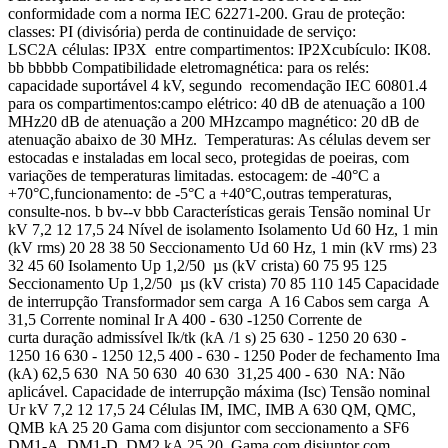
conformidade com a norma IEC 62271-200. Grau de proteção:
classes: PI (divisória) perda de continuidade de serviço:
LSC2A células: IP3X entre compartimentos: IP2Xcubículo: IK08.
bb bbbbb Compatibilidade eletromagnética: para os relés:
capacidade suportável 4 kV, segundo recomendação IEC 60801.4
para os compartimentos:campo elétrico: 40 dB de atenuação a 100
MHz20 dB de atenuação a 200 MHzcampo magnético: 20 dB de
atenuação abaixo de 30 MHz. Temperaturas: As células devem ser
estocadas e instaladas em local seco, protegidas de poeiras, com
variações de temperaturas limitadas. estocagem: de -40°C a
+70°C,funcionamento: de -5°C a +40°C,outras temperaturas,
consulte-nos. b bv--v bbb Características gerais Tensão nominal Ur
kV 7,2 12 17,5 24 Nível de isolamento Isolamento Ud 60 Hz, 1 min
(kV rms) 20 28 38 50 Seccionamento Ud 60 Hz, 1 min (kV rms) 23
32 45 60 Isolamento Up 1,2/50 µs (kV crista) 60 75 95 125
Seccionamento Up 1,2/50 µs (kV crista) 70 85 110 145 Capacidade
de interrupção Transformador sem carga A 16 Cabos sem carga A
31,5 Corrente nominal Ir A 400 - 630 -1250 Corrente de
curta duração admissível Ik/tk (kA /1 s) 25 630 - 1250 20 630 -
1250 16 630 - 1250 12,5 400 - 630 - 1250 Poder de fechamento Ima
(kA) 62,5 630 NA 50 630 40 630 31,25 400 - 630 NA: Não
aplicável. Capacidade de interrupção máxima (Isc) Tensão nominal
Ur kV 7,2 12 17,5 24 Células IM, IMC, IMB A 630 QM, QMC,
QMB kA 25 20 Gama com disjuntor com seccionamento a SF6
DM1-A, DM1-D, DM2 kA 25 20 Gama com disjuntor com