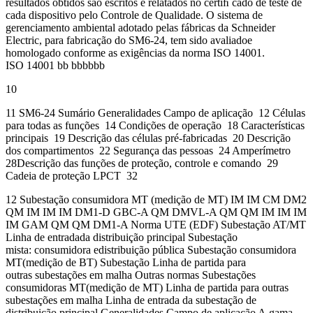
resultados obtidos são escritos e relatados no certiﬁ cado de teste de
cada dispositivo pelo Controle de Qualidade. O sistema de
gerenciamento ambiental adotado pelas fábricas da Schneider
Electric, para fabricação do SM6-24, tem sido avaliadoe
homologado conforme as exigências da norma ISO 14001.
ISO 14001 bb bbbbbb
10
11 SM6-24 Sumário Generalidades Campo de aplicação 12 Células
para todas as funções 14 Condições de operação 18 Características
principais 19 Descrição das células pré-fabricadas 20 Descrição
dos compartimentos 22 Segurança das pessoas 24 Amperímetro
28Descrição das funções de proteção, controle e comando 29
Cadeia de proteção LPCT 32
12 Subestação consumidora MT (medição de MT) IM IM CM DM2
QM IM IM IM DM1-D GBC-A QM DMVL-A QM QM IM IM IM
IM GAM QM QM DM1-A Norma UTE (EDF) Subestação AT/MT
Linha de entradada distribuição principal Subestação
mista: consumidora edistribuição pública Subestação consumidora
MT(medição de BT) Subestação Linha de partida para
outras subestações em malha Outras normas Subestações
consumidoras MT(medição de MT) Linha de partida para outras
subestações em malha Linha de entrada da subestação de
distribuição principal Generalidades Campo de aplicação A gama