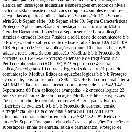
elétrica em instalações industriais e subestações em todos os níveis
de tensão.Ela consiste em soluções completas, simples e conﬁ áveis,
adequadas às quatro famílias abaixo: b Sepam série 10,b Sepam
série 20, b Sepam série 40,b Sepam série 80. Sepam Características
Proteções Aplicações Básica Subestação T ransformador Motor
Gerador Barramento Especíﬁ ca Sepam série 10 Para aplicações
simples 4 entradas lógicas 7 saídas a relé1 porta de comunicação b b
b Proteção contra sobrecorrente de fase e falta à terra 10A 10B 10A
10B Sepam série 20 Para aplicações comuns 10 entradas lógicas 8
saídas a relé1 porta de comunicação Modbus b b b Proteção de
corrente S20 T20 M20 Proteção de tensão e de freqüência B21
Perda de alimentação (ROCOF) B22 Sepam série 40 Para
aplicações exigentes 10 entradas lógicas8 saídas a relé1 porta de
comunicação Modbus Editor de equações lógicas b b b b Proteção
de corrente, tensãoe freqüência S40 T40 G40 Falta direcional à terra
S41 M41 Falta direcional à terrae sobrecorrente de fase S42 T42
Sepam série 80 Para aplicações avançadas 42 entradas lógicas 23
saídas a relé2 portas de comunicação Modbus Editor de equações
lógicasCartucho de memória removível Bateria para salvar os
históricos de eventos b b b b b b Proteção de corrente, tensão
e freqüência S80 Falta direcional à terra S81 T81 M81 Falta
direcional à terrae sobrecorrente de fase S82 T82 G82 Relés de
proteção Sepam Uma gama adaptada às suas aplicações Proteção de
subestações (linhas de entrada, saída e barramentos).Proteção de