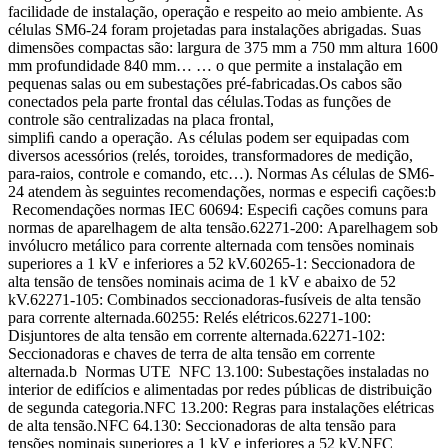
facilidade de instalação, operação e respeito ao meio ambiente. As
células SM6-24 foram projetadas para instalações abrigadas. Suas
dimensões compactas são: largura de 375 mm a 750 mm altura 1600
mm profundidade 840 mm… … o que permite a instalação em
pequenas salas ou em subestações pré-fabricadas.Os cabos são
conectados pela parte frontal das células.Todas as funções de
controle são centralizadas na placa frontal,
simpliﬁ cando a operação. As células podem ser equipadas com
diversos acessórios (relés, toroides, transformadores de medição,
para-raios, controle e comando, etc…). Normas As células de SM6-
24 atendem às seguintes recomendações, normas e especiﬁ cações:b
Recomendações normas IEC 60694: Especiﬁ cações comuns para
normas de aparelhagem de alta tensão.62271-200: Aparelhagem sob
invólucro metálico para corrente alternada com tensões nominais
superiores a 1 kV e inferiores a 52 kV.60265-1: Seccionadora de
alta tensão de tensões nominais acima de 1 kV e abaixo de 52
kV.62271-105: Combinados seccionadoras-fusíveis de alta tensão
para corrente alternada.60255: Relés elétricos.62271-100:
Disjuntores de alta tensão em corrente alternada.62271-102:
Seccionadoras e chaves de terra de alta tensão em corrente
alternada.b Normas UTE NFC 13.100: Subestações instaladas no
interior de edifícios e alimentadas por redes públicas de distribuição
de segunda categoria.NFC 13.200: Regras para instalações elétricas
de alta tensão.NFC 64.130: Seccionadoras de alta tensão para
tensões nominais superiores a 1 kV e inferiores a 52 kV.NFC