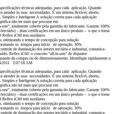
s especificações técnicas adequadas, para cada aplicação. Quando
ra atender às suas necessidades. É um sistema flexível, aberto,
Simples e Inteligente A solução correta para cada aplicação
ignifica não ter mais que procurar em
n-one”, totalmente coberto pela garantia do fabricante. Garante 100%
iário) – duas certificações em um único produto – o que o torna
O Reflex iC60 tem auxiliares
ção, otimizando o tempo de concepção para solução
aumentando os tempos para início de operação. 30%
ntrole de iluminação dos setores terciário e industrial, comunica-
uído. Reflex iC60: o conceito “all-in-one” de disjuntor
as quando da compra ou do dimensionamento. Identifique rapidamente o
/14/2011 2:07:18 AM
s especificações técnicas adequadas, para cada aplicação. Quando
ra atender às suas necessidades. É um sistema flexível, aberto,
Simples e Inteligente A solução correta para cada aplicação
ignifica não ter mais que procurar em
n-one”, totalmente coberto pela garantia do fabricante. Garante 100%
iário) – duas certificações em um único produto – o que o torna
O Reflex iC60 tem auxiliares
ção, otimizando o tempo de concepção para solução
aumentando os tempos para início de operação. 30%
ntrole de iluminação dos setores terciário e industrial, comunica-