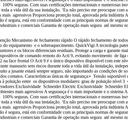
o 100% seguras. Com suas certificações internacionais e numerosas ino
toda a vida útil da sua instalação. ‘Eu não preciso me preocupar com a 
s mais agressivos Proporciona proteção total, aprovada pela indústria A
ção é segura, está em conformidade com as principais normas de seguranç
 industriais e comerciais Garantia de operação mais segura até mes
nção Mecanismo de fechamento rápido O rápido fechamento de todos os d
turo do equipamento e o sobreaquecimento. QuickVigi A tecnologia pa
untores e os blocos diferenciais residuais. Protege a carga e garante m
ispositivos de comando remoto do Acti 9, evitando movimento de liga e
 na face frontal O Acti 9 é o único dispositivo disponível com este níve
arante manuseio sem riscos durante toda a vida útil da instalação, ind
rcuito a jusante estará sempre seguro, não importando as condições de 
a dos contatos. Características únicas de segurança:• Tensão suportáv
à poluição entre os dispositivos modulares: grau de poluição nível 
radores Exclusividade Schneider Electric Exclusividade Schneider El
ntes mais agressivos A segurança é o mais importante e o sistema Acti 
o 100% seguras. Com suas certificações internacionais e numerosas ino
toda a vida útil da sua instalação. ‘Eu não preciso me preocupar com a 
s mais agressivos Proporciona proteção total, aprovada pela indústria A
ção é segura, está em conformidade com as principais normas de seguranç
 industriais e comerciais Garantia de operação mais segura até mes