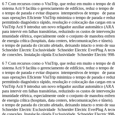
6 7 Com recursos como o VisiTrip, que reduz em muito o tempo de diag
sistema Acti 9 facilita o gerenciamento de edifícios, reduz o tempo d
o tempo de parada e evitar disparos intempestivos de tempo de parada
suas operações Eficiente VisiTrip minimiza o tempo de parada e reduz
permitindo diagnóstico rápido, resolução e colocação das cargas em s
VisiTrip Acti 9 introduz um novo religador auxiliar automático (ARA i
para intervir em falhas transitórias, reduzindo os custos de intervenç
imunidade elétrica, especialmente onde o conjunto de manobra enfren
de energia crítica (hospitais, data centers, telecomunicações e túneis
o tempo de parada do circuito afetado, deixando intacto o resto de 
Schneider Electric Exclusividade Schneider Electric EverPlug A tec
de conexões. Instalação rápida Exclusividade Schneider Electric
6 7 Com recursos como o VisiTrip, que reduz em muito o tempo de diag
sistema Acti 9 facilita o gerenciamento de edifícios, reduz o tempo d
o tempo de parada e evitar disparos intempestivos de tempo de parada
suas operações Eficiente VisiTrip minimiza o tempo de parada e reduz
permitindo diagnóstico rápido, resolução e colocação das cargas em s
VisiTrip Acti 9 introduz um novo religador auxiliar automático (ARA i
para intervir em falhas transitórias, reduzindo os custos de intervenç
imunidade elétrica, especialmente onde o conjunto de manobra enfren
de energia crítica (hospitais, data centers, telecomunicações e túneis
o tempo de parada do circuito afetado, deixando intacto o resto de 
Schneider Electric Exclusividade Schneider Electric EverPlug A tec
de conexões. Instalação rápida Exclusividade Schneider Electric