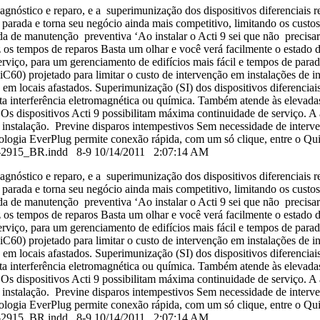
nóstico e reparo, e a superimunização dos dispositivos diferenciais re
e parada e torna seu negócio ainda mais competitivo, limitando os custos
 de manutenção preventiva ‘Ao instalar o Acti 9 sei que não precisare
 os tempos de reparos Basta um olhar e você verá facilmente o estado d
erviço, para um gerenciamento de edifícios mais fácil e tempos de par
C60) projetado para limitar o custo de intervenção em instalações de i
ão em locais afastados. Superimunização (SI) dos dispositivos diferencia
ta interferência eletromagnética ou química. Também atende às elevada
). Os dispositivos Acti 9 possibilitam máxima continuidade de serviço. A
sua instalação. Previne disparos intempestivos Sem necessidade de in
nologia EverPlug permite conexão rápida, com um só clique, entre o Q
 998-2915_BR.indd 8-9 10/14/2011 2:07:14 AM
nóstico e reparo, e a superimunização dos dispositivos diferenciais re
e parada e torna seu negócio ainda mais competitivo, limitando os custos
 de manutenção preventiva ‘Ao instalar o Acti 9 sei que não precisare
 os tempos de reparos Basta um olhar e você verá facilmente o estado d
erviço, para um gerenciamento de edifícios mais fácil e tempos de par
C60) projetado para limitar o custo de intervenção em instalações de i
ão em locais afastados. Superimunização (SI) dos dispositivos diferencia
ta interferência eletromagnética ou química. Também atende às elevada
). Os dispositivos Acti 9 possibilitam máxima continuidade de serviço. A
sua instalação. Previne disparos intempestivos Sem necessidade de in
nologia EverPlug permite conexão rápida, com um só clique, entre o Q
 998-2915_BR.indd 8-9 10/14/2011 2:07:14 AM