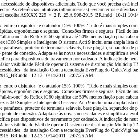
ecessidade de dispositivos adicionais. Tudo que você precisa está incl
ectric As referências intuitivas (alfanuméricas) evitam erros e dúvid
s de fácil escolha A9XXX 225 = 2 P, 25 A 998-2915_BR.indd 10-11 10
 entre o disjuntor e o atuador 15% 100% ‘Tudo é mais simples com Act
ápidas, ergonômicas e seguras. Conexões firmes e seguras Fácil de ins
l-in-one” do Reflex iC60 significa até 50% menos fiação para cabeame
ex iC60 Simples e Inteligente O sistema Acti 9 inclui uma ampla lista de
 de parafusos, protetor de terminais seláveis, base plug-in, separador 
o pente de conexão. Adapta-se às novas necessidades e simplifica a evo
cífica para dispositivos de travamento por cadeado. A indicação de neut
 Maior visibilidade Fácil de operar O sistema de distribuição Multiclip 
cessidades da instalação Com a tecnologia EverPlug do QuickVigi bast
98-2915_BR.indd 12-13 10/14/2011 2:07:25 AM
 entre o disjuntor e o atuador 15% 100% ‘Tudo é mais simples com Act
ápidas, ergonômicas e seguras. Conexões firmes e seguras Fácil de ins
l-in-one” do Reflex iC60 significa até 50% menos fiação para cabeame
ex iC60 Simples e Inteligente O sistema Acti 9 inclui uma ampla lista de
 de parafusos, protetor de terminais seláveis, base plug-in, separador 
o pente de conexão. Adapta-se às novas necessidades e simplifica a evo
cífica para dispositivos de travamento por cadeado. A indicação de neut
 Maior visibilidade Fácil de operar O sistema de distribuição Multiclip 
cessidades da instalação Com a tecnologia EverPlug do QuickVigi bast
98-2915_BR.indd 12-13 10/14/2011 2:07:25 AM