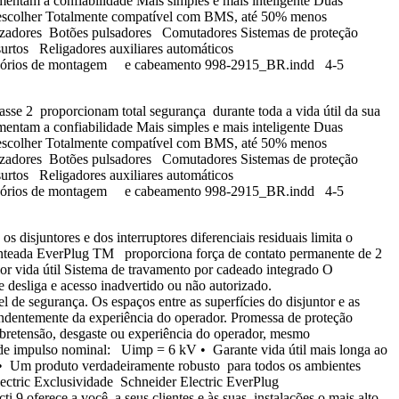
entam a confiabilidade Mais simples e mais inteligente Duas
r e escolher Totalmente compatível com BMS, até 50% menos
lizadores Botões pulsadores Comutadores Sistemas de proteção
urtos Religadores auxiliares automáticos
cessórios de montagem e cabeamento 998-2915_BR.indd 4-5
lasse 2 proporcionam total segurança durante toda a vida útil da sua
entam a confiabilidade Mais simples e mais inteligente Duas
r e escolher Totalmente compatível com BMS, até 50% menos
lizadores Botões pulsadores Comutadores Sistemas de proteção
urtos Religadores auxiliares automáticos
cessórios de montagem e cabeamento 998-2915_BR.indd 4-5
isjuntores e dos interruptores diferenciais residuais limita o
tenteada EverPlug TM proporciona força de contato permanente de 2
aior vida útil Sistema de travamento por cadeado integrado O
 desliga e acesso inadvertido ou não autorizado.
l de segurança. Os espaços entre as superfícies do disjuntor e as
ependentemente da experiência do operador. Promessa de proteção
sobretensão, desgaste ou experiência do operador, mesmo
el de impulso nominal: Uimp = 6 kV • Garante vida útil mais longa ao
3 • Um produto verdadeiramente robusto para todos os ambientes
ectric Exclusividade Schneider Electric EverPlug
9 oferece a você, a seus clientes e às suas instalações o mais alto