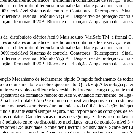
ores auxiliares automáticos melhoram a continuidade de serviço e aum
tor e o interruptor diferencial residual e facilidade para dimensiona
100% reciclável Sistemas de controle Contatores Telerruptores Sina
diferencial residual Módulo Vigi ™ Dispositivo de proteção contra s
instalação Terminais IP20B Bloco de distribuição Ampla gama de a
es de distribuição elétrica Acti 9 Mais seguro VisiSafe TM e frontal C
ores auxiliares automáticos melhoram a continuidade de serviço e aum
tor e o interruptor diferencial residual e facilidade para dimensiona
100% reciclável Sistemas de controle Contatores Telerruptores Sina
diferencial residual Módulo Vigi ™ Dispositivo de proteção contra s
instalação Terminais IP20B Bloco de distribuição Ampla gama de a
nção Mecanismo de fechamento rápido O rápido fechamento de todos os d
turo do equipamento e o sobreaquecimento. QuickVigi A tecnologia pa
untores e os blocos diferenciais residuais. Protege a carga e garante m
ispositivos de comando remoto do Acti 9, evitando movimento de liga e
 na face frontal O Acti 9 é o único dispositivo disponível com este níve
arante manuseio sem riscos durante toda a vida útil da instalação, ind
rcuito a jusante estará sempre seguro, não importando as condições de 
a dos contatos. Características únicas de segurança:• Tensão suportáv
à poluição entre os dispositivos modulares: grau de poluição nível 
radores Exclusividade Schneider Electric Exclusividade Schneider El
ntes mais agressivos A segurança é o mais importante e o sistema Acti 