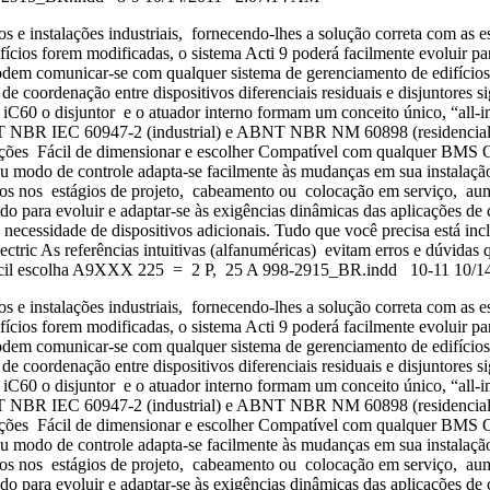
cios e instalações industriais, fornecendo-lhes a solução correta com a
fícios forem modificadas, o sistema Acti 9 poderá facilmente evoluir pa
em comunicar-se com qualquer sistema de gerenciamento de edifícios. 
e coordenação entre dispositivos diferenciais residuais e disjuntores s
iC60 o disjuntor e o atuador interno formam um conceito único, “all-i
NBR IEC 60947-2 (industrial) e ABNT NBR NM 60898 (residencial/terc
ficações Fácil de dimensionar e escolher Compatível com qualquer BMS 
e seu modo de controle adapta-se facilmente às mudanças em sua instala
cados nos estágios de projeto, cabeamento ou colocação em serviço, 
para evoluir e adaptar-se às exigências dinâmicas das aplicações de co
ecessidade de dispositivos adicionais. Tudo que você precisa está incl
ectric As referências intuitivas (alfanuméricas) evitam erros e dúvid
s de fácil escolha A9XXX 225 = 2 P, 25 A 998-2915_BR.indd 10-11 10
cios e instalações industriais, fornecendo-lhes a solução correta com a
fícios forem modificadas, o sistema Acti 9 poderá facilmente evoluir pa
em comunicar-se com qualquer sistema de gerenciamento de edifícios. 
e coordenação entre dispositivos diferenciais residuais e disjuntores s
iC60 o disjuntor e o atuador interno formam um conceito único, “all-i
NBR IEC 60947-2 (industrial) e ABNT NBR NM 60898 (residencial/terc
ficações Fácil de dimensionar e escolher Compatível com qualquer BMS 
e seu modo de controle adapta-se facilmente às mudanças em sua instala
cados nos estágios de projeto, cabeamento ou colocação em serviço, 
para evoluir e adaptar-se às exigências dinâmicas das aplicações de co