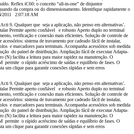
uído. Reflex iC60: o conceito “all-in-one” de disjuntor
as quando da compra ou do dimensionamento. Identifique rapidamente o
/14/2011 2:07:18 AM
i 9. Qualquer que seja a aplicação, não penso em alternativas’.
talar Permite aperto confiável e robusto Aperto duplo no terminal
nto, verificação e conexão mais eficientes. Solução de controle de
 acessórios: sistema de travamento por cadeado fácil de instalar,
de polos e marcadores para terminais. Acompanha acessórios sob medida
lução do painel de distribuição. Ampliação fácil de executar Adapta-
ro (N) facilita a leitura para maior rapidez na manutenção. O
TM permite o rápido acréscimo de saídas e equilíbrio de fases. O
a um clique para garantir conexões rápidas e sem erros
i 9. Qualquer que seja a aplicação, não penso em alternativas’.
talar Permite aperto confiável e robusto Aperto duplo no terminal
nto, verificação e conexão mais eficientes. Solução de controle de
 acessórios: sistema de travamento por cadeado fácil de instalar,
de polos e marcadores para terminais. Acompanha acessórios sob medida
lução do painel de distribuição. Ampliação fácil de executar Adapta-
ro (N) facilita a leitura para maior rapidez na manutenção. O
TM permite o rápido acréscimo de saídas e equilíbrio de fases. O
a um clique para garantir conexões rápidas e sem erros