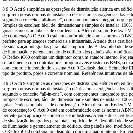
8 9 O Acti 9 simplifica as operações de distribuição elétrica em edifí
surgirem novas normas de instalação elétrica ou as exigências dos edi
segundo o conceito “all-in-one”, com componentes integrados que pod
Simples de escolher, fácil de dimensionar e simples de instalar 100% d
guias técnicos ou tabelas de coordenação. Além disso, no Reflex TM 
de coordenação O Acti 9 está em conformidade com as normas ABNT 
perfeito para aplicações comerciais e industriais. Atende duas certi
de sinalização integrados para total simplicidade. A flexibilidade d
de iluminação e gerenciamento de edifício. dos painéis são modifi
O Reflex iC60 combina um disjuntor com um atuador interno. Projetado 
se facilmente com controladores programáveis e sistemas BMS, sem a n
com controle integrado do sistema Acti 9 Exclusividade Schneider El
tipo de produto, polos e corrente nominal. Referências intuitiva
8 9 O Acti 9 simplifica as operações de distribuição elétrica em edifí
surgirem novas normas de instalação elétrica ou as exigências dos edi
segundo o conceito “all-in-one”, com componentes integrados que pod
Simples de escolher, fácil de dimensionar e simples de instalar 100% d
guias técnicos ou tabelas de coordenação. Além disso, no Reflex TM 
de coordenação O Acti 9 está em conformidade com as normas ABNT 
perfeito para aplicações comerciais e industriais. Atende duas certi
de sinalização integrados para total simplicidade. A flexibilidade d
de iluminação e gerenciamento de edifício. dos painéis são modifi
O Reflex iC60 combina um disjuntor com um atuador interno. Projetado 