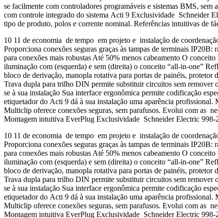
se facilmente com controladores programáveis e sistemas BMS, sem a n
com controle integrado do sistema Acti 9 Exclusividade Schneider El
tipo de produto, polos e corrente nominal. Referências intuitiva
10 11 de economia de tempo em projeto e instalação de coordenação
Proporciona conexões seguras graças às tampas de terminais IP20B: r
para conexões mais robustas Até 50% menos cabeamento O conceito “al
iluminação com (esquerda) e sem (direita) o conceito “all-in-one” Refl
bloco de derivação, manopla rotativa para portas de painéis, protetor
Trava dupla para trilho DIN permite substituir circuitos sem remover 
se à sua instalação Sua interface ergonômica permite codificação espe
etiquetador do Acti 9 dá à sua instalação uma aparência profissional.
Multiclip oferece conexões seguras, sem parafusos. Evolui com as ne
Montagem intuitiva EverPlug Exclusividade Schneider Electric 9
10 11 de economia de tempo em projeto e instalação de coordenação
Proporciona conexões seguras graças às tampas de terminais IP20B: r
para conexões mais robustas Até 50% menos cabeamento O conceito “al
iluminação com (esquerda) e sem (direita) o conceito “all-in-one” Refl
bloco de derivação, manopla rotativa para portas de painéis, protetor
Trava dupla para trilho DIN permite substituir circuitos sem remover 
se à sua instalação Sua interface ergonômica permite codificação espe
etiquetador do Acti 9 dá à sua instalação uma aparência profissional.
Multiclip oferece conexões seguras, sem parafusos. Evolui com as ne
Montagem intuitiva EverPlug Exclusividade Schneider Electric 9