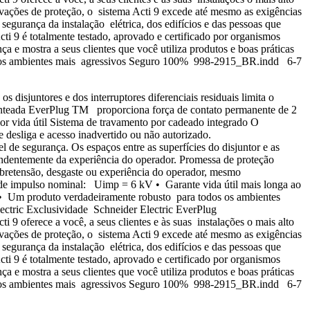
vações de proteção, o sistema Acti 9 excede até mesmo as exigências
segurança da instalação elétrica, dos edifícios e das pessoas que
cti 9 é totalmente testado, aprovado e certificado por organismos
a e mostra a seus clientes que você utiliza produtos e boas práticas
mo nos ambientes mais agressivos Seguro 100% 998-2915_BR.indd 6-7
isjuntores e dos interruptores diferenciais residuais limita o
tenteada EverPlug TM proporciona força de contato permanente de 2
aior vida útil Sistema de travamento por cadeado integrado O
 desliga e acesso inadvertido ou não autorizado.
l de segurança. Os espaços entre as superfícies do disjuntor e as
ependentemente da experiência do operador. Promessa de proteção
sobretensão, desgaste ou experiência do operador, mesmo
el de impulso nominal: Uimp = 6 kV • Garante vida útil mais longa ao
3 • Um produto verdadeiramente robusto para todos os ambientes
ectric Exclusividade Schneider Electric EverPlug
9 oferece a você, a seus clientes e às suas instalações o mais alto
vações de proteção, o sistema Acti 9 excede até mesmo as exigências
segurança da instalação elétrica, dos edifícios e das pessoas que
cti 9 é totalmente testado, aprovado e certificado por organismos
a e mostra a seus clientes que você utiliza produtos e boas práticas
mo nos ambientes mais agressivos Seguro 100% 998-2915_BR.indd 6-7