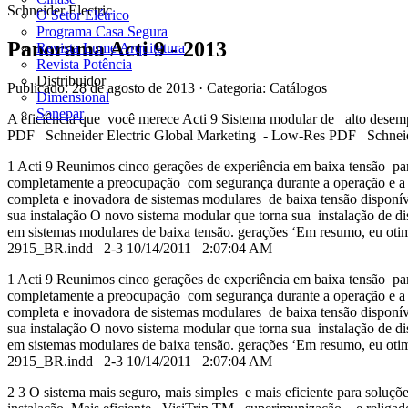
Schneider Electric
O Setor Elétrico
Programa Casa Segura
Panorama Acti 9 - 2013
Revista Lume Arquitetura
Revista Potência
Distribuidor
Publicado: 28 de agosto de 2013
· Categoria: Catálogos
Dimensional
Sonepar
A eficiência que você merece Acti 9 Sistema modular de alto desem
PDF Schneider Electric Global Marketing - Low-Res PDF Schnei
1 Acti 9 Reunimos cinco gerações de experiência em baixa tensão para
completamente a preocupação com segurança durante a operação e a m
completa e inovadora de sistemas modulares de baixa tensão disponív
sua instalação O novo sistema modular que torna sua instalação de di
em sistemas modulares de baixa tensão. gerações ‘Em resumo, eu ot
2915_BR.indd 2-3 10/14/2011 2:07:04 AM
1 Acti 9 Reunimos cinco gerações de experiência em baixa tensão para
completamente a preocupação com segurança durante a operação e a m
completa e inovadora de sistemas modulares de baixa tensão disponív
sua instalação O novo sistema modular que torna sua instalação de di
em sistemas modulares de baixa tensão. gerações ‘Em resumo, eu ot
2915_BR.indd 2-3 10/14/2011 2:07:04 AM
2 3 O sistema mais seguro, mais simples e mais eficiente para soluçõ