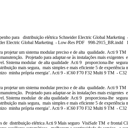
penho para distribuição elétrica Schneider Electric Global Marketi
der Electric Global Marketing - Low-Res PDF 998-2915_BR.indd 
 projetar um sistema modular preciso e de alta qualidade. Acti 9 TM p
anutenção. Projetado para adaptar-se às instalações mais exigentes e 
el. Sistema modular de alta qualidade Acti 9 proporciona-lhe seguran
stribuição mais segura, mais simples e mais eficiente 5 de experiência 
imizo minha própria energia’. Acti 9 - iC60 F70 F32 Multi 9 TM - C32
 projetar um sistema modular preciso e de alta qualidade. Acti 9 TM p
anutenção. Projetado para adaptar-se às instalações mais exigentes e 
el. Sistema modular de alta qualidade Acti 9 proporciona-lhe seguran
stribuição mais segura, mais simples e mais eficiente 5 de experiência 
imizo minha própria energia’. Acti 9 - iC60 F70 F32 Multi 9 TM - C32
es de distribuição elétrica Acti 9 Mais seguro VisiSafe TM e frontal C