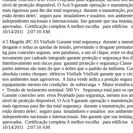
nível de proteção disponível. O Acti 9 garante operação e manutençã
mais rigorosas para lhe dar total segurança durante a manutenção, por 
estão dentro deles’. seguro para instaladores e usuários nos ambiente
independentes nacionais e internacionais. Isto garante que sua instala
aprovadas. Certificação completa A melhor escolha para edifícios
10/14/2011 2:07:10 AM
4 5 Magelis iPC 03 VisiSafe Garante total segurança durante a manute
desgaste e reduz as quedas de tensão, prevenindo o desgaste prema
kg para conexões seguras, sem parafusos, a um só clique, entre os disj
travamento por cadeado integrado garante proteção e segurança dos d
Intertravamento sem riscos para garantir proteção e segurança Classe 2
partes internas são mais do que o dobro que o padrão da indústria. G
absoluta contra choques elétricos VisiSafe VisiSafe garante que o ci
nos ambientes mais agressivos. A faixa verde indica a posição segur
equipamento mesmo em condições de sobrecarga • Maior resistência 
• Tensão de isolamento nominal: 500 V• Segurança total para os ope
Garante conexões sem erros Projetado para segurança, mesmo nos ambie
nível de proteção disponível. O Acti 9 garante operação e manutençã
mais rigorosas para lhe dar total segurança durante a manutenção, por 
estão dentro deles’. seguro para instaladores e usuários nos ambiente
independentes nacionais e internacionais. Isto garante que sua instala
aprovadas. Certificação completa A melhor escolha para edifícios
10/14/2011 2:07:10 AM