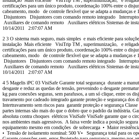
instalação Mais eficiente VisiTrip TM , superimunização, e religad
certificações para um único produto, coordenação 100% entre o disjun
cabeamento, modo de controle flexível que se adapta a mudanças e 
Disjuntores Disjuntores com comando remoto integrado Interruptor 
Auxiliares de comando remoto Auxiliares elétricos Sistemas de 
10/14/2011 2:07:07 AM
2 3 O sistema mais seguro, mais simples e mais eficiente para soluçõ
instalação Mais eficiente VisiTrip TM , superimunização, e religad
certificações para um único produto, coordenação 100% entre o disjun
cabeamento, modo de controle flexível que se adapta a mudanças e 
Disjuntores Disjuntores com comando remoto integrado Interruptor 
Auxiliares de comando remoto Auxiliares elétricos Sistemas de 
10/14/2011 2:07:07 AM
4 5 Magelis iPC 03 VisiSafe Garante total segurança durante a manute
desgaste e reduz as quedas de tensão, prevenindo o desgaste prema
kg para conexões seguras, sem parafusos, a um só clique, entre os disj
travamento por cadeado integrado garante proteção e segurança dos d
Intertravamento sem riscos para garantir proteção e segurança Classe 2
partes internas são mais do que o dobro que o padrão da indústria. G
absoluta contra choques elétricos VisiSafe VisiSafe garante que o ci
nos ambientes mais agressivos. A faixa verde indica a posição segur
equipamento mesmo em condições de sobrecarga • Maior resistência 
• Tensão de isolamento nominal: 500 V• Segurança total para os ope
Garante conexões sem erros Projetado para segurança, mesmo nos ambie