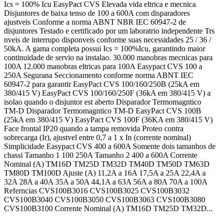
Ics = 100% Icu EasyPact CVS Elevada vida eltrica e mecnica
Disjuntores de baixa tenso de 100 a 600A com disparadores
ajustveis Conforme a norma ABNT NBR IEC 60947-2 de
disjuntores Testado e certificado por um laboratrio independente Trs
nveis de interrupo disponveis conforme suas necessidades 25 / 36 /
50kA. A gama completa possui Ics = 100%Icu, garantindo maior
continuidade de servio na instalao. 30.000 manobras mecnicas para
100A 12.000 manobras eltricas para 100A Easypact CVS 100 a
250A Segurana Seccionamento conforme norma ABNT IEC
60947-2 para garantir EasyPact CVS 100/160/250B (25kA em
380/415 V) EasyPact CVS 100/160/250F (36kA em 380/415 V) a
isolao quando o disjuntor est aberto Disparador Termomagntico
TM-D Disparador Termomagntico TM-D EasyPact CVS 100B
(25kA em 380/415 V) EasyPact CVS 100F (36KA em 380/415 V)
Face frontal IP20 quando a tampa removida Proteo contra
sobrecarga (Ir), ajustvel entre 0,7 a 1 x In (corrente nominal)
Simplicidade Easypact CVS 400 a 600A Somente dois tamanhos de
chassi Tamanho 1 100 250A Tamanho 2 400 a 600A Corrente
Nominal (A) TM16D TM25D TM32D TM40D TM50D TM63D
TM80D TM100D Ajuste (A) 11,2A a 16A 17,5A a 25A 22,4A a
32A 28A a 40A 35A a 50A 44,1A a 63A 56A a 80A 70A a 100A
Referncias CVS100B3016 CVS100B3025 CVS100B3032
CVS100B3040 CVS100B3050 CVS100B3063 CVS100B3080
CVS100B3100 Corrente Nominal (A) TM16D TM25D TM32D...