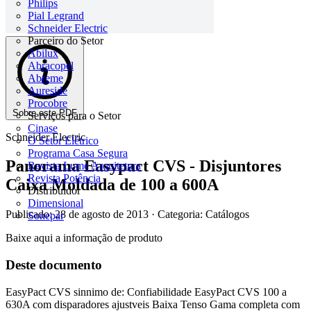
Philips
Pial Legrand
Schneider Electric
Parceiro do Setor
Abilux
Abracopel
Abreme
Aureside
Procobre
Sobre este PDF
Serviços para o Setor
Cinase
Schneider Electric
O Setor Elétrico
Programa Casa Segura
Panorama Easypact CVS - Disjuntores
Revista Lume Arquitetura
Revista Potência
Caixa Moldada de 100 a 600A
Distribuidor
Dimensional
Publicado: 28 de agosto de 2013
· Categoria: Catálogos
Sonepar
Baixe aqui a informação de produto
Deste documento
EasyPact CVS sinnimo de: Confiabilidade EasyPact CVS 100 a
630A com disparadores ajustveis Baixa Tenso Gama completa com