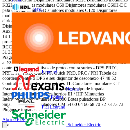
K32F Disjuntores modulares C60 Disjuntores modulares C60H-DC
HDL
para corrente contnua Disjuntores modulares C120 Disjuntores
modulares DPN Disjuntores diferenciais DPN Vigi Auxiliares
eltricos C60 / C120 / ID / DPN Acessrios mecnicos C60 / C120 / I
Disjuntores modulares NG125 Disjuntores modulares NG125LMA
Auxiliares eltricos NG125 Acessrios mecnicos NG125 4 5 6 10 12
14 15 16 20 22 24 25 28 Proteo diferencial Princpios de escolha das
protees diferenciais VitaWatt Interruptor diferencial IDa, ID e
RCCB-ID Bloco diferencial Vigi C60 / Vigi C120 / Vigi NG125 30
31 33 37 Quadros de distribuio Micro Pragma e Mini Pragma
Pragma Pentes de conexo Distribuio de corrente - Barras de bornes
at 125 A Bloco de distribuio tetrapolar 125 A 40 42 45 46 46 Proteo
contra surtos Dispositivos de proteo contra surtos - DPS PRD1,
Legrand
PRF1, PF, PRD, Quick PF, Quick PRD, PRC / PRI Tabela de
coordenao entre o DPS e seu disjuntor de desconexo 47 48 52
Controle e comando Telerruptores TL Contatores modulares CT
Escolha da corrente nominal em funo do tipo de lmpada
Nexans
Interruptores I Interruptores horrios IH / IHP Minuterias
Philips
Interruptores crepusculares IC2000 Botes pulsadores BP
Sinalizadores V Comutadores CM 54 60 64 66 68 70 72 73 73 73
Pial Legrand
Plugues e tomadas...
Abrir o PDF
Schneider Electric