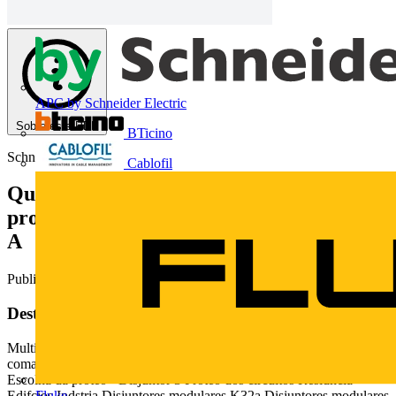
APC by Schneider Electric
Sobre este PDF
BTicino
Schneider Electric
Cablofil
Quadros de distribuição, dispositivos de
proteção, controle e comando de 0,5 a 125
A
Publicado: 27 de julho de 2010
· Categoria: Catálogos
Deste documento
Multi 9 Quadros de distribuio, dispositivos de proteo, controle e
comando de 0,5 a 125 A Catlogo 2010 Sumrio Escolha da proteo
Escolha da proteo - Disjuntor 3 Proteo dos circuitos Residncia
Fluke
Edifcios Indstria Disjuntores modulares K32a Disjuntores modulares