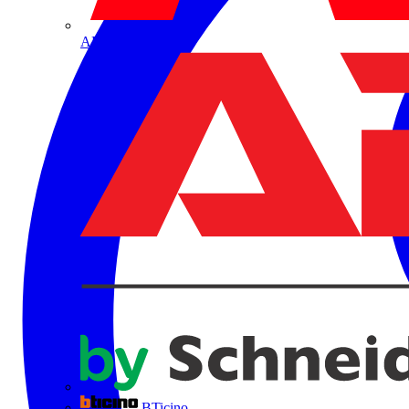
ABB
BTicino