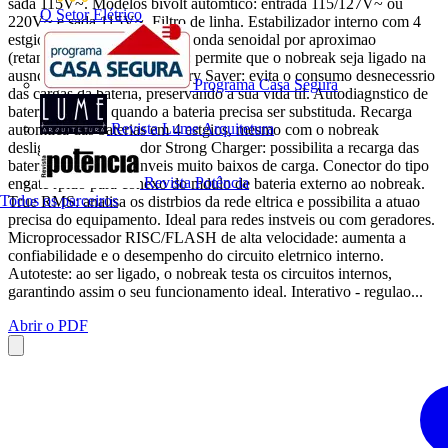
sada 115V~. Modelos bivolt automtico: entrada 115/127V~ ou
O Setor Elétrico
220V~ e sada 115V~. Filtro de linha. Estabilizador interno com 4
estgios de regulao. Forma de onda senoidal por aproximao
(retangular PWM). DC Start: permite que o nobreak seja ligado na
ausncia de rede eltrica. Battery Saver: evita o consumo desnecessrio
Programa Casa Segura
das cargas da bateria, preservando a sua vida til. Autodiagnstico de
bateria: informa quando a bateria precisa ser substituda. Recarga
Revista Lume Arquitetura
automtica das baterias em 4 estgios, mesmo com o nobreak
desligado. Recarregador Strong Charger: possibilita a recarga das
baterias mesmo com nveis muito baixos de carga. Conector do tipo
Revista Potência
engate rpido para conexo do mdulo de bateria externo ao nobreak.
Todos os parceiros
True RMS: analisa os distrbios da rede eltrica e possibilita a atuao
precisa do equipamento. Ideal para redes instveis ou com geradores.
Microprocessador RISC/FLASH de alta velocidade: aumenta a
confiabilidade e o desempenho do circuito eletrnico interno.
Autoteste: ao ser ligado, o nobreak testa os circuitos internos,
garantindo assim o seu funcionamento ideal. Interativo - regulao...
Abrir o PDF