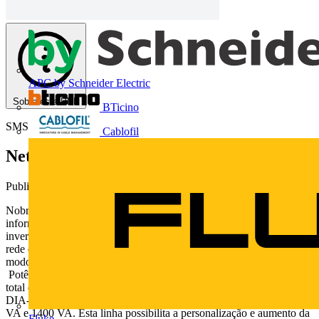
APC by Schneider Electric
Sobre este PDF
BTicino
SMS
Cablofil
Net 4+
Publicado: 20 de março de 2012
· Categoria: Catálogos
Nobreak Energia contínua e segura para equipamentos de
informática, áudio e vídeo. 6 PROTEÇÕES: • Curto-circuito no
inversor;• Surtos de tensão entre fase e neutro;• Sub/sobretensão da
rede elétrica. Na ocorrência destas, o nobreak passa a operar em
modo bateria; • Sobreaquecimento no inversor e no transformador;•
Potência excedida com alarme e posterior desligamento;• Descarga
total das baterias. 700 e 1400 VA MAIS AUTONOMIA NO SEU
DIA-A-DIA A linha Net 4+ disponibiliza nobreaks nas versões 700
VA e 1400 VA. Esta linha possibilita a personalização e aumento da
Fluke