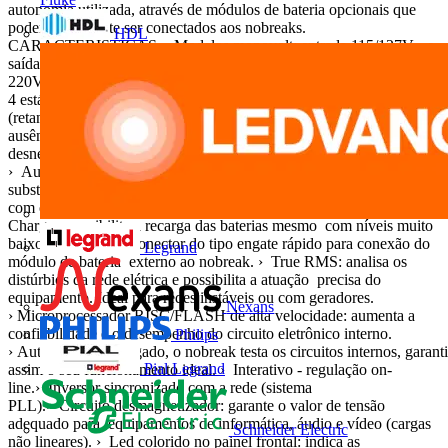
autonomia utilizada, através de módulos de bateria opcionais que
podem facilmente ser conectados aos nobreaks.
HDL
CARACTERÍSTICAS › Modelos monovolt: entrada 115/127V~ e
saída 115V~.› Modelos bivolt automático: entrada 115/127V~ ou
220V~ e saída 115V~.› Filtro de linha.› Estabilizador interno com
4 estágios de regulação.› Forma de onda senoidal por aproximação
(retangular PWM).› DC Start: permite que o nobreak seja ligado na
ausência de rede elétrica.› Battery Saver: evita o consumo
desnecessário das cargas da bateria, preservando a sua vida útil.
› Autodiagnóstico de bateria: informa quando a bateria precisa ser
substituída.› Recarga automática das baterias em 4 estágios, mesmo
com o nobreak desligado. › Recarregador Strong
Charger: possibilita a recarga das baterias mesmo com níveis muito
baixos de carga. › Conector do tipo engate rápido para conexão do
Legrand
módulo de bateria externo ao nobreak. › True RMS: analisa os
distúrbios da rede elétrica e possibilita a atuação precisa do
equipamento. Ideal para redes instáveis ou com geradores.
Nexans
› Microprocessador RISC/FLASH de alta velocidade: aumenta a
confiabilidade e o desempenho do circuito eletrônico interno.
Philips
› Autoteste: ao ser ligado, o nobreak testa os circuitos internos, garan
Pial Legrand
assim o seu funcionamento ideal. › Interativo - regulação on-
line.› Inversor sincronizado com a rede (sistema
PLL).› Circuito desmagnetizador: garante o valor de tensão
adequado para equipamentos de informática, áudio e vídeo (cargas
Schneider Electric
não lineares). › Led colorido no painel frontal: indica as