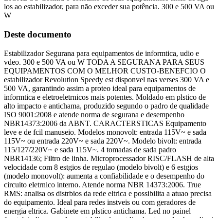
los ao estabilizador, para não exceder sua potência. 300 e 500 VA ou
W
Deste documento
Estabilizador Segurana para equipamentos de informtica, udio e
vdeo. 300 e 500 VA ou W TODA A SEGURANA PARA SEUS
EQUIPAMENTOS COM O MELHOR CUSTO-BENEFCIO O
estabilizador Revolution Speedy est disponvel nas verses 300 VA e
500 VA, garantindo assim a proteo ideal para equipamentos de
informtica e eletroeletrnicos mais potentes. Moldado em plstico de
alto impacto e antichama, produzido segundo o padro de qualidade
ISO 9001:2008 e atende norma de segurana e desempenho
NBR14373:2006 da ABNT. CARACTERSTICAS Equipamento
leve e de fcil manuseio. Modelos monovolt: entrada 115V~ e sada
115V~ ou entrada 220V~ e sada 220V~. Modelo bivolt: entrada
115/127/220V~ e sada 115V~. 4 tomadas de sada padro
NBR14136; Filtro de linha. Microprocessador RISC/FLASH de alta
velocidade com 8 estgios de regulao (modelo bivolt) e 6 estgios
(modelo monovolt): aumenta a confiabilidade e o desempenho do
circuito eletrnico interno. Atende norma NBR 14373:2006. True
RMS: analisa os distrbios da rede eltrica e possibilita a atuao precisa
do equipamento. Ideal para redes instveis ou com geradores de
energia eltrica. Gabinete em plstico antichama. Led no painel