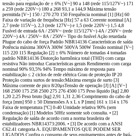
tensão para regulação de ± 6% [V~] 90 a 148 (rede 115/127V~) 171
a 259 (rede 220V~) 180 a 268 93,1 a 144,9 Máxima tensão
permitida [V~] 150 / 270 270 150 Frequência nominal [1] [Hz] 60
Faixa de variação de frequência [Hz] 57 a 63 Corrente nominal [A]
2,7 (rede 115V~), 2,3 (rede 127V~) e 1,5 (rede 220V~) 1,5 4,8
Fusível de entrada 6A / 250V~ (rede 115/127V~) 4A / 250V~ (rede
220V~) 4A / 250V~ 8A / 250V~ Tipo do fusível Ação retardada
Plugue do cabo de força Padrão NBR14136 Características de saída
Potência máxima 300VA 300W 500VA 500W Tensão nominal [V~]
115 220 115 Regulação [2] ± 6% Número de tomadas 4 tomadas
padrão NBR14136 Distorção harmônica total (THD) com carga
resistiva Não introduz Características gerais Rendimento com carga
nominal 90% 93,5% 94% Tempo máximo de resposta para
estabilização ≤ 2 ciclos de rede elétrica Grau de proteção IP 20
Proteção contra surtos de tensão:Máxima energia de surto [3]
Máxima corrente de pico 8/20μsTensão de operação [J] [A] [V~]
168 2500 175 258 2500 275 276 4500 175 Peso líquido [kg] 2,80
1,20 2,25 Peso bruto [kg] 2,91 1,31 2,36 Comprimento do cabo de
força [mm] 950 ± 50 Dimensões A x L x P [mm] 161 x 114 x 176
Faixa de temperatura [ºC] 0-40 Umidade relativa 90% (sem
condensação) [1] Modelos 50Hz somente sob consulta. • [2]
Regulação de saída de acordo com a norma brasileira de
estabilizadores NBR14373:2006. • [3] De acordo com a ANSI
C62.41 categoria A. EQUIPAMENTOS QUE PODEM SER
LIGADOS Confira o consumo de seus equipamentos antes de ligá-