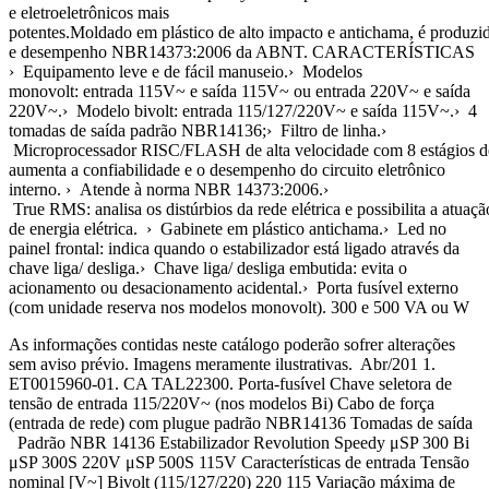
e eletroeletrônicos mais
potentes.Moldado em plástico de alto impacto e antichama, é produz
e desempenho NBR14373:2006 da ABNT. CARACTERÍSTICAS
› Equipamento leve e de fácil manuseio.› Modelos
monovolt: entrada 115V~ e saída 115V~ ou entrada 220V~ e saída
220V~.› Modelo bivolt: entrada 115/127/220V~ e saída 115V~.› 4
tomadas de saída padrão NBR14136;› Filtro de linha.›
Microprocessador RISC/FLASH de alta velocidade com 8 estágios de 
aumenta a confiabilidade e o desempenho do circuito eletrônico
interno. › Atende à norma NBR 14373:2006.›
True RMS: analisa os distúrbios da rede elétrica e possibilita a atua
de energia elétrica. › Gabinete em plástico antichama.› Led no
painel frontal: indica quando o estabilizador está ligado através da
chave liga/ desliga.› Chave liga/ desliga embutida: evita o
acionamento ou desacionamento acidental.› Porta fusível externo
(com unidade reserva nos modelos monovolt). 300 e 500 VA ou W
As informações contidas neste catálogo poderão sofrer alterações
sem aviso prévio. Imagens meramente ilustrativas. Abr/201 1.
ET0015960-01. CA TAL22300. Porta-fusível Chave seletora de
tensão de entrada 115/220V~ (nos modelos Bi) Cabo de força
(entrada de rede) com plugue padrão NBR14136 Tomadas de saída
Padrão NBR 14136 Estabilizador Revolution Speedy μSP 300 Bi
μSP 300S 220V μSP 500S 115V Características de entrada Tensão
nominal [V~] Bivolt (115/127/220) 220 115 Variação máxima de