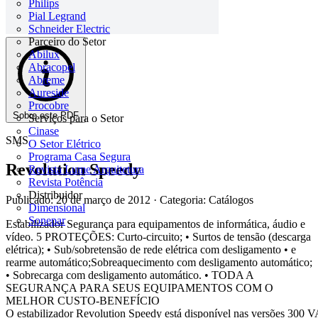
Philips
Pial Legrand
Schneider Electric
Parceiro do Setor
Abilux
Abracopel
Abreme
Aureside
Procobre
Sobre este PDF
Serviços para o Setor
Cinase
SMS
O Setor Elétrico
Programa Casa Segura
Revolution Speedy
Revista Lume Arquitetura
Revista Potência
Distribuidor
Publicado: 20 de março de 2012
· Categoria: Catálogos
Dimensional
Sonepar
Estabilizador Segurança para equipamentos de informática, áudio e
vídeo. 5 PROTEÇÕES: Curto-circuito; • Surtos de tensão (descarga
elétrica); • Sub/sobretensão de rede elétrica com desligamento • e
rearme automático;Sobreaquecimento com desligamento automático;
• Sobrecarga com desligamento automático. • TODA A
SEGURANÇA PARA SEUS EQUIPAMENTOS COM O
MELHOR CUSTO-BENEFÍCIO
O estabilizador Revolution Speedy está disponível nas versões 300 V