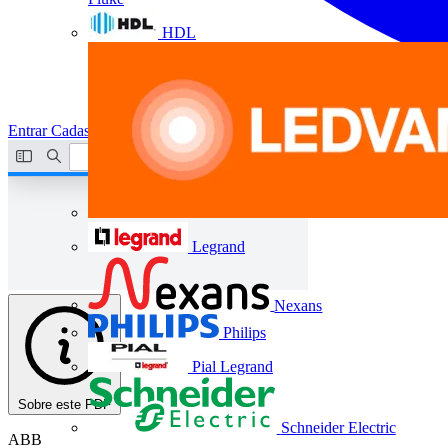
HDL
Entrar
Cadastrar
Legrand
Nexans
Philips
Pial Legrand
Sobre este PDF
Schneider Electric
ABB