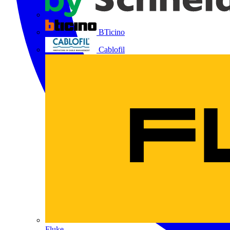
BTicino
Cablofil
Fluke