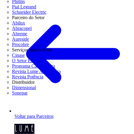
Philips
Pial Legrand
Schneider Electric
Parceiro do Setor
Abilux
Abracopel
Abreme
Aureside
Procobre
Serviços para o Setor
Cinase
O Setor Elétrico
Programa Casa Segura
Revista Lume Arquitetura
Revista Potência
Distribuidor
Dimensional
Sonepar
Voltar para Parceiros