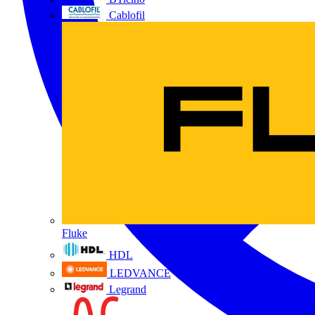
Cablofil
Fluke
HDL
LEDVANCE
Legrand