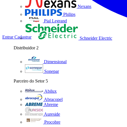
Nexans
Philips
Pial Legrand
Entrar
Cadastrar
Schneider Electric
Distribuidor
2
Dimensional
Sonepar
Parceiro do Setor
5
Abilux
Abracopel
Abreme
Aureside
Procobre