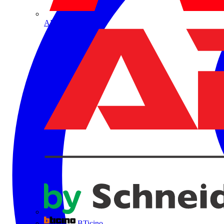
ABB
BTicino