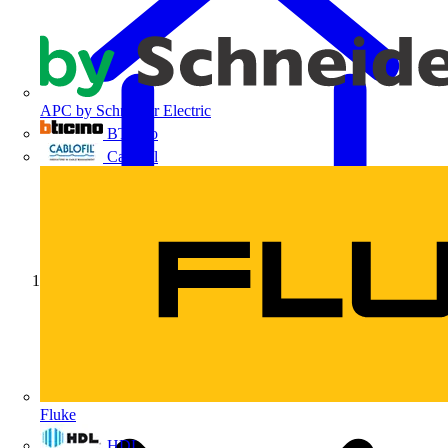
APC by Schneider Electric
BTicino
Cablofil
Início
Fluke
HDL