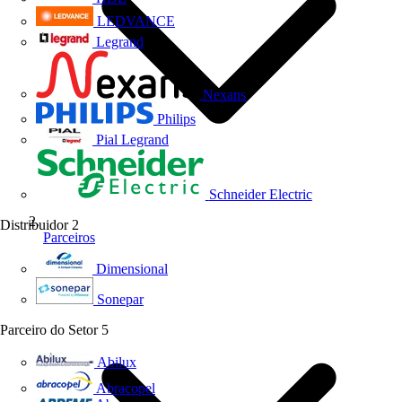
LEDVANCE
Legrand
Nexans
Philips
Pial Legrand
Schneider Electric
Distribuidor
2
Parceiros
Dimensional
Sonepar
Parceiro do Setor
5
Abilux
Abracopel