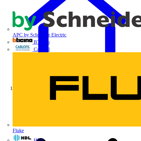
APC by Schneider Electric
BTicino
Cablofil
Início
Fluke
HDL