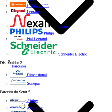
LEDVANCE
Legrand
Nexans
Philips
Pial Legrand
Schneider Electric
Distribuidor
2
Parceiros
Dimensional
Sonepar
Parceiro do Setor
5
Abilux
Abracopel