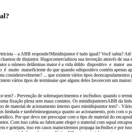
al?
icista – a ABB responde!Minidisjuntor é tudo igual? Você sabia? Até 1
 o chamou de disjuntor. Hugocomercializou sua invenção através de su
or o número delâminas maior é a vida útildo dispositivo e maior aseg
o é muito maiseficiente do que quando odispositivo contém apenas apro
nta consideravelmente? ... que existem vários tipos deencapsulamentos
stem vários tipos de terminaise que alguns deles favorecem um maiorco
or tem? - Prevenção de sobreaquecimentos e incêndios: quando o termin
uma fixação plena sem maus contatos. Os minidisjuntoresABB da linha 
po de material de acionamento interno queo minidisjsuntor tem? - Vá
r mais limitada e tambéminsegurança quanto ao acionamento, pois com o 
lico. Por que devo me preocupar com o tipo de material do encapsul
tor. Com isso cabia ao fabricante eleger o material com oqual encapsul
etem e gotejam, isso em casos maisextremos propaga incêndios e por i