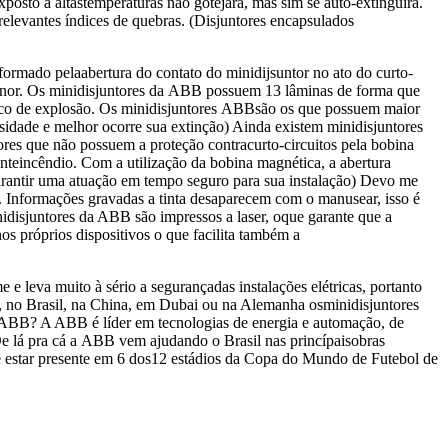
osto a altastemperaturas não gotejará, mas sim se auto-extinguirá.
relevantes índices de quebras. (Disjuntores encapsulados
 formado pelaabertura do contato do minidijsuntor no ato do curto-
 menor. Os minidisjuntores da ABB possuem 13 lâminas de forma que
risco de explosão. Os minidisjuntores ABBsão os que possuem maior
sidade e melhor ocorre sua extinção) Ainda existem minidisjuntores
res que não possuem a proteção contracurto-circuitos pela bobina
teincêndio. Com a utilização da bobina magnética, a abertura
garantir uma atuação em tempo seguro para sua instalação) Devo me
s. Informações gravadas a tinta desaparecem com o manusear, isso é
idisjuntores da ABB são impressos a laser, oque garante que a
 próprios dispositivos o que facilita também a
 leva muito à sério a segurançadas instalações elétricas, portanto
a, no Brasil, na China, em Dubai ou na Alemanha osminidisjuntores
 ABB? A ABB é líder em tecnologias de energia e automação, de
e lá pra cá a ABB vem ajudando o Brasil nas princípaisobras
de estar presente em 6 dos12 estádios da Copa do Mundo de Futebol de