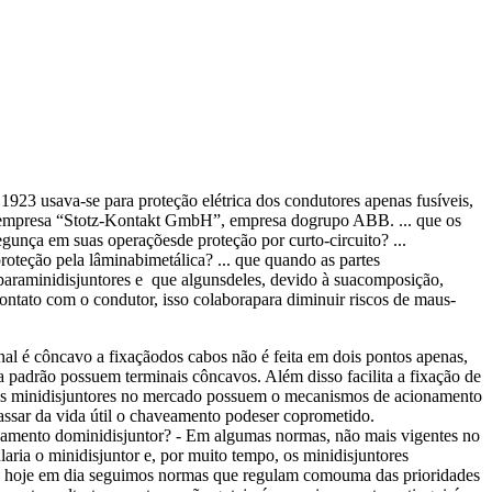
923 usava-se para proteção elétrica dos condutores apenas fusíveis,
a empresa “Stotz-Kontakt GmbH”, empresa dogrupo ABB. ... que os
unça em suas operaçõesde proteção por curto-circuito? ...
teção pela lâminabimetálica? ... que quando as partes
 paraminidisjuntores e que algunsdeles, devido à suacomposição,
ntato com o condutor, isso colaborapara diminuir riscos de maus-
al é côncavo a fixaçãodos cabos não é feita em dois pontos apenas,
padrão possuem terminais côncavos. Além disso facilita a fixação de
rios minidisjuntores no mercado possuem o mecanismos de acionamento
passar da vida útil o chaveamento podeser coprometido.
amento dominidisjuntor? - Em algumas normas, não mais vigentes no
aria o minidisjuntor e, por muito tempo, os minidisjuntores
sso hoje em dia seguimos normas que regulam comouma das prioridades