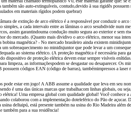
m material chamado termoplástico V0, este material garante que: se exp
s também são auto-extinguíveis, contudo,devido à sua rigidês possuem 
sulados em materiais rígidos podem quebrar)
câmara de extinção de arco elétrico é a responsável por conduzir o arco
uito simples, a cada intervalo entre as lâminas o arco sesubdivide num
b-arcos, assim garantindouma condução muito segura ao exterior e sem 
or do mercado. (Quanto mais dividivo o arco elétrico, menor sua inten
 bobina magnética? - No mercado brasileiro ainda existem minidisjunto
a um sobreaquecimento no minidisjuntor que pode levar a um consequen
dequada ao sistema elétrico. (A proteção magnética é necessária para 
o dispositivo de proteção elétrica devem estar sempre visíveis enítida
para limpeza, as informaçõespodem se desgastar ou desaparecer. Os min
 possuem códigos EAN (código de barras), tambémimpressos a laser nos
s pode estar em jogo! A ABB assume a qualidade que leva em seu nome e
 sendo é uma das únicas marcas que trabalhacom linhas globais, ou sej
ão elétrica! Uma empresa global com qualidade global! Você conhece a
uando colaborou com a implementação doteleférico do Pão de açucar. D
da usina deItaipú, está presente também na usina do Rio Madeira além 
de também para a sua residência!