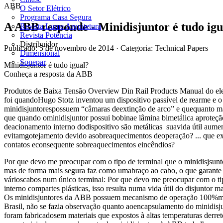
ABB
O Setor Elétrico
Programa Casa Segura
A ABB responde - Minidisjuntor é tudo igu
Revista Lume Arquitetura
Revista Potência
Distribuidor
Publicado: 5 de novembro de 2014
· Categoria: Technical Papers
Dimensional
Sonepar
Minidisjuntor é tudo igual?
Conheça a resposta da ABB
Produtos de Baixa Tensão Overview Din Rail Products Manual do eletr
foi quandoHugo Stotz inventou um dispositivo passível de rearme e
minidisjuntorespossuem “câmaras deextinção de arco” e quequanto mai
que quando ominidisjuntor possui bobinae lâmina bimetálica aproteçã
deacionamento interno dodispositivo são metálicas suavida útil aume
evitamgotejamento devido asobreaquecimentos deoperação? ... que exi
contatos econsequente sobreaquecimentos eincêndios?
Por que devo me preocupar com o tipo de terminal que o minidisjsunt
mas de forma mais segura faz como umabraço ao cabo, o que garante 
várioscabos num único terminal: Por que devo me preocupar com o ti
interno compartes plásticas, isso resulta numa vida útil do disjunto
Os minidisjuntores da ABB possuem mecanismo de operação 100%metá
Brasil, não se fazia observação quanto aoencapsulamento do minidisjun
foram fabricadosem materiais que expostos à altas temperaturas derr