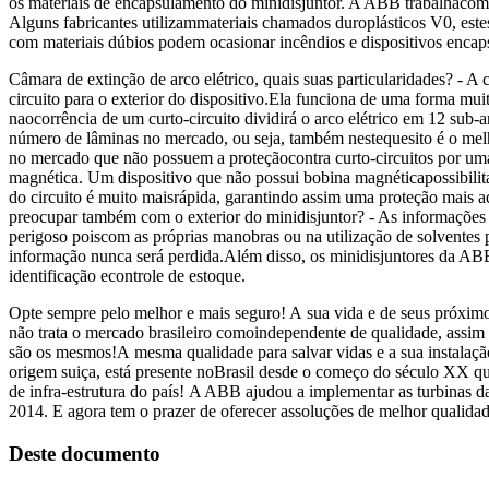
os materiais de encapsulamento do minidisjuntor. A ABB trabalhacom u
Alguns fabricantes utilizammateriais chamados duroplásticos V0, este
com materiais dúbios podem ocasionar incêndios e dispositivos encap
Câmara de extinção de arco elétrico, quais suas particularidades? - A 
circuito para o exterior do dispositivo.Ela funciona de uma forma m
naocorrência de um curto-circuito dividirá o arco elétrico em 12 su
número de lâminas no mercado, ou seja, também nestequesito é o melh
no mercado que não possuem a proteçãocontra curto-circuitos por uma
magnética. Um dispositivo que não possui bobina magnéticapossibilit
do circuito é muito maisrápida, garantindo assim uma proteção mais a
preocupar também com o exterior do minidisjuntor? - As informações d
perigoso poiscom as próprias manobras ou na utilização de solventes 
informação nunca será perdida.Além disso, os minidisjuntores da ABB
identificação econtrole de estoque.
Opte sempre pelo melhor e mais seguro! A sua vida e de seus próximo
não trata o mercado brasileiro comoindependente de qualidade, assim
são os mesmos!A mesma qualidade para salvar vidas e a sua instalaç
origem suiça, está presente noBrasil desde o começo do século XX q
de infra-estrutura do país! A ABB ajudou a implementar as turbinas 
2014. E agora tem o prazer de oferecer assoluções de melhor qualida
Deste documento