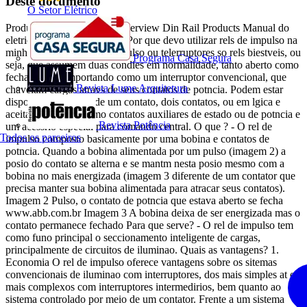
Deste documento
O Setor Elétrico
Produtos de Baixa Tenso Overview Din Rail Products Manual do
eletricista a ABB responde! Por que devo utilizar rels de impulso na
minha instalao? Rels de impulso ou telerruptores so rels biestveis, ou
Programa Casa Segura
seja, que assumem duas condies em normalidade, tanto aberto como
fechado, se comportando como um interruptor convencional, que
Revista Lume Arquitetura
chaveiam cargas atravs de seus contatos de potncia. Podem estar
dispostos nas verses de um contato, dois contatos, ou em lgica e
aceitam acessrios como contatos auxiliares de estado ou de potncia e
Revista Potência
um acessrio especial para comando central. O que ? - O rel de
Todos os parceiros
impulso composto basicamente por uma bobina e contatos de
potncia. Quando a bobina alimentada por um pulso (imagem 2) a
posio do contato se alterna e se mantm nesta posio mesmo com a
bobina no mais energizada (imagem 3 diferente de um contator que
precisa manter sua bobina alimentada para atracar seus contatos).
Imagem 2 Pulso, o contato de potncia que estava aberto se fecha
www.abb.com.br Imagem 3 A bobina deixa de ser energizada mas o
contato permanece fechado Para que serve? - O rel de impulso tem
como funo principal o seccionamento inteligente de cargas,
principalmente de circuitos de iluminao. Quais as vantagens? 1.
Economia O rel de impulso oferece vantagens sobre os sitemas
convencionais de iluminao com interruptores, dos mais simples at os
mais complexos com interruptores intermedirios, bem quanto ao
sistema controlado por meio de um contator. Frente a um sistema