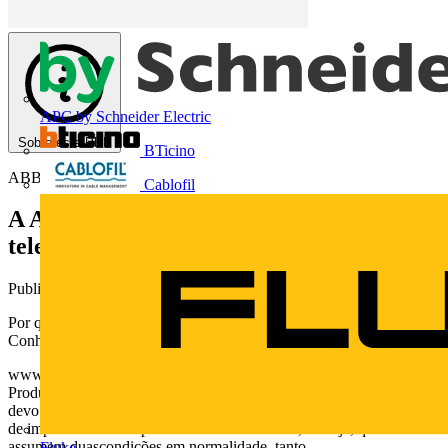
APC by Schneider Electric
Sobre este PDF
BTicino
ABB
Cablofil
A ABB responde - Por que utilizar
telerruptores?
Publicado: 5 de novembro de 2014
· Categoria: Technical Papers
Por que utilizar telerruptores?
Conheça a resposta da ABB
www.abb.com.br Produtos de Baixa Tensão Overview Din Rail
Products Manual do eletricista – a ABB responde!Por que
devo utilizar relés de impulso na minha instalação? Relés
de impulso ou telerruptores são relésbiestáveis, ou seja, que
assumem duascondições em normalidade, tanto
Fluke