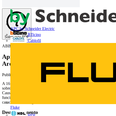
APC by Schneider Electric
BTicino
Sobre este PDF
Cablofil
ABB
Apresentação do webinar "Monitor de
Arco TVOC-2"
Publicado: 17 de março de 2016
· Categoria: White Papers
A 16.03.2016 a Voltimum e ABB realizaram o webinar técnico
sobre "Monitor de Arco TVOC-2". A agenda foi a seguinte: -
Causas e Consequências de acidentes com arco elétrico - Como
funciona o Monitor de arco - Exemplos de aplicação - Principais
características e argumentos.
Fluke
Deste documento
HDL