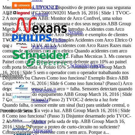
LEDVANCE
Monitor de Arco, TVOC-2 Dispositivo de proteo para sua segurana
ABB Group 1SFC170001N0201 March 16, 2016 | Slide 1 TVOC-
Legrand
2 A nova gerao da ABB: Monitor de Arco Confivel, uma soluo
simples e flexivel para sua segurana e dos seus negcios ABB Group
March 16, 2016 | Slide 2 Contedo Introduo Acidentes com Arco
Nexans
Eltrico Sobre o Monitor de Arco Segmento e exemplos de clientes
TVOC-2 Confivel, Flexvel e Simples Acidentes com Arco Eltrico O
Philips
que acontece? 12 kV, 40 kA Acidentes com Arco Razes Razes mais
Pial Legrand
comuns de acidentes com arco eltrico Quando acidentes com arco
ocorrem? 1. Erros humanos 25% 2. Falhas Mecnicas 3. Ms conexes
Painel com como operador ensaioem defrente arco 10% ao painel
Schneider Electric
com porta fechada 4. Poluio 65% 5. Animais ABB Group March
16, 2016 | Slide 5 sem o operador com o operador trabalhando nos
Distribuidor
2
Disjuntores ou Chaves Como isso funciona? Exemplo Bsico ABB
Group March 16, 2016 | Slide 6 Como isso funciona? (Passo1) Arco
detectado pelo sensor Luz = arco = falha. Sensores detectam quando
Dimensional
a luz est dentro do equipamento ABB Group March 16, 2016 | Slide
7 Como isso funciona? (Passo 2) TVOC-2 detecta a luz forte
Sonepar
Quando falha, o sensor emite um sinal (luz) para unidade central, o
monitor de arco. Eu vejo a luz. ABB Group March 16, 2016 | Slide
Parceiro do Setor
5
8 Como isso funciona? (Passo 3) Disjuntor desarmado pelo TVOC-
2 Abertura do disjuntor pela sada de trip. ABB Group March 16,
Abilux
2016 | Slide 9 Porque a proteo de curto-circuito no suficiente?
Abracopel
Comportamento da corrente com e sem arco. Porque a...