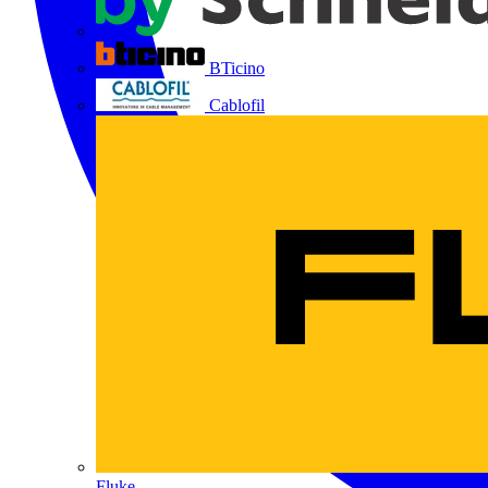
BTicino
Cablofil
Fluke