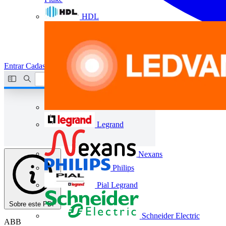
HDL
Entrar
Cadastrar
Legrand
Nexans
Philips
Pial Legrand
Sobre este PDF
Schneider Electric
ABB