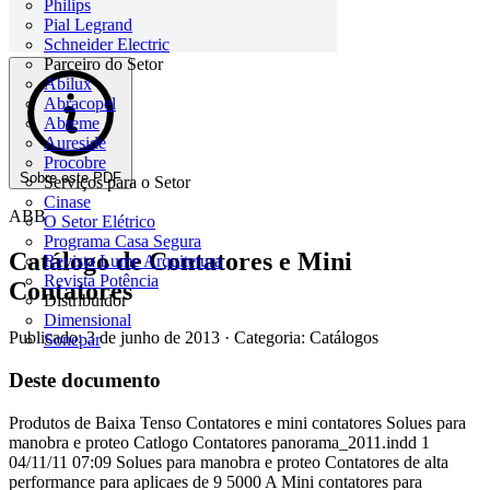
Philips
Pial Legrand
Schneider Electric
Parceiro do Setor
Abilux
Abracopel
Abreme
Aureside
Procobre
Sobre este PDF
Serviços para o Setor
Cinase
ABB
O Setor Elétrico
Programa Casa Segura
Catálogo de Contatores e Mini
Revista Lume Arquitetura
Revista Potência
Contatores
Distribuidor
Dimensional
Publicado: 3 de junho de 2013
· Categoria: Catálogos
Sonepar
Deste documento
Produtos de Baixa Tenso Contatores e mini contatores Solues para
manobra e proteo Catlogo Contatores panorama_2011.indd 1
04/11/11 07:09 Solues para manobra e proteo Contatores de alta
performance para aplicaes de 9 5000 A Mini contatores para