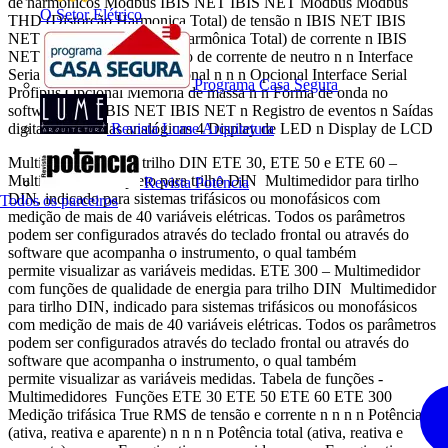
de harmônicos Modbus IBIS NET IBIS NET Modbus Modbus
O Setor Elétrico
THD (Distorção Harmonica Total) de tensão n IBIS NET IBIS
NET n n THD (Distorção Harmônica Total) de corrente n IBIS
NET IBIS NET n n Medição de corrente de neutro n n Interface
Serial RS485 Modbus Opcional n n n Opcional Interface Serial
Programa Casa Segura
Profibus Opcional Memória de massa n n Forma de onda no
software IBIS IBIS NET IBIS NET n Registro de eventos n Saídas
digitais 5 8 Saídas analógicas 4 Display de LED n Display de LCD
Revista Lume Arquitetura
Multimedidores para trilho DIN ETE 30, ETE 50 e ETE 60 –
Multimedidor completo para trilho DIN Multimedidor para tirlho
Revista Potência
DIN, indicado para sistemas trifásicos ou monofásicos com
Todos os parceiros
medição de mais de 40 variáveis elétricas. Todos os parâmetros
podem ser configurados através do teclado frontal ou através do
software que acompanha o instrumento, o qual também
permite visualizar as variáveis medidas. ETE 300 – Multimedidor
com funções de qualidade de energia para trilho DIN Multimedidor
para tirlho DIN, indicado para sistemas trifásicos ou monofásicos
com medição de mais de 40 variáveis elétricas. Todos os parâmetros
podem ser configurados através do teclado frontal ou através do
software que acompanha o instrumento, o qual também
permite visualizar as variáveis medidas. Tabela de funções -
Multimedidores Funções ETE 30 ETE 50 ETE 60 ETE 300
Medição trifásica True RMS de tensão e corrente n n n n Potência
(ativa, reativa e aparente) n n n n Potência total (ativa, reativa e