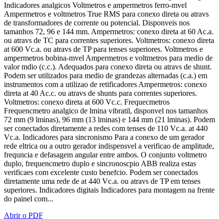
Indicadores analgicos Voltmetros e ampermetros ferro-mvel
Ampermetros e voltmetros True RMS para conexo direta ou atravs
de transformadores de corrente ou potencial. Disponveis nos
tamanhos 72, 96 e 144 mm. Ampermetros: conexo direta at 60 Ac.a.
ou atravs de TC para correntes superiores. Voltmetros: conexo direta
at 600 Vc.a. ou atravs de TP para tenses superiores. Voltmetros e
ampermetros bobina-mvel Ampermetros e voltmetros para medio de
valor mdio (c.c.). Adequados para conexo direta ou atravs de shunt.
Podem ser utilizados para medio de grandezas alternadas (c.a.) em
instrumentos com a utilizao de retificadores Ampermetros: conexo
direta at 40 Ac.c. ou atravs de shunts para correntes superiores.
Voltmetros: conexo direta at 600 Vc.c. Frequecmetros
Frequencmetro analgico de lmina vibratil, disponvel nos tamanhos
72 mm (9 lminas), 96 mm (13 lminas) e 144 mm (21 lminas). Podem
ser conectados diretamente a redes com tenses de 110 Vc.a. at 440
Vc.a. Indicadores para sincronismo Para a conexo de um gerador
rede eltrica ou a outro gerador indispensvel a verificao de amplitude,
frequncia e defasagem angular entre ambos. O conjunto voltmetro
duplo, frequencmetro duplo e sincronoscpio ABB realiza estas
verificaes com excelente custo benefcio. Podem ser conectados
diretamente uma rede de at 440 Vc.a. ou atravs de TP em tenses
superiores. Indicadores digitais Indicadores para montagem na frente
do painel com...
Abrir o PDF