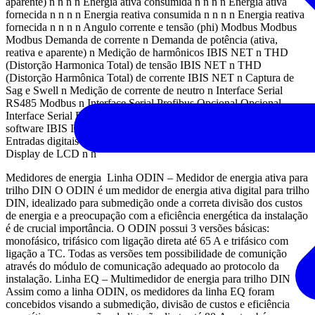
aparente) n n n n Energia ativa consumida n n n n Energia ativa
fornecida n n n n Energia reativa consumida n n n n Energia reativa
fornecida n n n n Angulo corrente e tensão (phi) Modbus Modbus
Modbus Demanda de corrente n Demanda de potência (ativa,
reativa e aparente) n Medição de harmônicos IBIS NET n THD
(Distorção Harmonica Total) de tensão IBIS NET n THD
(Distorção Harmônica Total) de corrente IBIS NET n Captura de
Sag e Swell n Medição de corrente de neutro n Interface Serial
RS485 Modbus n Interface Serial Profibus Opcional Opcional
Interface Serial DNP3 n n Memória de massa n n Forma de onda no
software IBIS IBIS NET n Registro de eventos n Oscilografia n
Entradas digitais 4 Entradas analógicas 4 Saídas digitais 2 2 2 4
Display de LCD n n
Medidores de energia Linha ODIN – Medidor de energia ativa para
trilho DIN O ODIN é um medidor de energia ativa digital para trilho
DIN, idealizado para submedição onde a correta divisão dos custos
de energia e a preocupação com a eficiência energética da instalação
é de crucial importância. O ODIN possui 3 versões básicas:
monofásico, trifásico com ligação direta até 65 A e trifásico com
ligação a TC. Todas as versões tem possibilidade de comunição
através do módulo de comunicação adequado ao protocolo da
instalação. Linha EQ – Multimedidor de energia para trilho DIN
Assim como a linha ODIN, os medidores da linha EQ foram
concebidos visando a submedição, divisão de custos e eficiência