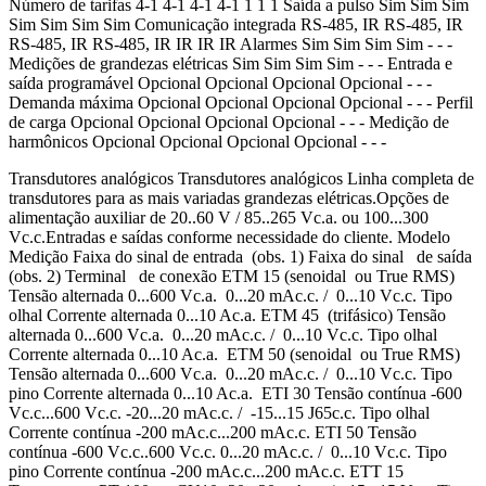
Número de tarifas 4-1 4-1 4-1 4-1 1 1 1 Saída a pulso Sim Sim Sim
Sim Sim Sim Sim Comunicação integrada RS-485, IR RS-485, IR
RS-485, IR RS-485, IR IR IR IR Alarmes Sim Sim Sim Sim - - -
Medições de grandezas elétricas Sim Sim Sim Sim - - - Entrada e
saída programável Opcional Opcional Opcional Opcional - - -
Demanda máxima Opcional Opcional Opcional Opcional - - - Perfil
de carga Opcional Opcional Opcional Opcional - - - Medição de
harmônicos Opcional Opcional Opcional Opcional - - -
Transdutores analógicos Transdutores analógicos Linha completa de
transdutores para as mais variadas grandezas elétricas.Opções de
alimentação auxiliar de 20..60 V / 85..265 Vc.a. ou 100...300
Vc.c.Entradas e saídas conforme necessidade do cliente. Modelo
Medição Faixa do sinal de entrada (obs. 1) Faixa do sinal de saída
(obs. 2) Terminal de conexão ETM 15 (senoidal ou True RMS)
Tensão alternada 0...600 Vc.a. 0...20 mAc.c. / 0...10 Vc.c. Tipo
olhal Corrente alternada 0...10 Ac.a. ETM 45 (trifásico) Tensão
alternada 0...600 Vc.a. 0...20 mAc.c. / 0...10 Vc.c. Tipo olhal
Corrente alternada 0...10 Ac.a. ETM 50 (senoidal ou True RMS)
Tensão alternada 0...600 Vc.a. 0...20 mAc.c. / 0...10 Vc.c. Tipo
pino Corrente alternada 0...10 Ac.a. ETI 30 Tensão contínua -600
Vc.c...600 Vc.c. -20...20 mAc.c. / -15...15 J65c.c. Tipo olhal
Corrente contínua -200 mAc.c...200 mAc.c. ETI 50 Tensão
contínua -600 Vc.c..600 Vc.c. 0...20 mAc.c. / 0...10 Vc.c. Tipo
pino Corrente contínua -200 mAc.c...200 mAc.c. ETT 15