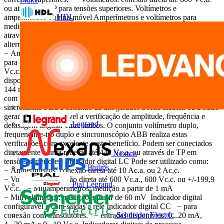
ou através de TP para tensões superiores. Voltímetros e
HDL
amperímetros bobina-móvel Amperímetros e voltímetros para
medição de valor médio (c.c.). Adequados para conexão direta ou
através de shunt. Podem ser utilizados para medição de grandezas
alternadas (c.a.) em ins-trumentos com a utilização de retificadores
− Amperímetros: conexão direta até 40 Ac.c. ou através de shunts
para correntes superiores. − Voltímetros: conexão direta até 600
Vc.c. Frequecímetros Frequencímetro analógico de lâmina vibratil,
disponível nos tamanhos 72 mm (9 lâminas), 96 mm (13 lâminas) e
144 mm (21 lâminas). Podem ser conectados diretamente a redes
com tensões de 110 Vc.a. até 440 Vc.a. Indicadores para
sincronismo Para a conexão de um gerador à rede elétrica ou a outro
gerador é indispensável a verificação de amplitude, frequência e
Legrand
defasagem angular entre ambos. O conjunto voltímetro duplo,
frequencíme-tro duplo e sincronoscópio ABB realiza estas
verificações com excelente custo benefício. Podem ser conectados
diretamente à uma rede de até 440 Vc.a. ou através de TP em
Nexans
tensões superiores. Indicador digital LC Pode ser utilizado como:
Philips
− Amperímetros: conexão direta até 10 Ac.a. ou 2 Ac.c.
− Voltímetros: conexão direta até 600 Vc.a., 600 Vc.c. ou +/-199,9
Pial Legrand
Vc.c. − Miliamperímetros: medição a partir de 1 mA
− Milivoltímetros: medição a partir de 60 mV Indicador digital
configuravel e com saidas a rele Indicador digital CC − para
Schneider Electric
conexão com transdutores. − entradas disponíveis: 0...20 mA,