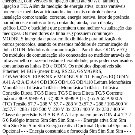
energética, com versões de ligação direta até 80 A e, também,
ligação a TC. Além da medição de energia ativa, outras variáveis
podem ser medidas adicionando ainda mais controle sobre a
instalação como: tensão, corrente, energia reativa, fator de potência,
harmônicos e muitos outros, contando, ainda, com display
gráfico LCD e backlight que permitem uma melhor visualização das
medições. Os medidores da linha EQ possuem comunição
MODBUS integrada e possuem flexibilidade para utilização de
outros protocolos, usando os mesmos módulos de comunicação da
linha ODIN. Módulos de comunicação – Para linhas ODIN e EQ
Os módulos de comunicação são conectados ao medidor através de
infravermelho e trazem bastante flexibilidade, pois podem ser usados
com ambas as linhas EQ e ODIN. Os módulos disponíveis são
Ethernet, M-BUS (meter-bus), RS232, GSM/GPRS,
LONWORKS, EIB/KNX e MODBUS RTU. Funções EQ ODIN
A41 A42 A43 A44 OD1365 OD4165 OD4110 Leitura Monofásica
Monofásica Trifásica Trifásica Monofásica Trifásica Trifásica
Conexão Direta TC/5 Direta TC/5 Direta Direta TC/5 Corrente
máxima 80 A 9999 A (TC) 80 A 9999 A (TC) 65 A 65 A 900 A
(TC) Tensão 57.7 - 288 V 57.7 - 288 V 3x57.7 - 288 / 100-500 V
3x57.7 - 288 / 100-500 V 230 V 3x 230 / 400 V 3x 230 / 400 V
Classe de precisão B B A B B A A Largura em polos DIN 4 4 7 7 2
6 6 Relógio interno Sim Sim Sim Sim - - - Energia ativa Sim Sim
Sim Sim Sim Sim Sim Energia reativa Opcional Opcional Opcional
Opcional - - - Energia consumida e fornecida Sim Sim Sim Sim - - -