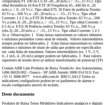
Temperatura PT 100 ou CU10 -20...20 mAc.c / -15...15 Vc.c Tipo
olhal Resistência 10 Km ETF 30 Frequência 45...440 Hz 0...20
mAc.c. / 0...10 Vc.c. Tipo olhal ETL 30 Fator de potência Tensão:
63 Vc.a....500 Vc.a -20...20 mAc.c. / -15...15 Vc.c. Tipo olhal
Corrente: 1 à 5 Ac.a ETP 30 Potência ativa Tensão: 63 Vc.a....500
Vc.a (obs.3) -20...20 mAc.c. / -15...15 Vc.c. Tipo olhal Corrente: 1
à 5 Ac.a ETQ 30 Potência reativa Tensão: 63 Vc.a....500 Vc.a
(obs.3) -20...20 mAc.c. / -15...15 Vc.c. Tipo olhal Corrente: 1 à 5
Ac.a Observações: 1 Estas faixas representam os valores mínimos
e máximos permitidos como sinal de entrada. Valores intermediários
sempre podem ser fabricados. 2 Estas faixas representam os valores
mínimos e máximos de sinais de saída que podem ser especificados
em cada linha de transdutor. Valores intermediários (ex. 1 V...5 V,
0...1 mA, 4...20 mA) sempre podem ser fabricados. 3 Para valores
superiores de tensão deve-se utilizar transformador de potencial (TP)
Contato ABB Ltda Produtos de Baixa TensãoAv. dos Autonomistas,
1496 06020-902 - Osasco - SP ABB Atende: 0800 014 9111 Fax:
+55 11 3688-9977 www.abb.com.br BRCC-04/12 Todos os
indicadores configuráveis podem ter os parâmetros de alarme e
escala configurados através do teclado.
Deste documento
Produtos de Baixa Tenso Medidores Indicadores analgicos e digitais