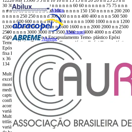
12220 HB 15300 5 5 n n 10 10 n n 15 15 n n 20 20 n n 25 25 n n
30 30 n n 40 40 n n 50 50 n n n n n n 60 60 n n n n n n 75 75 n n n
Abilux
n n n 80 80 n n n n n n 100 100 n n n n n 150 150 n n n n n 200 200
n n n n n 250 250 n n n n 300 300 n n n n 400 400 n n n n 500 500
n n n n 600 600 n n n n 800 800 n n n n n n 1000 1000 n n n n 1200
1200 n n n n 1500 1500 n n n 1600 1600 n n n 2000 2000 n n 2500
Abracopel
2500 n n n n 3000 3000 n n 3500 3500 n n 4000 4000 n n 4500
4500 n n 5000 5000 n n Encapsulamento Temo- plástico Epóxi
Abreme
Temo- plástico Temo- plástico Temo- plástico Epóxi Temo- plástico
Epóxi Temo- plástico Epóxi Epóxi Janela barra (mm) Barra
fixa Barra fixa 20 x 10 40 x 10 40 x 10 50 x 30 83 x 26 85 x 35 64
x 36 105 x 50 105 x 50 Diâmetro do cabo (mm) 20 30 30 45 50 134
134
Multimedidores frente de painel IDM 96 – Multimedidor com
excelente custo benefício Multimedidor para sistemas trifásicos ou
monofásicos com medição de mais de 40 variáveis elétricas. Possui
medição de harmônicas até a 63ª ordem, THD para corrente e
captura de forma de onda. Todos os parâmetros podem ser
configurados através do teclado frontal ou através do software que
acompanha o instrumento, o qual também permite visualizar as
variá-veis medidas, harmônicas e a forma de onda. IDM G5 –
Multimedidor com display gráfico Multimedidor para sistemas
trifásicos ou monofásicos com medição de mais de 60
variáveis elétricas. Possui display de LCD com backlight e gráfico