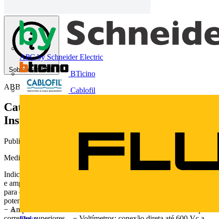
APC by Schneider Electric
Sobre este PDF
BTicino
ABB
Cablofil
Catálogo de Medidores de Energia e
Instrumentação Elétrica
Publicado: 3 de junho de 2013
· Categoria: Catálogos
Medidores Produtos de Baixa Tensão
Indicadores analógicos e digitais Indicadores analógicos Voltímetros
e amperímetros ferro-móvel Amperímetros e voltímetros True RMS
para conexão direta ou através de transformadores de corrente ou
potencial. Disponíveis nos tamanhos 72, 96 e 144 mm.
− Amperímetros: conexão direta até 60 Ac.a. ou através de TC para
correntes superiores. − Voltímetros: conexão direta até 600 Vc.a.
Fluke