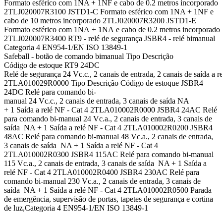
Formato esférico com 1NA + 1NF e cabo de 0.2 metros incorporado
2TLJ020007R3100 JSTD1-C Formato esférico com 1NA + 1NF e
cabo de 10 metros incorporado 2TLJ020007R3200 JSTD1-E
Formato esférico com 1NA + 1NA e cabo de 0.2 metros incorporado
2TLJ020007R3400 RT9 - relé de segurança JSBR4 - relé bimanual
Categoria 4 EN954-1/EN ISO 13849-1
Safeball - botão de comando bimanual Tipo Descrição
Código de estoque RT9 24DC
Relé de segurança 24 Vc.c., 2 canais de entrada, 2 canais de saída a 
2TLA010029R0000 Tipo Descrição Código de estoque JSBR4
24DC Relé para comando bi-
manual 24 Vc.c., 2 canais de entrada, 3 canais de saída NA
+ 1 Saída a relé NF - Cat 4 2TLA010002R0000 JSBR4 24AC Relé
para comando bi-manual 24 Vc.a., 2 canais de entrada, 3 canais de
saída NA + 1 Saída a relé NF - Cat 4 2TLA010002R0200 JSBR4
48AC Relé para comando bi-manual 48 Vc.a., 2 canais de entrada,
3 canais de saída NA + 1 Saída a relé NF - Cat 4
2TLA010002R0300 JSBR4 115AC Relé para comando bi-manual
115 Vc.a., 2 canais de entrada, 3 canais de saída NA + 1 Saída a
relé NF - Cat 4 2TLA010002R0400 JSBR4 230AC Relé para
comando bi-manual 230 Vc.a., 2 canais de entrada, 3 canais de
saída NA + 1 Saída a relé NF - Cat 4 2TLA010002R0500 Parada
de emergência, supervisão de portas, tapetes de segurança e cortina
de luz,Categoria 4 EN954-1/EN ISO 13849-1