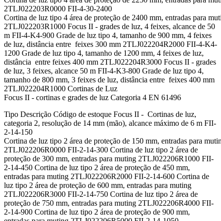
2TLJ022203R0000 FII-4-30-2400
Cortina de luz tipo 4 área de proteção de 2400 mm, entradas para mut
2TLJ022203R1000 Focus II - grades de luz, 4 feixes, alcance de 50
m FII-4-K4-900 Grade de luz tipo 4, tamanho de 900 mm, 4 feixes
de luz, distância entre feixes 300 mm 2TLJ022204R2000 FII-4-K4-
1200 Grade de luz tipo 4, tamanho de 1200 mm, 4 feixes de luz,
distância entre feixes 400 mm 2TLJ022204R3000 Focus II - grades
de luz, 3 feixes, alcance 50 m FII-4-K3-800 Grade de luz tipo 4,
tamanho de 800 mm, 3 feixes de luz, distância entre feixes 400 mm
2TLJ022204R1000 Cortinas de Luz
Focus II - cortinas e grades de luz Categoria 4 EN 61496
Tipo Descrição Código de estoque Focus II - Cortinas de luz,
categoria 2, resolução de 14 mm (mão), alcance máximo de 6 m FII-
2-14-150
Cortina de luz tipo 2 área de proteção de 150 mm, entradas para muti
2TLJ022206R0000 FII-2-14-300 Cortina de luz tipo 2 área de
proteção de 300 mm, entradas para muting 2TLJ022206R1000 FII-
2-14-450 Cortina de luz tipo 2 área de proteção de 450 mm,
entradas para muting 2TLJ022206R2000 FII-2-14-600 Cortina de
luz tipo 2 área de proteção de 600 mm, entradas para muting
2TLJ022206R3000 FII-2-14-750 Cortina de luz tipo 2 área de
proteção de 750 mm, entradas para muting 2TLJ022206R4000 FII-
2-14-900 Cortina de luz tipo 2 área de proteção de 900 mm,
entradas para muting 2TLJ022206R5000 FII-2-14-1050