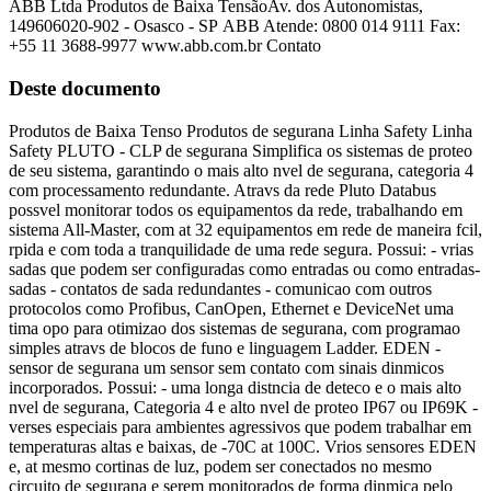
ABB Ltda Produtos de Baixa TensãoAv. dos Autonomistas,
149606020-902 - Osasco - SP ABB Atende: 0800 014 9111 Fax:
+55 11 3688-9977 www.abb.com.br Contato
Deste documento
Produtos de Baixa Tenso Produtos de segurana Linha Safety Linha
Safety PLUTO - CLP de segurana Simplifica os sistemas de proteo
de seu sistema, garantindo o mais alto nvel de segurana, categoria 4
com processamento redundante. Atravs da rede Pluto Databus
possvel monitorar todos os equipamentos da rede, trabalhando em
sistema All-Master, com at 32 equipamentos em rede de maneira fcil,
rpida e com toda a tranquilidade de uma rede segura. Possui: - vrias
sadas que podem ser configuradas como entradas ou como entradas-
sadas - contatos de sada redundantes - comunicao com outros
protocolos como Profibus, CanOpen, Ethernet e DeviceNet uma
tima opo para otimizao dos sistemas de segurana, com programao
simples atravs de blocos de funo e linguagem Ladder. EDEN -
sensor de segurana um sensor sem contato com sinais dinmicos
incorporados. Possui: - uma longa distncia de deteco e o mais alto
nvel de segurana, Categoria 4 e alto nvel de proteo IP67 ou IP69K -
verses especiais para ambientes agressivos que podem trabalhar em
temperaturas altas e baixas, de -70C at 100C. Vrios sensores EDEN
e, at mesmo cortinas de luz, podem ser conectados no mesmo
circuito de segurana e serem monitorados de forma dinmica pelo