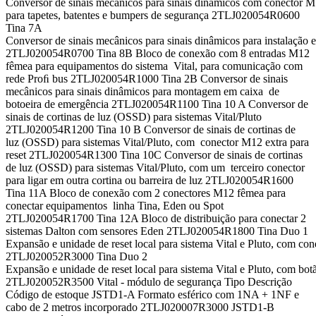
Conversor de sinais mecânicos para sinais dinâmicos com conector
para tapetes, batentes e bumpers de segurança 2TLJ020054R0600
Tina 7A
Conversor de sinais mecânicos para sinais dinâmicos para instalação 
2TLJ020054R0700 Tina 8B Bloco de conexão com 8 entradas M12
fêmea para equipamentos do sistema Vital, para comunicação com
rede Proﬁ bus 2TLJ020054R1000 Tina 2B Conversor de sinais
mecânicos para sinais dinâmicos para montagem em caixa de
botoeira de emergência 2TLJ020054R1100 Tina 10 A Conversor de
sinais de cortinas de luz (OSSD) para sistemas Vital/Pluto
2TLJ020054R1200 Tina 10 B Conversor de sinais de cortinas de
luz (OSSD) para sistemas Vital/Pluto, com conector M12 extra para
reset 2TLJ020054R1300 Tina 10C Conversor de sinais de cortinas
de luz (OSSD) para sistemas Vital/Pluto, com um terceiro conector
para ligar em outra cortina ou barreira de luz 2TLJ020054R1600
Tina 11A Bloco de conexão com 2 conectores M12 fêmea para
conectar equipamentos linha Tina, Eden ou Spot
2TLJ020054R1700 Tina 12A Bloco de distribuição para conectar 2
sistemas Dalton com sensores Eden 2TLJ020054R1800 Tina Duo 1
Expansão e unidade de reset local para sistema Vital e Pluto, com cone
2TLJ020052R3000 Tina Duo 2
Expansão e unidade de reset local para sistema Vital e Pluto, com bot
2TLJ020052R3500 Vital - módulo de segurança Tipo Descrição
Código de estoque JSTD1-A Formato esférico com 1NA + 1NF e
cabo de 2 metros incorporado 2TLJ020007R3000 JSTD1-B