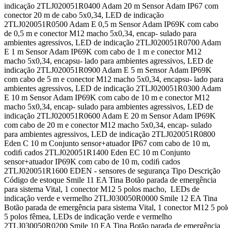
indicação 2TLJ020051R0400 Adam 20 m Sensor Adam IP67 com
conector 20 m de cabo 5x0,34, LED de indicação
2TLJ020051R0500 Adam E 0,5 m Sensor Adam IP69K com cabo
de 0,5 m e conector M12 macho 5x0,34, encap- sulado para
ambientes agressivos, LED de indicação 2TLJ020051R0700 Adam
E 1 m Sensor Adam IP69K com cabo de 1 m e conector M12
macho 5x0,34, encapsu- lado para ambientes agressivos, LED de
indicação 2TLJ020051R0900 Adam E 5 m Sensor Adam IP69K
com cabo de 5 m e conector M12 macho 5x0,34, encapsu- lado para
ambientes agressivos, LED de indicação 2TLJ020051R0300 Adam
E 10 m Sensor Adam IP69K com cabo de 10 m e conector M12
macho 5x0,34, encap- sulado para ambientes agressivos, LED de
indicação 2TLJ020051R0600 Adam E 20 m Sensor Adam IP69K
com cabo de 20 m e conector M12 macho 5x0,34, encap- sulado
para ambientes agressivos, LED de indicação 2TLJ020051R0800
Eden C 10 m Conjunto sensor+atuador IP67 com cabo de 10 m,
codiﬁ cados 2TLJ020051R1400 Eden EC 10 m Conjunto
sensor+atuador IP69K com cabo de 10 m, codiﬁ cados
2TLJ020051R1600 EDEN - sensores de segurança Tipo Descrição
Código de estoque Smile 11 EA Tina Botão parada de emergência
para sistema Vital, 1 conector M12 5 polos macho, LEDs de
indicação verde e vermelho 2TLJ030050R0000 Smile 12 EA Tina
Botão parada de emergência para sistema Vital, 1 conector M12 5 p
5 polos fêmea, LEDs de indicação verde e vermelho
2TLJ030050R0200 Smile 10 EA Tina Botão parada de emergência