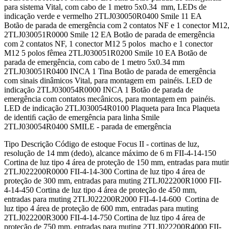
para sistema Vital, com cabo de 1 metro 5x0.34 mm, LEDs de
indicação verde e vermelho 2TLJ030050R0400 Smile 11 EA
Botão de parada de emergência com 2 contatos NF e 1 conector M12
2TLJ030051R0000 Smile 12 EA Botão de parada de emergência
com 2 contatos NF, 1 conector M12 5 polos macho e 1 conector
M12 5 polos fêmea 2TLJ030051R0200 Smile 10 EA Botão de
parada de emergência, com cabo de 1 metro 5x0.34 mm
2TLJ030051R0400 INCA 1 Tina Botão de parada de emergência
com sinais dinâmicos Vital, para montagem em painéis. LED de
indicação 2TLJ030054R0000 INCA 1 Botão de parada de
emergência com contatos mecânicos, para montagem em painéis.
LED de indicação 2TLJ030054R0100 Plaqueta para Inca Plaqueta
de identiﬁ cação de emergência para linha Smile
2TLJ030054R0400 SMILE - parada de emergência
Tipo Descrição Código de estoque Focus II - cortinas de luz,
resolução de 14 mm (dedo), alcance máximo de 6 m FII-4-14-150
Cortina de luz tipo 4 área de proteção de 150 mm, entradas para muti
2TLJ022200R0000 FII-4-14-300 Cortina de luz tipo 4 área de
proteção de 300 mm, entradas para muting 2TLJ022200R1000 FII-
4-14-450 Cortina de luz tipo 4 área de proteção de 450 mm,
entradas para muting 2TLJ022200R2000 FII-4-14-600 Cortina de
luz tipo 4 área de proteção de 600 mm, entradas para muting
2TLJ022200R3000 FII-4-14-750 Cortina de luz tipo 4 área de
proteção de 750 mm, entradas para muting 2TLJ022200R4000 FII-