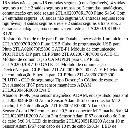
16 saídas não seguras/16 entradas seguras (con- figuráveis), 4 saídas
seguras a relé e 2 saídas seguras a transistor, 3 entradas analógicas,
comunicação em rede segura 2TLA020070R1700 Pluto S46-6 Com
24 entradas seguras, 16 saídas não seguras/16 entradas seguras (con-
figuráveis), 4 saídas seguras a relé e 2 saídas seguras a transistor, 3
entradas analógicas, não comunica em rede 2TLA020070R1800
R120
Resistor de ﬁ m de rede para Pluto Databus, necessário 1 no ínicio e o
2TLA020070R2200 Pluto USB Cabo de programação USB para
Pluto 2TLA020070R5800 GATE-P1 Módulo de comunicação
PROFIBUS-DP para CLP Pluto 2TLA020070R7000 GATE-C1
Módulo de comunicação CANOPEN para CLP Pluto
2TLA020070R7100 GATE-D1 Módulo de comunicação
DeviceNet para CLP Pluto 2TLA020070R7200 GATE-E1 Módulo
de comunicação Ethernet para CLPPluto 2TLA020070R7300
PLUTO - CLP de segurança Tipo Descrição Código de estoque
Eva Atuador IP67 para sensor magnético ADAM
2TLJ020046R0000 Eva E
Atuador IP69K para sensor magnético ADAM, encapsulado para ambi
2TLJ020046R0600 Adam Sensor Adam IP67 com conector M12
macho, LED de indicação 2TLJ020051R0000 Adam 0,5 m
Sensor Adam IP67 com cabo de 0,5 m e conector M12 macho 5x0,34
2TLJ020051R2000 Adam 3 m Sensor Adam IP67 com cabo de 3 m
de cabo 5x0,34, LED de indicação 2TLJ020051R0200 Adam 10 m
Sensor Adam IP67 com cabo de 10 m de cabo 5x0,34, LED de