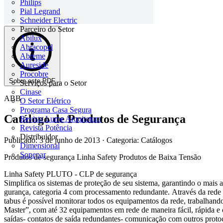
Philips
Pial Legrand
Schneider Electric
Parceiro do Setor
Abilux
Abracopel
Abreme
Aureside
Procobre
Sobre este PDF
Serviços para o Setor
Cinase
ABB
O Setor Elétrico
Programa Casa Segura
Catálogo de Produtos de Segurança
Revista Lume Arquitetura
Revista Potência
Distribuidor
Publicado: 3 de junho de 2013
· Categoria: Catálogos
Dimensional
Sonepar
Produtos de segurança Linha Safety Produtos de Baixa Tensão
Linha Safety PLUTO - CLP de segurança
Simplifica os sistemas de proteção de seu sistema, garantindo o mais al
gurança, categoria 4 com processamento redundante. Através da r
tabus é possível monitorar todos os equipamentos da rede, trabalhand
Master”, com até 32 equipamentos em rede de maneira fácil, rápida e
saídas- contatos de saída redundantes- comunicação com outros pro