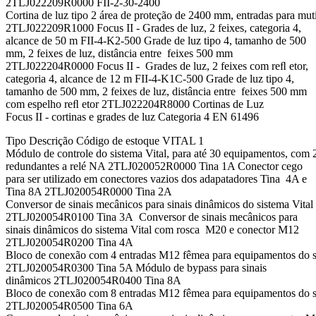
2TLJ022209R0000 FII-2-30-2400
Cortina de luz tipo 2 área de proteção de 2400 mm, entradas para mut
2TLJ022209R1000 Focus II - Grades de luz, 2 feixes, categoria 4,
alcance de 50 m FII-4-K2-500 Grade de luz tipo 4, tamanho de 500
mm, 2 feixes de luz, distância entre feixes 500 mm
2TLJ022204R0000 Focus II - Grades de luz, 2 feixes com reﬂ etor,
categoria 4, alcance de 12 m FII-4-K1C-500 Grade de luz tipo 4,
tamanho de 500 mm, 2 feixes de luz, distância entre feixes 500 mm
com espelho reﬂ etor 2TLJ022204R8000 Cortinas de Luz
Focus II - cortinas e grades de luz Categoria 4 EN 61496
Tipo Descrição Código de estoque VITAL 1
Módulo de controle do sistema Vital, para até 30 equipamentos, com 
redundantes a relé NA 2TLJ020052R0000 Tina 1A Conector cego
para ser utilizado em conectores vazios dos adapatadores Tina 4A e
Tina 8A 2TLJ020054R0000 Tina 2A
Conversor de sinais mecânicos para sinais dinâmicos do sistema Vita
2TLJ020054R0100 Tina 3A Conversor de sinais mecânicos para
sinais dinâmicos do sistema Vital com rosca M20 e conector M12
2TLJ020054R0200 Tina 4A
Bloco de conexão com 4 entradas M12 fêmea para equipamentos do s
2TLJ020054R0300 Tina 5A Módulo de bypass para sinais
dinâmicos 2TLJ020054R0400 Tina 8A
Bloco de conexão com 8 entradas M12 fêmea para equipamentos do s
2TLJ020054R0500 Tina 6A