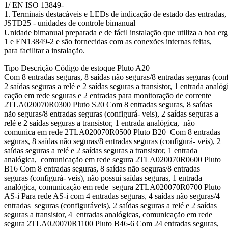
1/ EN ISO 13849-
1. Terminais destacáveis e LEDs de indicação de estado das entradas
JSTD25 - unidades de controle bimanual
Unidade bimanual preparada e de fácil instalação que utiliza a boa e
1 e EN13849-2 e são fornecidas com as conexões internas feitas,
para facilitar a instalação.
Tipo Descrição Código de estoque Pluto A20
Com 8 entradas seguras, 8 saídas não seguras/8 entradas seguras (con
2 saídas seguras a relé e 2 saídas seguras a transistor, 1 entrada analó
cação em rede seguras e 2 entradas para monitoração de corrente
2TLA020070R0300 Pluto S20 Com 8 entradas seguras, 8 saídas
não seguras/8 entradas seguras (configurá- veis), 2 saídas seguras a
relé e 2 saídas seguras a transistor, 1 entrada analógica, não
comunica em rede 2TLA020070R0500 Pluto B20 Com 8 entradas
seguras, 8 saídas não seguras/8 entradas seguras (configurá- veis), 2
saídas seguras a relé e 2 saídas seguras a transistor, 1 entrada
analógica, comunicação em rede segura 2TLA020070R0600 Pluto
B16 Com 8 entradas seguras, 8 saídas não seguras/8 entradas
seguras (configurá- veis), não possui saídas seguras, 1 entrada
analógica, comunicação em rede segura 2TLA020070R0700 Pluto
AS-i Para rede AS-i com 4 entradas seguras, 4 saídas não seguras/4
entradas seguras (configuráveis), 2 saídas seguras a relé e 2 saídas
seguras a transistor, 4 entradas analógicas, comunicação em rede
segura 2TLA020070R1100 Pluto B46-6 Com 24 entradas seguras,