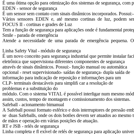
É uma ótima opção para otimização dos sistemas de segurança, com p
EDEN - sensor de segurança
É um sensor sem contato com sinais dinâmicos incorporados. Possui:
Vários sensores EDEN e, até mesmo cortinas de luz, podem ser con
FOCUS II - cortinas e grades de Luz
Tem a função de segurança para aplicações onde é fundamental prot
Smile - parada de emergência
Atende a necessidade de uma parada de emergência pequena. O tamanh
Linha Safety Vital - módulo de segurança
É um novo conceito para segurança industrial que permite instalar fa
eletrônica que supervisiona diferentes componentes de segurança
através de sinais dinâmicos. Possui:- função manual ou automática
opcional - reset supervisionado- saídas de segurança- dupla saída de
informação para indicação de reposição e informações para um
CLP- terminais destacáveis para simpliﬁ car a resolução de
problemas e a substituição do
módulo. Com o sistema VITAL é possível interligar num mesmo módulo
assim, custos, tempo de montagem e comissionamento dos sistemas.
Safeball - acionamento bimanual
A Safeball possui formato esférico e dois interruptores de pressão
se duas Safeballs, onde os dois botões devem ser atuados ao mesmo temp
de mãos e operação em várias posições de atuação.
RT e JSB - relés de segurança
Linha completa e ﬂ exível de relés de segurança para aplicação univ