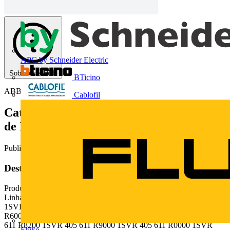
APC by Schneider Electric
Sobre este PDF
BTicino
ABB
Cablofil
Catálogo de Produtos Eletrônicos e Relés
de Interface
Publicado: 3 de junho de 2013
· Categoria: Catálogos
Deste documento
Produtos de Baixa Tenso Produtos eletrnicos e rels de interface
Linhas CR, R500 e R600 Rels de interface plugveis Linha CR-M
1SVR 405 611 R4000 1SVR 405 611 R1000 1SVR 405 611
R6000 1SVR 405 611 R4200 1SVR 405 611 R8000 1SVR 405
611 R8200 1SVR 405 611 R9000 1SVR 405 611 R0000 1SVR
Fluke