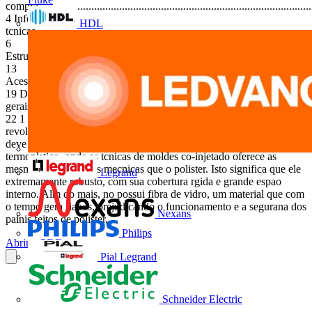
compra...................................................................................................
4 Informaes
HDL
tcnicas...................................................................................................
6
Estrutura.................................................................................................
13
Acessrios................................................................................................
19 Dimenses
gerais.....................................................................................................
22 1 Painis Gemini Introduo A linha Gemini da ABB SACE est
revolucionando o mercado de painis eltricos de baixa tenso. Isto se
deve ao fato de ser o primeiro painel fabricado com material
termoplstico, onde as tcnicas de moldes co-injetado oferece as
mesmas caractersticas mecnicas que o polister. Isto significa que ele
Legrand
extremamente robusto, com sua cobertura rgida e grande espao
interno. Alm do mais, no possui fibra de vidro, um material que com
o tempo gera fiapos, prejudicando o funcionamento e a segurana dos
Nexans
painis feitos de polister,...
Philips
Abrir o PDF
Pial Legrand
Schneider Electric