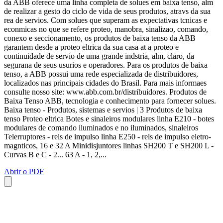
da ABB oferece uma linha completa de solues em baixa tenso, alm
de realizar a gesto do ciclo de vida de seus produtos, atravs da sua
rea de servios. Com solues que superam as expectativas tcnicas e
econmicas no que se refere proteo, manobra, sinalizao, comando,
conexo e seccionamento, os produtos de baixa tenso da ABB
garantem desde a proteo eltrica da sua casa at a proteo e
continuidade de servio de uma grande indstria, alm, claro, da
segurana de seus usurios e operadores. Para os produtos de baixa
tenso, a ABB possui uma rede especializada de distribuidores,
localizados nas principais cidades do Brasil. Para mais informaes
consulte nosso site: www.abb.com.br/distribuidores. Produtos de
Baixa Tenso ABB, tecnologia e conhecimento para fornecer solues.
Baixa tenso - Produtos, sistemas e servios | 3 Produtos de baixa
tenso Proteo eltrica Botes e sinaleiros modulares linha E210 - botes
modulares de comando iluminados e no iluminados, sinaleiros
Telerruptores - rels de impulso linha E250 - rels de impulso eletro-
magnticos, 16 e 32 A Minidisjuntores linhas SH200 T e SH200 L -
Curvas B e C - 2... 63 A - 1, 2,...
Abrir o PDF