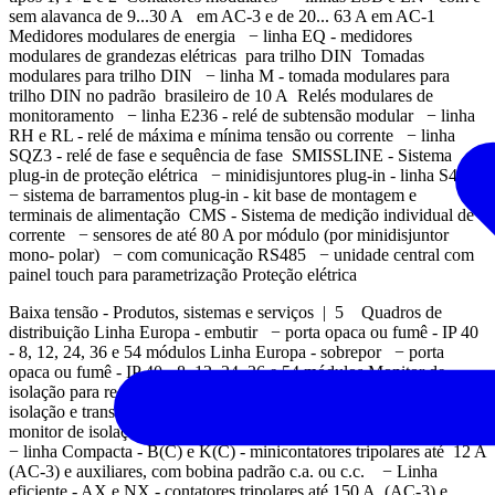
sem alavanca de 9...30 A em AC-3 e de 20... 63 A em AC-1
Medidores modulares de energia − linha EQ - medidores
modulares de grandezas elétricas para trilho DIN Tomadas
modulares para trilho DIN − linha M - tomada modulares para
trilho DIN no padrão brasileiro de 10 A Relés modulares de
monitoramento − linha E236 - relé de subtensão modular − linha
RH e RL - relé de máxima e mínima tensão ou corrente − linha
SQZ3 - relé de fase e sequência de fase SMISSLINE - Sistema
plug-in de proteção elétrica − minidisjuntores plug-in - linha S400
− sistema de barramentos plug-in - kit base de montagem e
terminais de alimentação CMS - Sistema de medição individual de
corrente − sensores de até 80 A por módulo (por minidisjuntor
mono- polar) − com comunicação RS485 − unidade central com
painel touch para parametrização Proteção elétrica
Baixa tensão - Produtos, sistemas e serviços | 5 Quadros de
distribuição Linha Europa - embutir − porta opaca ou fumê - IP 40
- 8, 12, 24, 36 e 54 módulos Linha Europa - sobrepor − porta
opaca ou fumê - IP 40 - 8, 12, 24, 36 e 54 módulos Monitor de
isolação para redes IT Contatores − linha Isoltester - monitor de
isolação e transformação para sistemas IT médicos − inha ISL -
monitor de isolação e transformação para siste- mas IT industriais
− linha Compacta - B(C) e K(C) - minicontatores tripolares até 12 A
(AC-3) e auxiliares, com bobina padrão c.a. ou c.c. − Linha
eficiente - AX e NX - contatores tripolares até 150 A (AC-3) e