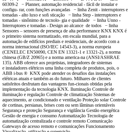
60309-2 − Planner, automação residencial - fácil de instalar e
configu- rar, com funções avançadas − linha Zenit - interruptores e
tomadas - alto luxo e soﬁ sticação − linha Step - interruptores e
tomadas - sinônimo de tecnolo- gia e qualidade − linha Unno -
Interruptores e tomadas - Design ao alcance de todos − linha
Sensores – sensores de presença de alta performance KNX KNX é
o primeiro sistema normatizado, em escala mundial, para a
automação de edifícios prediais e residenciais, de acordo com a
norma internacional (ISO/IEC 14543-3), a norma europeia
(CENELEC EN50090, CEN EN 13321-1 e 13321-2), a norma
chinesa (GB/Z 20965) e a norma america-na (ANSI/ASHRAE
135). ABB oferece aos projetistas, integradores de sistemas
e instaladores elétricos uma linha completa de produtos, pois, o
ABB i-bus ® KNX pode atender os desafios das instalações
elétricas atuais e também as do futuro. Milhares de clientes
satisfeitos desfrutam das vantagens fun-cionais obtidas pela
implementação da tecnologia KNX. Iluminação Controle de
iluminação e regulação Controle de climatização Sistemas de
aquecimento, ar condicionado e ventilação Proteção solar Controle
de cortinas, persianas, brises com ou sem lâminas orientáveis
Segurança e proteção Segurança e vigilância Gestão energética
Gestão de energia e consumo Automatização Tecnologia de
automatização centralizada e controle remoto Comunicação
Gateways de acesso remoto e comunicações Funcionamento
Visualização, utilização e supervisão