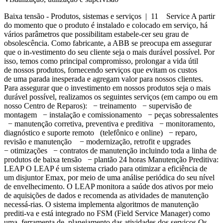
Baixa tensão - Produtos, sistemas e serviços | 11 Service A partir
do momento que o produto é instalado e colocado em serviço, há
vários parâmetros que possibilitam estabele-cer seu grau de
obsolescência. Como fabricante, a ABB se preocupa em assegurar
que o in-vestimento do seu cliente seja o mais durável possível. Por
isso, temos como principal compromisso, prolongar a vida útil
de nossos produtos, fornecendo serviços que evitam os custos
de uma parada inesperada e agregam valor para nossos clientes.
Para assegurar que o investimento em nossos produtos seja o mais
durável possível, realizamos os seguintes serviços (em campo ou em
nosso Centro de Reparos): − treinamento − supervisão de
montagem − instalação e comissionamento − peças sobressalentes
− manutenção corretiva, preventiva e preditiva − monitoramento,
diagnóstico e suporte remoto (telefônico e online) − reparo,
revisão e manutenção − modernização, retrofit e upgrades
− otimizações − contratos de manutenção incluindo toda a linha de
produtos de baixa tensão − plantão 24 horas Manutenção Preditiva:
LEAP O LEAP é um sistema criado para otimizar a eficiência de
um disjuntor Emax, por meio de uma análise periódica do seu nível
de envelhecimento. O LEAP monitora a saúde dos ativos por meio
de aquisições de dados e recomenda as atividades de manutenção
necessá-rias. O sistema implementa algoritmos de manutenção
prediti-va e está integrado no FSM (Field Service Manager) como
uma ferramenta de planejamento das atividades dos serviços.Os