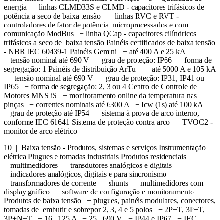
energia − linhas CLMD33S e CLMD - capacitores trifásicos de
potência a seco de baixa tensão − linhas RVC e RVT -
controladores de fator de potência microprocessados e com
comunicação ModBus − linha QCap - capacitores cilíndricos
trifásicos a seco de baixa tensão Painéis certificados de baixa tensão
- NBR IEC 60439-1 Painéis Gemini − até 400 A e 25 kA
− tensão nominal até 690 V − grau de proteção: IP66 − forma de
segregação: 1 Painéis de distribuição ArTu − até 5000 A e 105 kA
− tensão nominal até 690 V − grau de proteção: IP31, IP41 ou
IP65 − forma de segregação: 2, 3 ou 4 Centro de Controle de
Motores MNS iS − monitoramento online da temperatura nas
pinças − correntes nominais até 6300 A − Icw (1s) até 100 kA
− grau de proteção até IP54 − sistema à prova de arco interno,
conforme IEC 61641 Sistema de proteção contra arco − TVOC2 -
monitor de arco elétrico
10 | Baixa tensão - Produtos, sistemas e serviços Instrumentação
elétrica Plugues e tomadas industriais Produtos residenciais
− multimedidores − transdutores analógicos e digitais
− indicadores analógicos, digitais e para sincronismo
− transformadores de corrente − shunts − multimedidores com
display gráfico − software de configuração e monitoramento
Produtos de baixa tensão − plugues, painéis modulares, conectores,
tomadas de embutir e sobrepor 2, 3, 4 e 5 polos − 2P+T, 3P+T,
3P+N+T − 16...125 A − 25...690 V − IP44 e IP67 − IEC