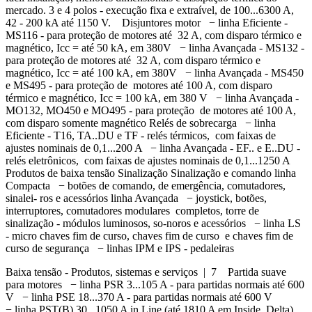
mercado. 3 e 4 polos - execução fixa e extraível, de 100...6300 A,
42 - 200 kA até 1150 V. Disjuntores motor − linha Eficiente -
MS116 - para proteção de motores até 32 A, com disparo térmico e
magnético, Icc = até 50 kA, em 380V − linha Avançada - MS132 -
para proteção de motores até 32 A, com disparo térmico e
magnético, Icc = até 100 kA, em 380V − linha Avançada - MS450
e MS495 - para proteção de motores até 100 A, com disparo
térmico e magnético, Icc = 100 kA, em 380 V − linha Avançada -
MO132, MO450 e MO495 - para proteção de motores até 100 A,
com disparo somente magnético Relés de sobrecarga − linha
Eficiente - T16, TA..DU e TF - relés térmicos, com faixas de
ajustes nominais de 0,1...200 A − linha Avançada - EF.. e E..DU -
relés eletrônicos, com faixas de ajustes nominais de 0,1...1250 A
Produtos de baixa tensão Sinalização Sinalização e comando linha
Compacta − botões de comando, de emergência, comutadores,
sinalei- ros e acessórios linha Avançada − joystick, botões,
interruptores, comutadores modulares completos, torre de
sinalização - módulos luminosos, so-noros e acessórios − linha LS
- micro chaves fim de curso, chaves fim de curso e chaves fim de
curso de segurança − linhas IPM e IPS - pedaleiras
Baixa tensão - Produtos, sistemas e serviços | 7 Partida suave
para motores − linha PSR 3...105 A - para partidas normais até 600
V − linha PSE 18...370 A - para partidas normais até 600 V
− linha PST(B) 30...1050 A in Line (até 1810 A em Inside Delta)