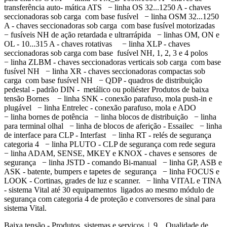
transferência auto- mática ATS − linha OS 32...1250 A - chaves
seccionadoras sob carga com base fusível − linha OSM 32...1250
A - chaves seccionadoras sob carga com base fusível motorizadas
− fusíveis NH de ação retardada e ultrarrápida − linhas OM, ON e
OL - 10...315 A - chaves rotativas − linha XLP - chaves
seccionadoras sob carga com base fusível NH, 1, 2, 3 e 4 polos
− linha ZLBM - chaves seccionadoras verticais sob carga com base
fusível NH − linha XR - chaves seccionadoras compactas sob
carga com base fusível NH − QDP - quadros de distribuição
pedestal - padrão DIN - metálico ou poliéster Produtos de baixa
tensão Bornes − linha SNK - conexão parafuso, mola push-in e
plugável − linha Entrelec - conexão parafuso, mola e ADO
− linha bornes de potência − linha blocos de distribuição − linha
para terminal olhal − linha de blocos de aferição - Essailec − linha
de interface para CLP - Interfast − linha RT - relés de segurança
categoria 4 − linha PLUTO - CLP de segurança com rede segura
− linha ADAM, SENSE, MKEY e KNOX - chaves e sensores de
segurança − linha JSTD - comando Bi-manual − linha GP, ASB e
ASK - batente, bumpers e tapetes de segurança − linha FOCUS e
LOOK - Cortinas, grades de luz e scanner. − linha VITAL e TINA
- sistema Vital até 30 equipamentos ligados ao mesmo módulo de
segurança com categoria 4 de proteção e conversores de sinal para
sistema Vital.
Baixa tensão - Produtos, sistemas e serviços | 9 Qualidade de