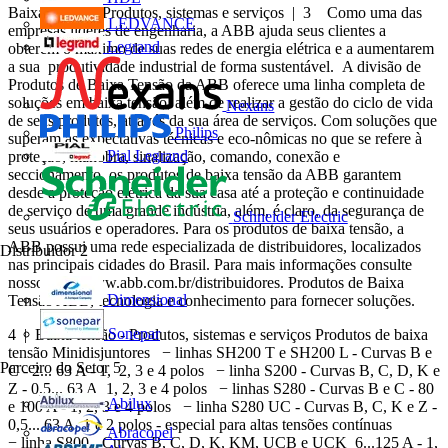
Baixa tensão - Produtos, sistemas e serviços | 3 Como uma das
LEDVANCE
empresas líderes de engenharia, a ABB ajuda seus clientes a
Legrand
obterem o máximo de suas redes de energia elétrica e a aumentarem
a sua produtividade industrial de forma sustentável. A divisão de
Produtos de Baixa Tensão da ABB oferece uma linha completa de
soluções em baixa tensão, além de realizar a gestão do ciclo de vida
Nexans
de seus produtos, através da sua área de serviços. Com soluções que
Philips
superam as expectativas técnicas e eco-nômicas no que se refere à
Pial Legrand
proteção, manobra, sinalização, comando, conexão e
seccionamento, os produtos de baixa tensão da ABB garantem
desde a proteção elétrica da sua casa até a proteção e continuidade
de serviço de uma grande indústria, além, é claro, da segurança de
Schneider Electric
seus usuários e operadores. Para os produtos de baixa tensão, a
ABB possui uma rede especializada de distribuidores, localizados
Distribuidor
2
nas principais cidades do Brasil. Para mais informações consulte
nosso site: www.abb.com.br/distribuidores. Produtos de Baixa
Dimensional
Tensão ABB, tecnologia e conhecimento para fornecer soluções.
Sonepar
4 | Baixa tensão - Produtos, sistemas e serviços Produtos de baixa
tensão Minidisjuntores − linhas SH200 T e SH200 L - Curvas B e
Parceiro do Setor
5
C - 2... 63 A - 1, 2, 3 e 4 polos − linha S200 - Curvas B, C, D, K e
Z - 0,5... 63 A 1, 2, 3 e 4 polos − linhas S280 - Curvas B e C - 80
Abilux
e 100 A - 1, 2, 3 e 4 polos − linha S280 UC - Curvas B, C, K e Z -
0,5... 63 A 1 e 2 polos - especial para altas tensões contínuas
Abracopel
− linha S800 - Curvas B, C, D, K, KM, UCB e UCK 6...125 A - 1,