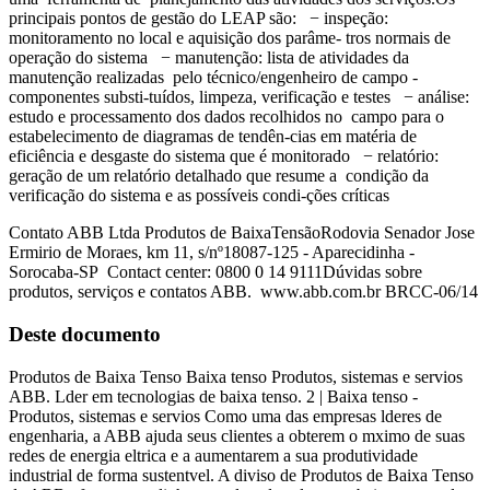
principais pontos de gestão do LEAP são: − inspeção:
monitoramento no local e aquisição dos parâme- tros normais de
operação do sistema − manutenção: lista de atividades da
manutenção realizadas pelo técnico/engenheiro de campo -
componentes substi-tuídos, limpeza, verificação e testes − análise:
estudo e processamento dos dados recolhidos no campo para o
estabelecimento de diagramas de tendên-cias em matéria de
eficiência e desgaste do sistema que é monitorado − relatório:
geração de um relatório detalhado que resume a condição da
verificação do sistema e as possíveis condi-ções críticas
Contato ABB Ltda Produtos de BaixaTensãoRodovia Senador Jose
Ermirio de Moraes, km 11, s/nº18087-125 - Aparecidinha -
Sorocaba-SP Contact center: 0800 0 14 9111Dúvidas sobre
produtos, serviços e contatos ABB. www.abb.com.br BRCC-06/14
Deste documento
Produtos de Baixa Tenso Baixa tenso Produtos, sistemas e servios
ABB. Lder em tecnologias de baixa tenso. 2 | Baixa tenso -
Produtos, sistemas e servios Como uma das empresas lderes de
engenharia, a ABB ajuda seus clientes a obterem o mximo de suas
redes de energia eltrica e a aumentarem a sua produtividade
industrial de forma sustentvel. A diviso de Produtos de Baixa Tenso