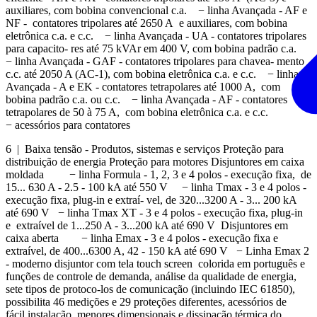
auxiliares, com bobina convencional c.a. − linha Avançada - AF e
NF - contatores tripolares até 2650 A e auxiliares, com bobina
eletrônica c.a. e c.c. − linha Avançada - UA - contatores tripolares
para capacito- res até 75 kVAr em 400 V, com bobina padrão c.a.
− linha Avançada - GAF - contatores tripolares para chavea- mento
c.c. até 2050 A (AC-1), com bobina eletrônica c.a. e c.c. − linha
Avançada - A e EK - contatores tetrapolares até 1000 A, com
bobina padrão c.a. ou c.c. − linha Avançada - AF - contatores
tetrapolares de 50 à 75 A, com bobina eletrônica c.a. e c.c.
− acessórios para contatores
6 | Baixa tensão - Produtos, sistemas e serviços Proteção para
distribuição de energia Proteção para motores Disjuntores em caixa
moldada − linha Formula - 1, 2, 3 e 4 polos - execução fixa, de
15... 630 A - 2.5 - 100 kA até 550 V − linha Tmax - 3 e 4 polos -
execução fixa, plug-in e extraí- vel, de 320...3200 A - 3... 200 kA
até 690 V − linha Tmax XT - 3 e 4 polos - execução fixa, plug-in
e extraível de 1...250 A - 3...200 kA até 690 V Disjuntores em
caixa aberta − linha Emax - 3 e 4 polos - execução fixa e
extraível, de 400...6300 A, 42 - 150 kA até 690 V − Linha Emax 2
- moderno disjuntor com tela touch screen colorida em português e
funções de controle de demanda, análise da qualidade de energia,
sete tipos de protoco-los de comunicação (incluindo IEC 61850),
possibilita 46 medições e 29 proteções diferentes, acessórios de
fácil instalação, menores dimensionais e dissipação térmica do