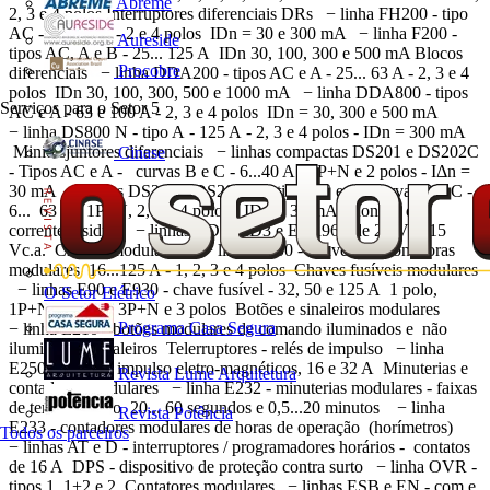
Abreme
2, 3 e 4 polos Interruptores diferenciais DRs − linha FH200 - tipo
AC - 25...63 A - 2 e 4 polos IDn = 30 e 300 mA − linha F200 -
Aureside
tipos AC, A e B - 25... 125 A IDn 30, 100, 300 e 500 mA Blocos
Procobre
diferenciais − linha DDA200 - tipos AC e A - 25... 63 A - 2, 3 e 4
polos IDn 30, 100, 300, 500 e 1000 mA − linha DDA800 - tipos
Serviços para o Setor
5
AC e A - 63 e 100 A - 2, 3 e 4 polos IDn = 30, 300 e 500 mA
− linha DS800 N - tipo A - 125 A - 2, 3 e 4 polos - IDn = 300 mA
Minidisjuntores diferenciais − linhas compactas DS201 e DS202C
Cinase
- Tipos AC e A - curvas B e C - 6...40 A - 1P+N e 2 polos - IΔn =
30 mA − linhas DS200 e DS200 M - tipo AC e A - curvas B e C -
6... 63 A - 1P+N, 2, 3 e 4 polos - IDn = 30 mA Monitor de
corrente residual − linhas RD2, RD3 e ELR96 - de 24 V...415
Vc.a. Chaves modulares − linha E200 - chaves seccionadoras
modulares 16...125 A - 1, 2, 3 e 4 polos Chaves fusíveis modulares
− linhas E90 e E930 - chave fusível - 32, 50 e 125 A 1 polo,
O Setor Elétrico
1P+N, 2 polos, 3P+N e 3 polos Botões e sinaleiros modulares
Programa Casa Segura
− linha E210 - botões modulares de comando iluminados e não
iluminados, sinaleiros Telerruptores - relés de impulso − linha
E250 - relés de impulso eletro-magnéticos, 16 e 32 A Minuterias e
Revista Lume Arquitetura
contadores modulares − linha E232 - minuterias modulares - faixas
de temporização 20... 60 segundos e 0,5...20 minutos − linha
Revista Potência
E233 - contadores modulares de horas de operação (horímetros)
Todos os parceiros
− linhas AT e D - interruptores / programadores horários - contatos
de 16 A DPS - dispositivo de proteção contra surto − linha OVR -
tipos 1, 1+2 e 2 Contatores modulares − linhas ESB e EN - com e