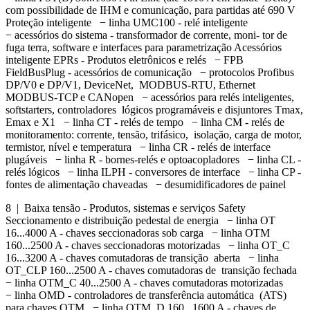
com possibilidade de IHM e comunicação, para partidas até 690 V
Proteção inteligente − linha UMC100 - relé inteligente
− acessórios do sistema - transformador de corrente, moni- tor de
fuga terra, software e interfaces para parametrização Acessórios
inteligente EPRs - Produtos eletrônicos e relés − FPB
FieldBusPlug - acessórios de comunicação − protocolos Profibus
DP/V0 e DP/V1, DeviceNet, MODBUS-RTU, Ethernet
MODBUS-TCP e CANopen − acessórios para relés inteligentes,
softstarters, controladores lógicos programáveis e disjuntores Tmax,
Emax e X1 − linha CT - relés de tempo − linha CM - relés de
monitoramento: corrente, tensão, trifásico, isolação, carga de motor,
termistor, nível e temperatura − linha CR - relés de interface
plugáveis − linha R - bornes-relés e optoacopladores − linha CL -
relés lógicos − linha ILPH - conversores de interface − linha CP -
fontes de alimentação chaveadas − desumidificadores de painel
8 | Baixa tensão - Produtos, sistemas e serviços Safety
Seccionamento e distribuição pedestal de energia − linha OT
16...4000 A - chaves seccionadoras sob carga − linha OTM
160...2500 A - chaves seccionadoras motorizadas − linha OT_C
16...3200 A - chaves comutadoras de transição aberta − linha
OT_CLP 160...2500 A - chaves comutadoras de transição fechada
− linha OTM_C 40...2500 A - chaves comutadoras motorizadas
− linha OMD - controladores de transferência automática (ATS)
para chaves OTM − linha OTM_D 160...1600 A - chaves de