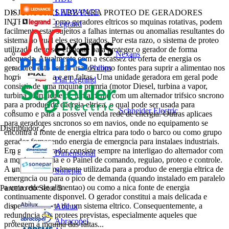
LEDVANCE
DISJUNTORES ABB PARA PROTEO DE GERADORES
INTRODUO Como geradores eltricos so mquinas rotativas, podem
Legrand
facilmente estar sujeitos a falhas internas ou anomalias resultantes do
sistema ao qual eles esto ligados. Por esta razo, o sistema de proteo
utilizado deve ser eficiente para proteger o gerador de forma
Nexans
adequada. Atualmente com a escassez de oferta de energia os
geradores esto sendo usados como fontes para suprir a alimentao nos
Philips
horrios de ponta e em faltas. Uma unidade geradora em geral pode
Pial Legrand
consistir de uma mquina primria (motor Diesel, turbina a vapor,
turbina hidrulica etc), juntamente com um alternador trifsico sncrono
para a produo de energia eltrica, o qual pode ser usada para
Schneider Electric
consumo e para a possvel venda rede de energia. Outras aplicaes
para geradores sncronos so em navios, onde no equipamento se
Distribuidor
2
encontra a fonte de energia eltrica para todo o barco ou como grupo
gerador fornecendo energia de emergncia para instalaes industriais.
Em geral, o gerador consiste sempre na interligao do alternador com
Dimensional
a mquina primria e o Painel de comando, regulao, proteo e controle.
A unidade normalmente utilizada para a produo de energia eltrica de
Sonepar
emergncia ou para o pico de demanda (quando instalado em paralelo
a uma rede de alimentao) ou como a nica fonte de energia
Parceiro do Setor
5
continuamente disponvel. O gerador constitui a mais delicada e
dispendiosa parte de um sistema eltrico. Consequentemente, a
Abilux
redundncia das protees previstas, especialmente aqueles que
Abracopel
protegem a mquina das faltas...