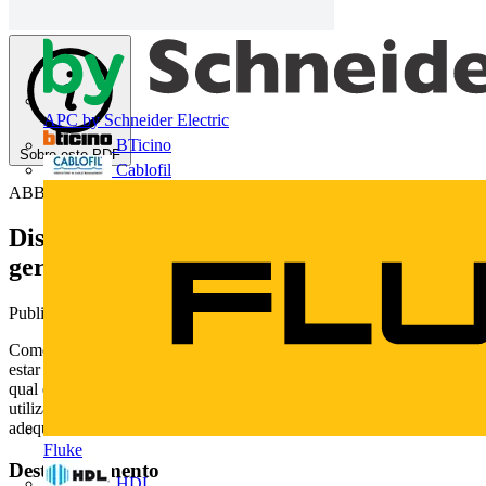
APC by Schneider Electric
BTicino
Sobre este PDF
Cablofil
ABB
Disjuntores ABB para proteção de
geradores
Publicado: 27 de novembro de 2015
· Categoria: Technical Papers
Como geradores elétricos são máquinas rotativas, podem facilmente
estar sujeitos a falhas internas ou anomalias resultantes do sistema ao
qual eles estão ligados. Por esta razão, o sistema de proteção
utilizado deve ser eficiente para proteger o gerador de forma
adequada.
Fluke
Deste documento
HDL