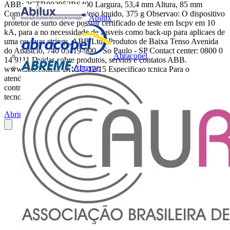
ABB: 2CTB803953R6400 Largura, 53,4 mm Altura, 85 mm
Comprimento, 64,8 mm Peso lquido, 375 g Observao: O dispositivo
Abilux
protetor de surto deve possuir certificado de teste em Iscpv em 10
kA, para a no necessidade de fusveis como back-up para aplicaes de
uma ou duas strings. ABB Ltda Produtos de Baixa Tenso Avenida
do Anastcio, 740 05119-900 - So Paulo - SP Contact center: 0800 0
Abracopel
14 9111 Dvidas sobre produtos, servios e contatos ABB.
Abreme
www.abb.com.br BRCC-12/15 Especificao tcnica Para o
atendimento das especificaes tcnicas, os dispositivos de proteo
contra surto devero conter as seguintes caractersticas: Onda 8/20 -
tecnologia varistor O protetor de surto deve...
Abrir o PDF