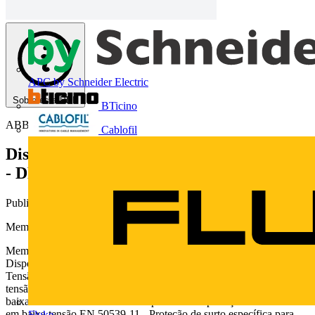
APC by Schneider Electric
Sobre este PDF
BTicino
ABB
Cablofil
Dispositivo de proteção contra surto (CC)
- DPS
Publicado: 18 de dezembro de 2015
· Categoria: Fichas técnicas
Memorial descritivo de produtos para sistemas fotovoltaicos
Memorial descritivo de produtos para sistemas fotovoltaicos
Dispositivo de proteção contra surto (CC) - DPS Produtos de Baixa
Tensão Normas técnicas NBR5410 - Instalações elétricas de baixa
tensão IEC61643-1 - Dispositivos de proteção contra surtos em
baixa tensão EN 61643-11 - Dispositivos de proteção contra surtos
em baixa tensão EN 50539-11 - Proteção de surto específica para
Fluke