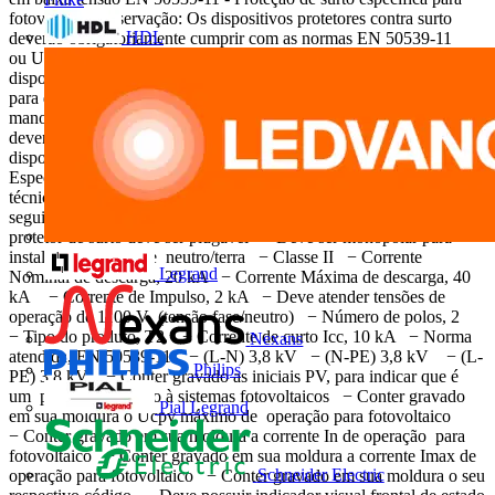
fotovoltaica Observação: Os dispositivos protetores contra surto
HDL
deverão obrigatoriamente cumprir com as normas EN 50539-11
ou UL 1449 3rd edition. Descrição Nas string box deverão conter
dispositivo de proteção contra sobretensões transientes e, também
para desviar altas cor-rentes, provenientes de descargas atmosféricas,
manobras, etc.. Os dispositivos de proteção contra surto que
deverão ser instalados nas string box, são do tipo II. Referência
dispositivo protetor contra surto ABB: 2CTB803953R6400
Especificação técnica Para o atendimento das especificações
técnicas, os dispo-sitivos de proteção contra surto deverão conter as
seguintes características: − Onda 8/20 - tecnologia varistor − O
protetor de surto deve ser plugável − Deve ser monopolar para
instalação fase/terra e neutro/terra − Classe II − Corrente
Legrand
Nominal de descarga, 20 kA − Corrente Máxima de descarga, 40
kA − Corrente de Impulso, 2 kA − Deve atender tensões de
operação de 1100 V (tensão fase/neutro) − Número de polos, 2
− Tipo do produto, T2 − Corrente de curto Icc, 10 kA − Norma
Nexans
atendida, EN 50539-11 − (L-N) 3,8 kV − (N-PE) 3,8 kV − (L-
Philips
PE) 3,8 kV − Conter gravado as iniciais PV, para indicar que é
um produto dedicado à sistemas fotovoltaicos − Conter gravado
Pial Legrand
em sua moldura o Ucpv máximo de operação para fotovoltaico
− Conter gravado em sua moldura a corrente In de operação para
fotovoltaico − Conter gravado em sua moldura a corrente Imax de
Schneider Electric
operação para fotovoltaico − Conter gravado em sua moldura o seu