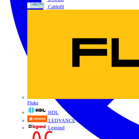
Cablofil
Fluke
HDL
LEDVANCE
Legrand