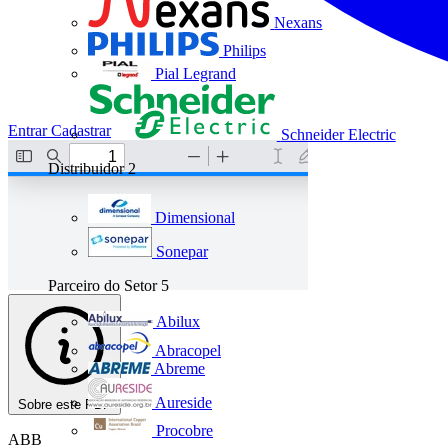
Nexans
Philips
Pial Legrand
Entrar
Cadastrar
Schneider Electric
Distribuidor
2
Dimensional
Sonepar
Parceiro do Setor
5
Abilux
Abracopel
Abreme
Aureside
Sobre este PDF
Procobre
ABB