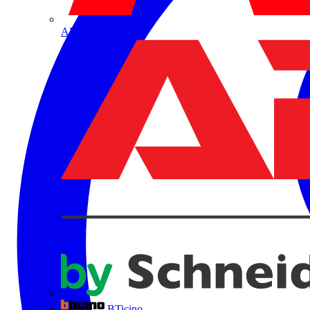
ABB
BTicino