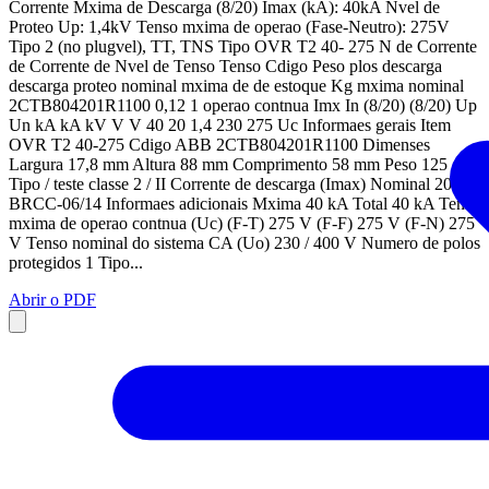
Corrente Mxima de Descarga (8/20) Imax (kA): 40kA Nvel de
Proteo Up: 1,4kV Tenso mxima de operao (Fase-Neutro): 275V
Tipo 2 (no plugvel), TT, TNS Tipo OVR T2 40- 275 N de Corrente
de Corrente de Nvel de Tenso Tenso Cdigo Peso plos descarga
descarga proteo nominal mxima de de estoque Kg mxima nominal
2CTB804201R1100 0,12 1 operao contnua Imx In (8/20) (8/20) Up
Un kA kA kV V V 40 20 1,4 230 275 Uc Informaes gerais Item
OVR T2 40-275 Cdigo ABB 2CTB804201R1100 Dimenses
Largura 17,8 mm Altura 88 mm Comprimento 58 mm Peso 125 g
Tipo / teste classe 2 / II Corrente de descarga (Imax) Nominal 20 kA
BRCC-06/14 Informaes adicionais Mxima 40 kA Total 40 kA Tenso
mxima de operao contnua (Uc) (F-T) 275 V (F-F) 275 V (F-N) 275
V Tenso nominal do sistema CA (Uo) 230 / 400 V Numero de polos
protegidos 1 Tipo...
Abrir o PDF