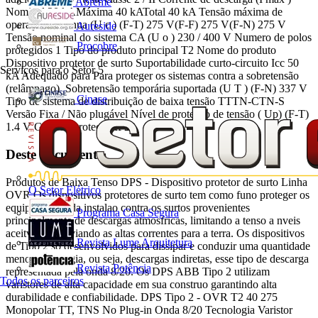
Abreme
Nominal 20 kAMáxima 40 kATotal 40 kA Tensão máxima de
operação contínua (U c ) (F-T) 275 V(F-F) 275 V(F-N) 275 V
Aureside
Tensão nominal do sistema CA (U o ) 230 / 400 V Numero de polos
Procobre
protegidos 1 Tipo do produto principal T2 Nome do produto
Dispositivo protetor de surto Suportabilidade curto-circuito Icc 50
Serviços para o Setor
5
kA Adequado para Para proteger os sistemas contra a sobretensão
(relâmpago) Sobretensão temporária suportada (U T ) (F-N) 337 V
Cinase
Tipo de sistema de distribuição de baixa tensão TTTN-CTN-S
Versão Fixa / Não plugável Nível de proteção de tensão ( Up) (F-T)
1.4 V Grau de proteção IP20
Deste documento
Produtos de Baixa Tenso DPS - Dispositivo protetor de surto Linha
O Setor Elétrico
OVR Os dispositivos protetores de surto tem como funo proteger os
equipamentos da instalao contra os surtos provenientes
Programa Casa Segura
principalmente de descargas atmosfricas, limitando a tenso a nveis
aceitveis e desviando as altas correntes para a terra. Os dispositivos
Revista Lume Arquitetura
de Tipo 2 so desenvolvidos para dissipar e conduzir uma quantidade
menor de energia, ou seja, descargas indiretas, esse tipo de descarga
Revista Potência
representada pela onda 8/20. Os DPS ABB Tipo 2 utilizam
Todos os parceiros
varistores de alta capacidade em sua construo garantindo alta
durabilidade e confiabilidade. DPS Tipo 2 - OVR T2 40 275
Monopolar TT, TNS No Plug-in Onda 8/20 Tecnologia Varistor