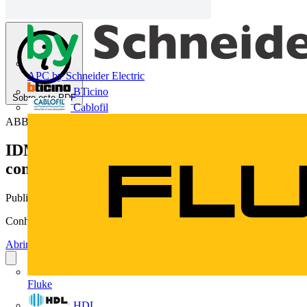
APC by Schneider Electric
BTicino
Sobre este PDF
Cablofil
ABB
IDM G5 | Multimedidores ABB com
comunicação Ethernet
Publicado: 31 de março de 2015
· Categoria: Fichas técnicas
Conheça as características deste produto da ABB
Abrir o PDF
Fluke
HDL