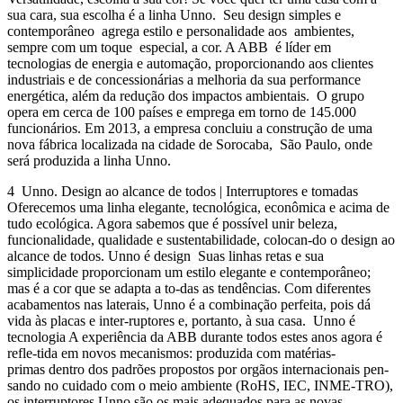
sua cara, sua escolha é a linha Unno. Seu design simples e
contemporâneo agrega estilo e personalidade aos ambientes,
sempre com um toque especial, a cor. A ABB é líder em
tecnologias de energia e automação, proporcionando aos clientes
industriais e de concessionárias a melhoria da sua performance
energética, além da redução dos impactos ambientais. O grupo
opera em cerca de 100 países e emprega em torno de 145.000
funcionários. Em 2013, a empresa concluiu a construção de uma
nova fábrica localizada na cidade de Sorocaba, São Paulo, onde
será produzida a linha Unno.
4 Unno. Design ao alcance de todos | Interruptores e tomadas
Oferecemos uma linha elegante, tecnológica, econômica e acima de
tudo ecológica. Agora sabemos que é possível unir beleza,
funcionalidade, qualidade e sustentabilidade, colocan-do o design ao
alcance de todos. Unno é design Suas linhas retas e sua
simplicidade proporcionam um estilo elegante e contemporâneo;
mas é a cor que se adapta a to-das as tendências. Com diferentes
acabamentos nas laterais, Unno é a combinação perfeita, pois dá
vida às placas e inter-ruptores e, portanto, à sua casa. Unno é
tecnologia A experiência da ABB durante todos estes anos agora é
refle-tida em novos mecanismos: produzida com matérias-
primas dentro dos padrões propostos por orgãos internacionais pen-
sando no cuidado com o meio ambiente (RoHS, IEC, INME-TRO),
os interruptores Unno são os mais adequados para as novas