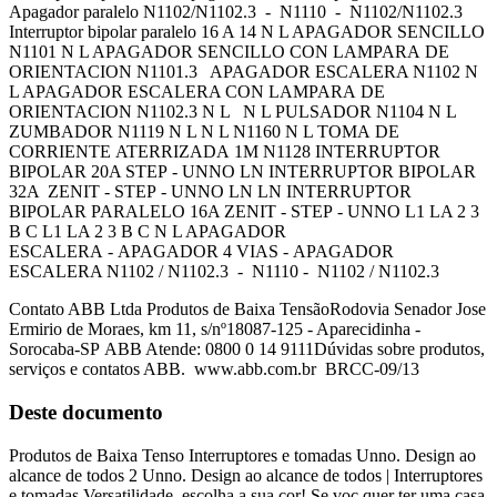
Apagador paralelo N1102/N1102.3 - N1110 - N1102/N1102.3
Interruptor bipolar paralelo 16 A 14 N L APAGADOR SENCILLO
N1101 N L APAGADOR SENCILLO CON LAMPARA DE
ORIENTACION N1101.3 APAGADOR ESCALERA N1102 N
L APAGADOR ESCALERA CON LAMPARA DE
ORIENTACION N1102.3 N L N L PULSADOR N1104 N L
ZUMBADOR N1119 N L N L N1160 N L TOMA DE
CORRIENTE ATERRIZADA 1M N1128 INTERRUPTOR
BIPOLAR 20A STEP - UNNO LN INTERRUPTOR BIPOLAR
32A ZENIT - STEP - UNNO LN LN INTERRUPTOR
BIPOLAR PARALELO 16A ZENIT - STEP - UNNO L1 LA 2 3
B C L1 LA 2 3 B C N L APAGADOR
ESCALERA - APAGADOR 4 VIAS - APAGADOR
ESCALERA N1102 / N1102.3 - N1110 - N1102 / N1102.3
Contato ABB Ltda Produtos de Baixa TensãoRodovia Senador Jose
Ermirio de Moraes, km 11, s/nº18087-125 - Aparecidinha -
Sorocaba-SP ABB Atende: 0800 0 14 9111Dúvidas sobre produtos,
serviços e contatos ABB. www.abb.com.br BRCC-09/13
Deste documento
Produtos de Baixa Tenso Interruptores e tomadas Unno. Design ao
alcance de todos 2 Unno. Design ao alcance de todos | Interruptores
e tomadas Versatilidade, escolha a sua cor! Se voc quer ter uma casa