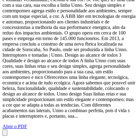
com a sua cara, sua escolha a linha Unno. Seu design simples e
contemporneo agrega estilo e personalidade aos ambientes, sempre
com um toque especial, a cor. A ABB lder em tecnologias de energia
e automao, proporcionando aos clientes industriais e de
concessionrias a melhoria da sua performance energtica, alm da
reduo dos impactos ambientais. O grupo opera em cerca de 100
pases e emprega em torno de 145.000 funcionrios. Em 2013, a
empresa concluiu a construo de uma nova fbrica localizada na
cidade de Sorocaba, So Paulo, onde ser produzida a linha Unno.
Interruptores e tomadas | Unno. Design ao alcance de todos 3
Qualidade e design ao alcance de todos A linha Unno com suas
cores, suas linhas retas e seu design simples, agrega personalidade
aos ambientes, proporcionando para a sua casa, um estilo
contemporneo e nico Oferecemos uma linha elegante, tecnolgica,
econmica e acima de tudo ecolgica. Agora sabemos que possvel unir
beleza, funcionalidade, qualidade e sustentabilidade, colocando o
design ao alcance de todos. Unno design Suas linhas retas e sua
simplicidade proporcionam um estilo elegante e contemporneo; mas
a cor que se adapta a todas as tendncias. Com diferentes
acabamentos nas laterais, Unno a combinao perfeita, pois d vida s
placas e interruptores e, portanto, sua...
Abrir o PDF