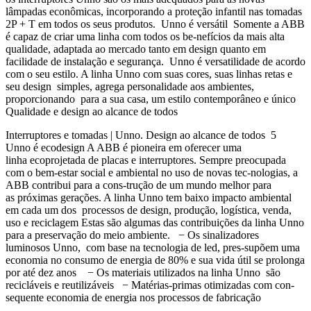
lâmpadas econômicas, incorporando a proteção infantil nas tomadas
2P + T em todos os seus produtos. Unno é versátil Somente a ABB
é capaz de criar uma linha com todos os be-nefícios da mais alta
qualidade, adaptada ao mercado tanto em design quanto em
facilidade de instalação e segurança. Unno é versatilidade de acordo
com o seu estilo. A linha Unno com suas cores, suas linhas retas e
seu design simples, agrega personalidade aos ambientes,
proporcionando para a sua casa, um estilo contemporâneo e único
Qualidade e design ao alcance de todos
Interruptores e tomadas | Unno. Design ao alcance de todos 5
Unno é ecodesign A ABB é pioneira em oferecer uma
linha ecoprojetada de placas e interruptores. Sempre preocupada
com o bem-estar social e ambiental no uso de novas tec-nologias, a
ABB contribui para a cons-trução de um mundo melhor para
as próximas gerações. A linha Unno tem baixo impacto ambiental
em cada um dos processos de design, produção, logística, venda,
uso e reciclagem Estas são algumas das contribuições da linha Unno
para a preservação do meio ambiente. − Os sinalizadores
luminosos Unno, com base na tecnologia de led, pres-supõem uma
economia no consumo de energia de 80% e sua vida útil se prolonga
por até dez anos − Os materiais utilizados na linha Unno são
recicláveis e reutilizáveis − Matérias-primas otimizadas com con-
sequente economia de energia nos processos de fabricação