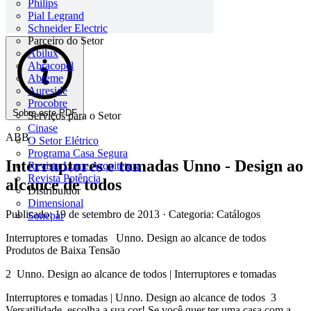
Philips
Pial Legrand
Schneider Electric
Parceiro do Setor
Abilux
Abracopel
Abreme
Aureside
Procobre
Sobre este PDF
Serviços para o Setor
Cinase
ABB
O Setor Elétrico
Programa Casa Segura
Interruptores e tomadas Unno - Design ao
Revista Lume Arquitetura
Revista Potência
alcance de todos
Distribuidor
Dimensional
Publicado: 19 de setembro de 2013
· Categoria: Catálogos
Sonepar
Interruptores e tomadas Unno. Design ao alcance de todos
Produtos de Baixa Tensão
2 Unno. Design ao alcance de todos | Interruptores e tomadas
Interruptores e tomadas | Unno. Design ao alcance de todos 3
Versatilidade, escolha a sua cor! Se você quer ter uma casa com a