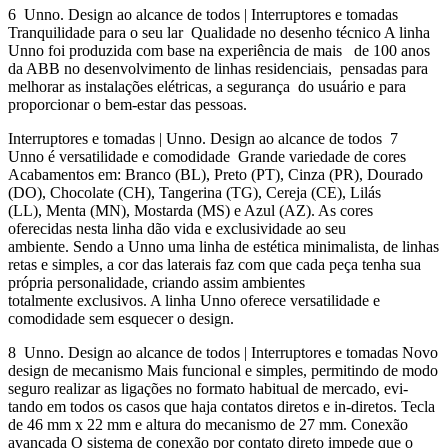
6 Unno. Design ao alcance de todos | Interruptores e tomadas
Tranquilidade para o seu lar Qualidade no desenho técnico A linha
Unno foi produzida com base na experiência de mais de 100 anos
da ABB no desenvolvimento de linhas residenciais, pensadas para
melhorar as instalações elétricas, a segurança do usuário e para
proporcionar o bem-estar das pessoas.
Interruptores e tomadas | Unno. Design ao alcance de todos 7
Unno é versatilidade e comodidade Grande variedade de cores
Acabamentos em: Branco (BL), Preto (PT), Cinza (PR), Dourado
(DO), Chocolate (CH), Tangerina (TG), Cereja (CE), Lilás
(LL), Menta (MN), Mostarda (MS) e Azul (AZ). As cores
oferecidas nesta linha dão vida e exclusividade ao seu
ambiente. Sendo a Unno uma linha de estética minimalista, de linhas
retas e simples, a cor das laterais faz com que cada peça tenha sua
própria personalidade, criando assim ambientes
totalmente exclusivos. A linha Unno oferece versatilidade e
comodidade sem esquecer o design.
8 Unno. Design ao alcance de todos | Interruptores e tomadas Novo
design de mecanismo Mais funcional e simples, permitindo de modo
seguro realizar as ligações no formato habitual de mercado, evi-
tando em todos os casos que haja contatos diretos e in-diretos. Tecla
de 46 mm x 22 mm e altura do mecanismo de 27 mm. Conexão
avançada O sistema de conexão por contato direto impede que o