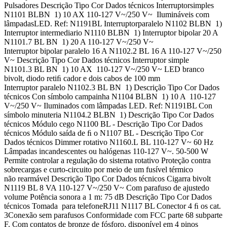
Pulsadores Descrição Tipo Cor Dados técnicos Interruptorsimples
N1101 BLBN 1) 10 AX 110-127 V~/250 V~ Ilumináveis com
lâmpadasLED. Ref: N1191BL Interruptorparalelo N1102 BLBN 1)
Interruptor intermediario N1110 BLBN 1) Interruptor bipolar 20 A
N1101.7 BL BN 1) 20 A 110-127 V~/250 V~
Interruptor bipolar paralelo 16 A N1102.2 BL 16 A 110-127 V~/250
V~ Descrição Tipo Cor Dados técnicos Interruptor simple
N1101.3 BL BN 1) 10 AX 110-127 V~/250 V~ LED branco
bivolt, diodo retiﬁ cador e dois cabos de 100 mm
Interruptor paralelo N1102.3 BL BN 1) Descrição Tipo Cor Dados
técnicos Con símbolo campainha N1104 BLBN 1) 10 A 110-127
V~/250 V~ Iluminados com lâmpadas LED. Ref: N1191BL Con
símbolo minuteria N1104.2 BLBN 1) Descrição Tipo Cor Dados
técnicos Módulo cego N1100 BL - Descrição Tipo Cor Dados
técnicos Módulo saída de ﬁ o N1107 BL - Descrição Tipo Cor
Dados técnicos Dimmer rotativo N1160.L BL 110-127 V~ 60 Hz
Lâmpadas incandescentes ou halógenas 110-127 V~. 50-500 W
Permite controlar a regulação do sistema rotativo Proteção contra
sobrecargas e curto-circuito por meio de um fusível térmico
não rearmável Descrição Tipo Cor Dados técnicos Cigarra bivolt
N1119 BL 8 VA 110-127 V~/250 V~ Com parafuso de ajustedo
volume Potência sonora a 1 m: 75 dB Descrição Tipo Cor Dados
técnicos Tomada para telefoneRJ11 N1117 BL Conector 4 ﬁ os cat.
3Conexão sem parafusos Conformidade com FCC parte 68 subparte
F. Com contatos de bronze de fósforo, disponível em 4 pinos