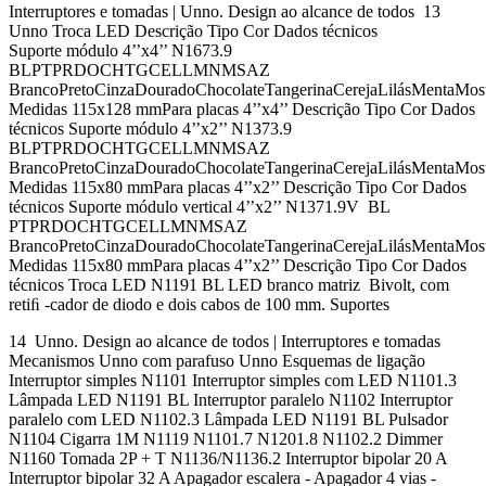
Interruptores e tomadas | Unno. Design ao alcance de todos 13
Unno Troca LED Descrição Tipo Cor Dados técnicos
Suporte módulo 4’’x4’’ N1673.9
BLPTPRDOCHTGCELLMNMSAZ
BrancoPretoCinzaDouradoChocolateTangerinaCerejaLilásMentaMos
Medidas 115x128 mmPara placas 4’’x4’’ Descrição Tipo Cor Dados
técnicos Suporte módulo 4’’x2’’ N1373.9
BLPTPRDOCHTGCELLMNMSAZ
BrancoPretoCinzaDouradoChocolateTangerinaCerejaLilásMentaMos
Medidas 115x80 mmPara placas 4’’x2’’ Descrição Tipo Cor Dados
técnicos Suporte módulo vertical 4’’x2’’ N1371.9V BL
PTPRDOCHTGCELLMNMSAZ
BrancoPretoCinzaDouradoChocolateTangerinaCerejaLilásMentaMos
Medidas 115x80 mmPara placas 4’’x2’’ Descrição Tipo Cor Dados
técnicos Troca LED N1191 BL LED branco matriz Bivolt, com
retiﬁ -cador de diodo e dois cabos de 100 mm. Suportes
14 Unno. Design ao alcance de todos | Interruptores e tomadas
Mecanismos Unno com parafuso Unno Esquemas de ligação
Interruptor simples N1101 Interruptor simples com LED N1101.3
Lâmpada LED N1191 BL Interruptor paralelo N1102 Interruptor
paralelo com LED N1102.3 Lâmpada LED N1191 BL Pulsador
N1104 Cigarra 1M N1119 N1101.7 N1201.8 N1102.2 Dimmer
N1160 Tomada 2P + T N1136/N1136.2 Interruptor bipolar 20 A
Interruptor bipolar 32 A Apagador escalera - Apagador 4 vias -