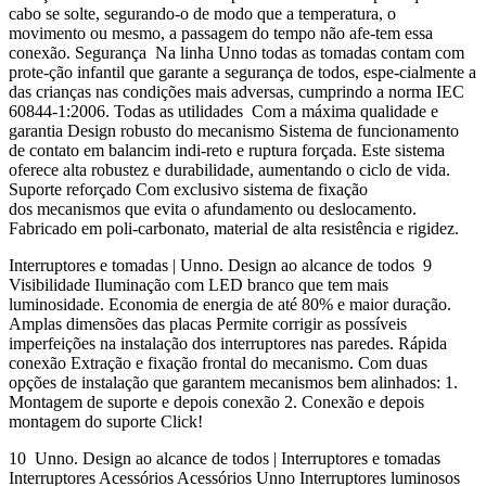
cabo se solte, segurando-o de modo que a temperatura, o
movimento ou mesmo, a passagem do tempo não afe-tem essa
conexão. Segurança Na linha Unno todas as tomadas contam com
prote-ção infantil que garante a segurança de todos, espe-cialmente a
das crianças nas condições mais adversas, cumprindo a norma IEC
60844-1:2006. Todas as utilidades Com a máxima qualidade e
garantia Design robusto do mecanismo Sistema de funcionamento
de contato em balancim indi-reto e ruptura forçada. Este sistema
oferece alta robustez e durabilidade, aumentando o ciclo de vida.
Suporte reforçado Com exclusivo sistema de fixação
dos mecanismos que evita o afundamento ou deslocamento.
Fabricado em poli-carbonato, material de alta resistência e rigidez.
Interruptores e tomadas | Unno. Design ao alcance de todos 9
Visibilidade Iluminação com LED branco que tem mais
luminosidade. Economia de energia de até 80% e maior duração.
Amplas dimensões das placas Permite corrigir as possíveis
imperfeições na instalação dos interruptores nas paredes. Rápida
conexão Extração e fixação frontal do mecanismo. Com duas
opções de instalação que garantem mecanismos bem alinhados: 1.
Montagem de suporte e depois conexão 2. Conexão e depois
montagem do suporte Click!
10 Unno. Design ao alcance de todos | Interruptores e tomadas
Interruptores Acessórios Acessórios Unno Interruptores luminosos