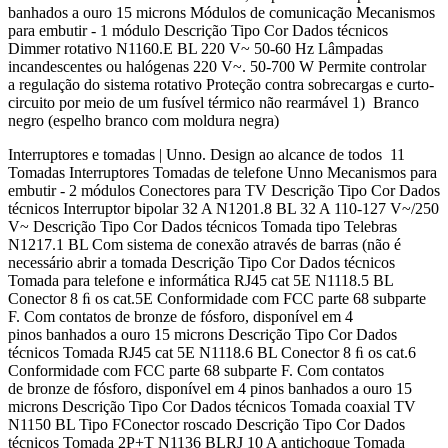
banhados a ouro 15 microns Módulos de comunicação Mecanismos
para embutir - 1 módulo Descrição Tipo Cor Dados técnicos
Dimmer rotativo N1160.E BL 220 V~ 50-60 Hz Lâmpadas
incandescentes ou halógenas 220 V~. 50-700 W Permite controlar
a regulação do sistema rotativo Proteção contra sobrecargas e curto-
circuito por meio de um fusível térmico não rearmável 1) Branco
negro (espelho branco com moldura negra)
Interruptores e tomadas | Unno. Design ao alcance de todos 11
Tomadas Interruptores Tomadas de telefone Unno Mecanismos para
embutir - 2 módulos Conectores para TV Descrição Tipo Cor Dados
técnicos Interruptor bipolar 32 A N1201.8 BL 32 A 110-127 V~/250
V~ Descrição Tipo Cor Dados técnicos Tomada tipo Telebras
N1217.1 BL Com sistema de conexão através de barras (não é
necessário abrir a tomada Descrição Tipo Cor Dados técnicos
Tomada para telefone e informática RJ45 cat 5E N1118.5 BL
Conector 8 ﬁ os cat.5E Conformidade com FCC parte 68 subparte
F. Com contatos de bronze de fósforo, disponível em 4
pinos banhados a ouro 15 microns Descrição Tipo Cor Dados
técnicos Tomada RJ45 cat 5E N1118.6 BL Conector 8 ﬁ os cat.6
Conformidade com FCC parte 68 subparte F. Com contatos
de bronze de fósforo, disponível em 4 pinos banhados a ouro 15
microns Descrição Tipo Cor Dados técnicos Tomada coaxial TV
N1150 BL Tipo FConector roscado Descrição Tipo Cor Dados
técnicos Tomada 2P+T N1136 BLRJ 10 A antichoque Tomada