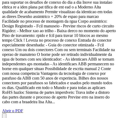
para suportar os desafios de conexo do dia a dia Inove sua instalao
eltrica re a iden plana pat tifica de ent ead o a Moderno Alta
qualidade de acabamento Permite visualizao da identicao em todas
as direes Desenho assimtrico + 20% de espao para marcao
Facilidade no processo de montagem da rgua Corpo assimtrico:
Design Registrado - Fcil manuseio - Previne riscos de curto circuito
Rigidez: - Melhor xao ao trilho - Baixa deeco no momento do aperto
Pino de travamento: rpido e fcil para travar 10 blocos ao mesmo
tempo Click ! Leveza no processo de conexo Entrada do conector
especialmente desenhada: - Guia do conector otimizada - Fcil
conexo Um ou dois conectores Com ou sem terminais Facilidade na
operao de manuteno O borne pode ser retirado individualmente da
rgua de bornes com seu identicador: - As identicaes ABB se tornam
independentes aps montadas - As identificaes ABB permanecem no
borne em qualquer situao Possibilidade de escrita manual 2 Conte
com nossa competncia Vantagens da tecnologia de conexo por
parafuso da ABB com 50 anos de experincia. Bilhes dos nossos
conectores por parafusos so fabricados e usados pelo mundo todos
os dias. Qualificado em todo o Mundo e para todas as aplicaes
RoHS hazloc Sistema de partes imperdveis: Trava inibe a distoro
das partes durante o processo de aperto Previne erro na insero do
cabo com a braadeira lisa Alta...
Abrir o PDF