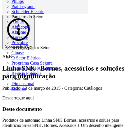
Philips
Pial Legrand
Schneider Electric
Parceiro do Setor
Abilux
Abracopel
Abreme
Aureside
Procobre
Sobre este PDF
Serviços para o Setor
Cinase
ABB
O Setor Elétrico
Programa Casa Segura
Linha SNK | Bornes, acessórios e soluções
Revista Lume Arquitetura
Revista Potência
para identificação
Distribuidor
Dimensional
Publicado: 13 de março de 2015
· Categoria: Catálogos
Sonepar
Descarregue aqui
Deste documento
Produtos de automao Linha SNK Bornes, acessrios e solues para
identificao Sries SNK, Bornes, Acessrios 1 Um desenho inteligente