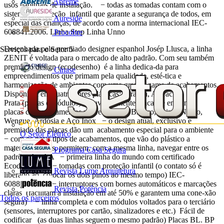
Abreme
usos habituais de instalação. − todas as tomadas contam com o
sistema de proteção infantil que garante a segurança de todos, em
Aureside
especial das crianças, de acordo com a norma internacional IEC-
608841:2006. Linha Step Linha Unno
Procobre
Desenhada pelo premiado designer espanhol Josép Llusca, a linha
Serviços para o Setor
5
ZENIT é voltada para o mercado de alto padrão. Com seu também
premiado design (ecodesenho) é a linha dedica-da para
Cinase
empreendimentos que primam pela qualidade, esté-tica e
harmonização de ambientes com uma grande gama de acabamentos.
Disponível em quatro cores plásticas: Branca, Antracita,
Prata (placas e módulos) e Cava (somente placas) e em cinco
placas com acabamentos nobres: Cristal Branco, Cristal Negro,
Wengue, Ardósia e Aço Inox − o design atual, exclusivo e
premiado das placas dão um acabamento especial para o ambiente
O Setor Elétrico
− com os nove tipos de acabamentos, que vão do plástico a
materiais nobres, permitem, com a mesma linha, navegar entre os
Programa Casa Segura
padrões A e AA − primeira linha do mundo com certificado
Ecodesenho. − tomadas com proteção infantil (o contato só é
Revista Lume Arquitetura
liberado ao colocar os dois pinos ao mesmo tempo) IEC-
608841:2006 − interruptores com bornes automáticos e marcações
Revista Potência
claras (facilitam a instalação em até 50% e garantem uma cone-xão
Todos os parceiros
segura) − linha completa e com módulos voltados para o terciário
(sensores, interruptores por cartão, sinalizadores e etc.) Fácil de
codificar (as duas linhas seguem o mesmo padrão) Placas BL. BP