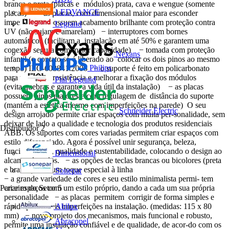
branca e preta (placas e módulos) prata, cava e wengue (somente
LEDVANCE
placas) − as placas, com dimensional maior para esconder
imperfeições, possuem acabamento brilhante com proteção contra
Legrand
UV (não sujam e amarelam) − interruptores com bornes
automáticos (facilitam a instalação em até 50% e garantem uma
conexão segura com maior capacidade) − tomada com proteção
Nexans
infantil (o contato só é liberado ao colocar os dois pinos ao mesmo
Philips
tempo) IEC-608841:2006 − o suporte é feito em policarbonato
para ter maior resistência e melhorar a fixação dos módulos
Pial Legrand
(evita quebras e garante a vida útil da instalação) − as placas
possuem pinos maiores e com regulagem de distância do suporte
(mantém a estética mesmo com imperfeições na parede) O seu
Schneider Electric
design arrojado permite criar espaços com muita per-sonalidade, sem
deixar de lado a qualidade e tecnologia dos produtos residenciais
Distribuidor
2
ABB. Os suportes com cores variadas permitem criar espaços com
estilo diferenciado. Agora é possível unir segurança, beleza,
funcionalidade, qualidade e sustentabilidade, colocando o design ao
Dimensional
alcance de todos. − as opções de teclas brancas ou bicolores (preta
e branca) dão um toque especial à linha
Sonepar
− a grande variedade de cores e seu estilo minimalista permi- tem
Parceiro do Setor
5
criar espaços com um estilo próprio, dando a cada um sua própria
personalidade − as placas permitem corrigir de forma simples e
Abilux
rápida possí- veis imperfeições na instalação. (medidas: 115 x 80
mm) − novo projeto dos mecanismos, mais funcional e robusto,
Abracopel
permite uma instalação confiável e de qualidade, de acor-do com os