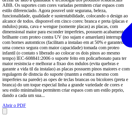
ABB. Os suportes com cores variadas permitem criar espaos com
estilo diferenciado. Agora possvel unir segurana, beleza,
funcionalidade, qualidade e sustentabilidade, colocando o design ao
alcance de todos. disponvel em cinco cores: branca e preta (placas e
mdulos) prata, cava e wengue (somente placas) as placas, com
dimensional maior para esconder imperfeies, possuem acabamento
brilhante com proteo contra UV (no sujam e amarelam) interruptores
com bornes automticos (facilitam a instalao em at 50% e garantem
uma conexo segura com maior capacidade) tomada com proteo
infantil (o contato s liberado ao colocar os dois pinos ao mesmo
tempo) IEC-608841:2006 o suporte feito em policarbonato para ter
maior resistncia e melhorar a fixao dos mdulos (evita quebras e
garante a vida til da instalao) as placas possuem pinos maiores e com
regulagem de distncia do suporte (mantm a esttica mesmo com
imperfeies na parede) as opes de teclas brancas ou bicolores (preta e
branca) do um toque especial linha a grande variedade de cores e
seu estilo minimalista permitem criar espaos com um estilo prprio,
dando a cada um sua...
Abrir o PDF