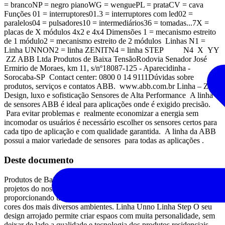
= brancoNP = negro pianoWG = wenguePL = prataCV = cava
Funções 01 = interruptores01.3 = interruptores com led02 =
paralelos04 = pulsadores10 = intermediários36 = tomadas...7X =
placas de X módulos 4x2 e 4x4 Dimensões 1 = mecanismo estreito
de 1 módulo2 = mecanismo estreito de 2 módulos Linhas N1 =
Linha UNNON2 = linha ZENITN4 = linha STEP N4 X YY
ZZ ABB Ltda Produtos de Baixa TensãoRodovia Senador José
Ermirio de Moraes, km 11, s/nº18087-125 - Aparecidinha -
Sorocaba-SP Contact center: 0800 0 14 9111Dúvidas sobre
produtos, serviços e contatos ABB. www.abb.com.br Linha – Zenit
Design, luxo e sofisticação Sensores de Alta Performance A linha
de sensores ABB é ideal para aplicações onde é exigido precisão.
Para evitar problemas e realmente economizar a energia sem
incomodar os usuários é necessário escolher os sensores certos para
cada tipo de aplicação e com qualidade garantida. A linha da ABB
possui a maior variedade de sensores para todas as aplicações .
Deste documento
Produtos de Baixa Tenso Produtos residenciais Orientado para
projetos do nosso dia a dia, alia qualidade e funcionalidade,
proporcionando um acabamento de requinte, valorizando linhas e
cores dos mais diversos ambientes. Linha Unno Linha Step O seu
design arrojado permite criar espaos com muita personalidade, sem
deixar de lado a qualidade e tecnologia dos produtos residenciais