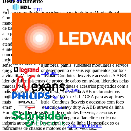
Deste documento
HDL
Ficha resumo Produtos e sistemas para Eletrificao Oferta global
Com solues que superam as expectativas tcnicas em proteo,
manobra, sinalizao, comando, conexo e seccionamento, os produtos
de baixa tenso da ABB garantem desde proteo eltrica de residncias
at a proteo e continuidade do servio de uma grande indstria. Ns
estamos presentes em todos os segmentos de mercado, prontos para
atend-los. Alm disso, a ABB fornece tecnologias seguras, confiveis
e inteligentes em Mdia Tenso para distribuio de energia para
concessionrias, indstrias e prdios comerciais. A extensa oferta global
inclui produtos de automao de distribuio, chaveamento, limitadores,
sensores de medio, disjuntores, painis, subestaes modulares e servios
que garantem o melhor desempenho de seus equipamentos por toda
Legrand
a vida til. Material de instalao Condutes flexveis e acessrios A ABB
lder global em sistemas de proteo de cabos em nylon, liderados pelas
marcas PMA e Adaptaflex, de condutes e acessrios projetados com a
Nexans
mais alta tecnologia. Alm disso, a oferta da ABB inclui sistemas
metlicos e certificados ATEX / IECex / UL / CSA para as aplicaes
Philips
mais exigentes na indstria. Condutes flexveis e acessrios com foco
em mquinas agrcolas e veculos heavy duty A ABB atravs da linha
Pial Legrand
Harnessflex lder de sistemas de conduites flexveis, acessrios e
interfaces para conectores que protegem a fiao eltrica crtica na
indstria automotiva. O principal foco da linha Harnessflex so os
Schneider Electric
fabricantes de chassis e motores de nibus, veculos...