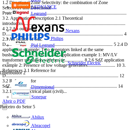
1.2 Directional Zone Selectivity: the combination of Zone
LEDVANCE
Selectivity and Directional
Protection...........................................................................................
Legrand
3 2. Application Description 2.1 Theoretical
introduction.......................................................................................
4 2.2 An outline of
Nexans
D..................................................................................................... 4
Philips
2.3 An outline of SdZ
D............................................................................................ 5 2.4 D
Pial Legrand
application example: Two generators linked at the same
busbar...................... 6 2.5 SdZ application example 1: MV/LV
transformer substation with bus tie................ 8 2.6 SdZ application
Schneider Electric
example 2: Presence of low voltage generators........................ 10 3.
References 3.1 Reference for
Distribuidor
2
D................................................................................................. 12
3.2 References for
SdZ............................................................................................ 14
Dimensional
3.2.1 Naval electrical plant (civil)...
Sonepar
Abrir o PDF
Parceiro do Setor
5
Abilux
Abracopel